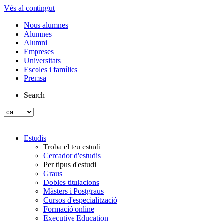
Vés al contingut
Nous alumnes
Alumnes
Alumni
Empreses
Universitats
Escoles i famílies
Premsa
Search
Estudis
Troba el teu estudi
Cercador d'estudis
Per tipus d'estudi
Graus
Dobles titulacions
Màsters i Postgraus
Cursos d'especialització
Formació online
Executive Education