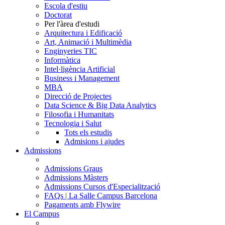
Escola d'estiu
Doctorat
Per l'àrea d'estudi
Arquitectura i Edificació
Art, Animació i Multimèdia
Enginyeries TIC
Informàtica
Intel·ligència Artificial
Business i Management
MBA
Direcció de Projectes
Data Science & Big Data Analytics
Filosofia i Humanitats
Tecnologia i Salut
Tots els estudis
Admisions i ajudes
Admissions
Admissions Graus
Admissions Màsters
Admissions Cursos d'Especialització
FAQs | La Salle Campus Barcelona
Pagaments amb Flywire
El Campus