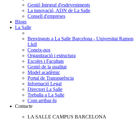
Gestió Integral d'esdeveniments
La innovació, ADN de La Salle
Consell d'empreses
Blogs
La Salle
Benvinguts a La Salle Barcelona - Universitat Ramon
Llull
Coneix-nos
Organització i estructura
Escoles i Facultats
Gestió de la qualitat
Model acadèmic
Portal de Transparència
Informació Legal
Directori La Salle
Treballa a La Salle
Com arribar-hi
Contacte
LA SALLE CAMPUS BARCELONA