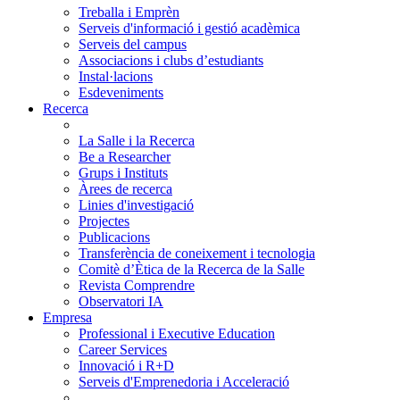
Treballa i Emprèn
Serveis d'informació i gestió acadèmica
Serveis del campus
Associacions i clubs d’estudiants
Instal·lacions
Esdeveniments
Recerca
La Salle i la Recerca
Be a Researcher
Grups i Instituts
Àrees de recerca
Linies d'investigació
Projectes
Publicacions
Transferència de coneixement i tecnologia
Comitè d’Ètica de la Recerca de la Salle
Revista Comprendre
Observatori IA
Empresa
Professional i Executive Education
Career Services
Innovació i R+D
Serveis d'Emprenedoria i Acceleració