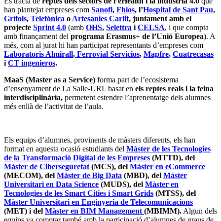
Es tracta de
reptes dels sectors de l’eHealth i la indústria 4.0
que
han plantejat empreses com
Sanofi
,
Fhios
, l’
Hospital de Sant Pau
,
Grífols
,
Telefónica
o
Artesanies Carlit
, juntament amb el
projecte
Sprint 4.0
(amb
OHS
,
Selettra
i
CELSA
, i que compta
amb finançament del
programa Erasmus+ de l’Unió Europea
). A
més, com al jurat hi han participat representants d’empreses com
Laboratoris Almirall
,
Ferrovial Servicios
,
Mapfre
,
Cuatrecasas
i
CT ingenieros
.
MaaS (Master as a Service)
forma part de l’ecosistema
d’ensenyament de La Salle-URL basat en
els reptes reals i la feina
interdisciplinària,
permetent estendre l’aprenentatge dels alumnes
més enllà de l’activitat de l’aula.
Els equips d’alumnes, provinents de màsters diferents, els han
format en aquesta ocasió estudiants del
Màster de les Tecnologies
de la Transformació Digital de les Empreses
(MTTD), del
Màster de Ciberseguretat
(MCS), del
Màster en eCommerce
(MECOM), del
Màster de Big Data
(MBD), del
Màster
Universitari en Data Science
(MUDS), del
Màster en
Tecnologies de les Smart Cities i Smart Grids
(MTSS), del
Màster Universitari en Enginyeria de Telecomunicacions
(MET) i del
Màster en BIM Management
(MBIMM).
Algun dels
equips va comptar també amb la participació d’alumnes de graus de