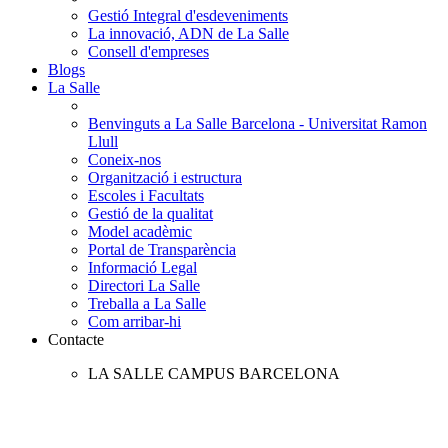
Gestió Integral d'esdeveniments
La innovació, ADN de La Salle
Consell d'empreses
Blogs
La Salle
Benvinguts a La Salle Barcelona - Universitat Ramon
Llull
Coneix-nos
Organització i estructura
Escoles i Facultats
Gestió de la qualitat
Model acadèmic
Portal de Transparència
Informació Legal
Directori La Salle
Treballa a La Salle
Com arribar-hi
Contacte
LA SALLE CAMPUS BARCELONA