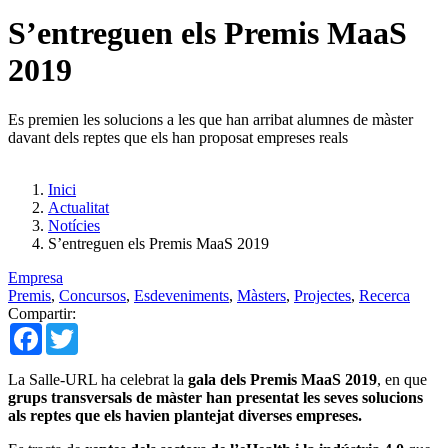
S’entreguen els Premis MaaS
2019
Es premien les solucions a les que han arribat alumnes de màster
davant dels reptes que els han proposat empreses reals
Inici
Actualitat
Notícies
S’entreguen els Premis MaaS 2019
Empresa
Premis
,
Concursos
,
Esdeveniments
,
Màsters
,
Projectes
,
Recerca
Compartir:
Facebook
Twitter
La Salle-URL ha celebrat la
gala dels Premis MaaS 2019
, en que
grups transversals de màster han presentat les seves solucions
als reptes que els havien plantejat diverses empreses.