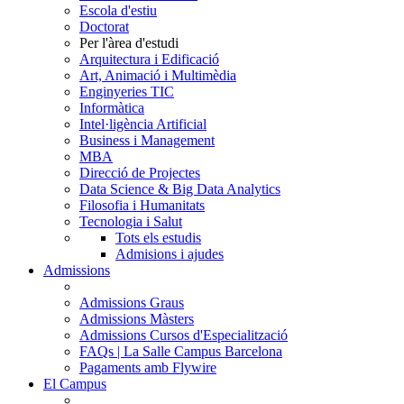
Escola d'estiu
Doctorat
Per l'àrea d'estudi
Arquitectura i Edificació
Art, Animació i Multimèdia
Enginyeries TIC
Informàtica
Intel·ligència Artificial
Business i Management
MBA
Direcció de Projectes
Data Science & Big Data Analytics
Filosofia i Humanitats
Tecnologia i Salut
Tots els estudis
Admisions i ajudes
Admissions
Admissions Graus
Admissions Màsters
Admissions Cursos d'Especialització
FAQs | La Salle Campus Barcelona
Pagaments amb Flywire
El Campus