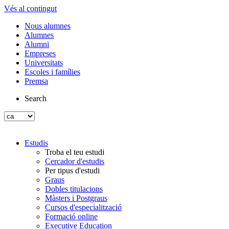
Vés al contingut
Nous alumnes
Alumnes
Alumni
Empreses
Universitats
Escoles i famílies
Premsa
Search
Estudis
Troba el teu estudi
Cercador d'estudis
Per tipus d'estudi
Graus
Dobles titulacions
Màsters i Postgraus
Cursos d'especialització
Formació online
Executive Education