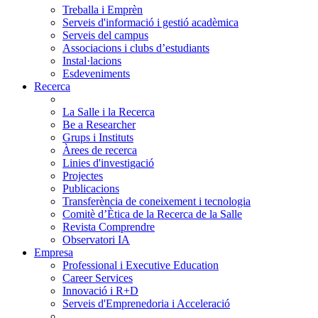
Treballa i Emprèn
Serveis d'informació i gestió acadèmica
Serveis del campus
Associacions i clubs d’estudiants
Instal·lacions
Esdeveniments
Recerca
La Salle i la Recerca
Be a Researcher
Grups i Instituts
Àrees de recerca
Linies d'investigació
Projectes
Publicacions
Transferència de coneixement i tecnologia
Comitè d’Ètica de la Recerca de la Salle
Revista Comprendre
Observatori IA
Empresa
Professional i Executive Education
Career Services
Innovació i R+D
Serveis d'Emprenedoria i Acceleració