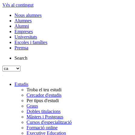
Vés al contingut
Nous alumnes
Alumnes
Alumni
Empreses
Universitats
Escoles i famílies
Premsa
Search
Estudis
Troba el teu estudi
Cercador d'estudis
Per tipus d'estudi
Graus
Dobles titulacions
Màsters i Postgraus
Cursos d'especialització
Formació online
Executive Education