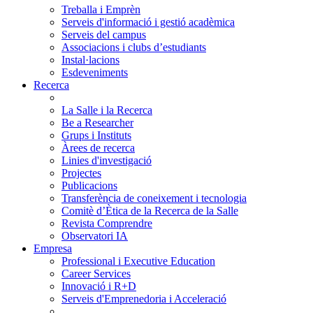
Treballa i Emprèn
Serveis d'informació i gestió acadèmica
Serveis del campus
Associacions i clubs d’estudiants
Instal·lacions
Esdeveniments
Recerca
La Salle i la Recerca
Be a Researcher
Grups i Instituts
Àrees de recerca
Linies d'investigació
Projectes
Publicacions
Transferència de coneixement i tecnologia
Comitè d’Ètica de la Recerca de la Salle
Revista Comprendre
Observatori IA
Empresa
Professional i Executive Education
Career Services
Innovació i R+D
Serveis d'Emprenedoria i Acceleració