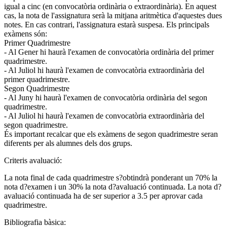
igual a cinc (en convocatòria ordinària o extraordinària). En aquest
cas, la nota de l'assignatura serà la mitjana aritmètica d'aquestes dues
notes. En cas contrari, l'assignatura estarà suspesa. Els principals
exàmens són:
Primer Quadrimestre
- Al Gener hi haurà l'examen de convocatòria ordinària del primer
quadrimestre.
- Al Juliol hi haurà l'examen de convocatòria extraordinària del
primer quadrimestre.
Segon Quadrimestre
- Al Juny hi haurà l'examen de convocatòria ordinària del segon
quadrimestre.
- Al Juliol hi haurà l'examen de convocatòria extraordinària del
segon quadrimestre.
És important recalcar que els exàmens de segon quadrimestre seran
diferents per als alumnes dels dos grups.
Criteris avaluació:
La nota final de cada quadrimestre s?obtindrà ponderant un 70% la
nota d?examen i un 30% la nota d?avaluació continuada. La nota d?
avaluació continuada ha de ser superior a 3.5 per aprovar cada
quadrimestre.
Bibliografia bàsica: