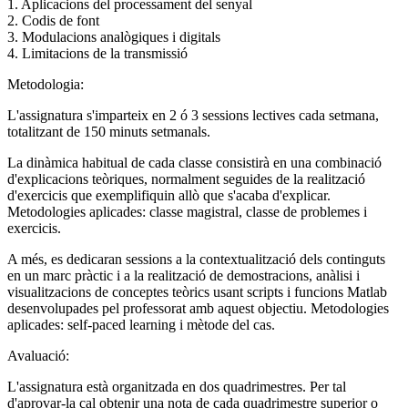
1. Aplicacions del processament del senyal
2. Codis de font
3. Modulacions analògiques i digitals
4. Limitacions de la transmissió
Metodologia:
L'assignatura s'imparteix en 2 ó 3 sessions lectives cada setmana,
totalitzant de 150 minuts setmanals.
La dinàmica habitual de cada classe consistirà en una combinació
d'explicacions teòriques, normalment seguides de la realització
d'exercicis que exemplifiquin allò que s'acaba d'explicar.
Metodologies aplicades: classe magistral, classe de problemes i
exercicis.
A més, es dedicaran sessions a la contextualització dels continguts
en un marc pràctic i a la realització de demostracions, anàlisi i
visualitzacions de conceptes teòrics usant scripts i funcions Matlab
desenvolupades pel professorat amb aquest objectiu. Metodologies
aplicades: self-paced learning i mètode del cas.
Avaluació:
L'assignatura està organitzada en dos quadrimestres. Per tal
d'aprovar-la cal obtenir una nota de cada quadrimestre superior o