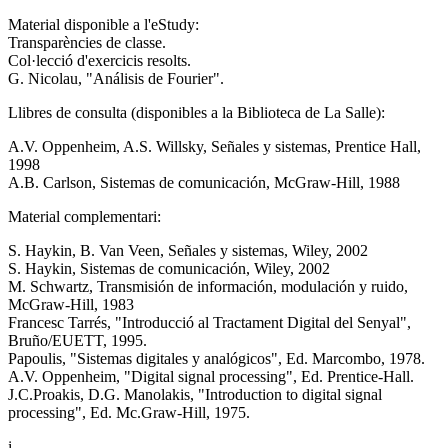
Material disponible a l'eStudy:
Transparències de classe.
Col·lecció d'exercicis resolts.
G. Nicolau, "Análisis de Fourier".
Llibres de consulta (disponibles a la Biblioteca de La Salle):
A.V. Oppenheim, A.S. Willsky, Señales y sistemas, Prentice Hall,
1998
A.B. Carlson, Sistemas de comunicación, McGraw-Hill, 1988
Material complementari:
S. Haykin, B. Van Veen, Señales y sistemas, Wiley, 2002
S. Haykin, Sistemas de comunicación, Wiley, 2002
M. Schwartz, Transmisión de información, modulación y ruido,
McGraw-Hill, 1983
Francesc Tarrés, "Introducció al Tractament Digital del Senyal",
Bruño/EUETT, 1995.
Papoulis, "Sistemas digitales y analógicos", Ed. Marcombo, 1978.
A.V. Oppenheim, "Digital signal processing", Ed. Prentice-Hall.
J.C.Proakis, D.G. Manolakis, "Introduction to digital signal
processing", Ed. Mc.Graw-Hill, 1975.
i