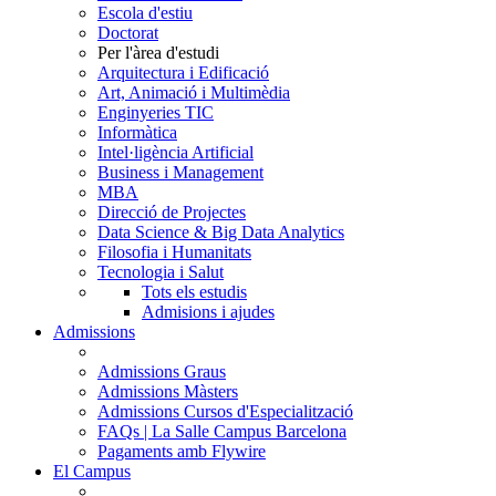
Escola d'estiu
Doctorat
Per l'àrea d'estudi
Arquitectura i Edificació
Art, Animació i Multimèdia
Enginyeries TIC
Informàtica
Intel·ligència Artificial
Business i Management
MBA
Direcció de Projectes
Data Science & Big Data Analytics
Filosofia i Humanitats
Tecnologia i Salut
Tots els estudis
Admisions i ajudes
Admissions
Admissions Graus
Admissions Màsters
Admissions Cursos d'Especialització
FAQs | La Salle Campus Barcelona
Pagaments amb Flywire
El Campus