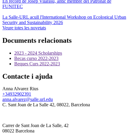
En record de Josep Vilarasu, antic membre del Patronat de
FUNITEC
La Salle-URL acull l'International Workshop on Ecological Urban
Security and Sustainability 2026
Veure totes les novetats
Documents relacionats
2023 - 2024 Scholarships
Becas curso 2022-2023
Beques Curs 2022-2023
Contacte i ajuda
Anna Alvarez Rius
+34932902391
anna.alvarez@salle.url.edu
C. Sant Joan de La Salle 42, 08022, Barcelona
Carrer de Sant Joan de La Salle, 42
08022 Barcelona