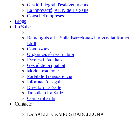
Gestió Integral d'esdeveniments
La innovació, ADN de La Salle
Consell d'empreses
Blogs
La Salle
Benvinguts a La Salle Barcelona - Universitat Ramon
Llull
Coneix-nos
Organització i estructura
Escoles i Facultats
Gestió de la qualitat
Model acadèmic
Portal de Transparència
Informació Legal
Directori La Salle
Treballa a La Salle
Com arribar-hi
Contacte
LA SALLE CAMPUS BARCELONA