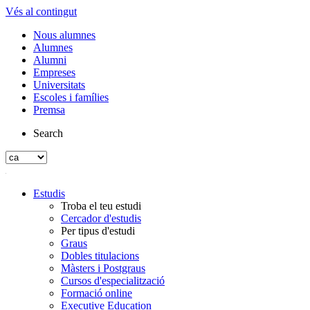
Vés al contingut
Nous alumnes
Alumnes
Alumni
Empreses
Universitats
Escoles i famílies
Premsa
Search
Estudis
Troba el teu estudi
Cercador d'estudis
Per tipus d'estudi
Graus
Dobles titulacions
Màsters i Postgraus
Cursos d'especialització
Formació online
Executive Education