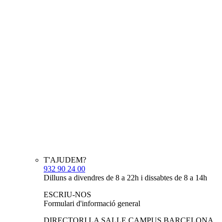
T'AJUDEM?
932 90 24 00
Dilluns a divendres de 8 a 22h i dissabtes de 8 a 14h
ESCRIU-NOS
Formulari d'informació general
DIRECTORI LA SALLE CAMPUS BARCELONA