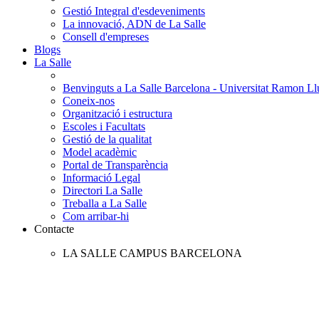
Gestió Integral d'esdeveniments
La innovació, ADN de La Salle
Consell d'empreses
Blogs
La Salle
Benvinguts a La Salle Barcelona - Universitat Ramon Llu
Coneix-nos
Organització i estructura
Escoles i Facultats
Gestió de la qualitat
Model acadèmic
Portal de Transparència
Informació Legal
Directori La Salle
Treballa a La Salle
Com arribar-hi
Contacte
LA SALLE CAMPUS BARCELONA