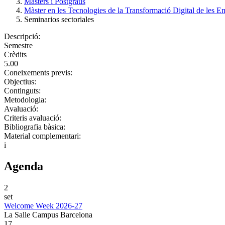
Màsters i Postgraus
Màster en les Tecnologies de la Transformació Digital de les E
Seminarios sectoriales
Descripció:
Semestre
Crèdits
5.00
Coneixements previs:
Objectius:
Continguts:
Metodologia:
Avaluació:
Criteris avaluació:
Bibliografia bàsica:
Material complementari:
i
Agenda
2
set
Welcome Week 2026-27
La Salle Campus Barcelona
17