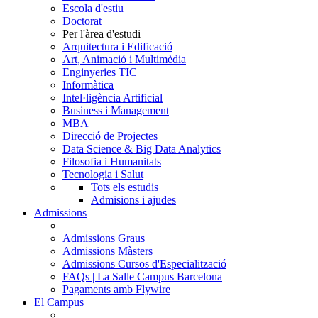
Escola d'estiu
Doctorat
Per l'àrea d'estudi
Arquitectura i Edificació
Art, Animació i Multimèdia
Enginyeries TIC
Informàtica
Intel·ligència Artificial
Business i Management
MBA
Direcció de Projectes
Data Science & Big Data Analytics
Filosofia i Humanitats
Tecnologia i Salut
Tots els estudis
Admisions i ajudes
Admissions
Admissions Graus
Admissions Màsters
Admissions Cursos d'Especialització
FAQs | La Salle Campus Barcelona
Pagaments amb Flywire
El Campus