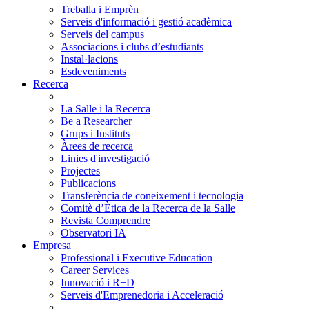
Treballa i Emprèn
Serveis d'informació i gestió acadèmica
Serveis del campus
Associacions i clubs d’estudiants
Instal·lacions
Esdeveniments
Recerca
La Salle i la Recerca
Be a Researcher
Grups i Instituts
Àrees de recerca
Linies d'investigació
Projectes
Publicacions
Transferència de coneixement i tecnologia
Comitè d’Ètica de la Recerca de la Salle
Revista Comprendre
Observatori IA
Empresa
Professional i Executive Education
Career Services
Innovació i R+D
Serveis d'Emprenedoria i Acceleració