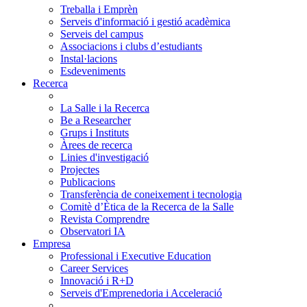
Treballa i Emprèn
Serveis d'informació i gestió acadèmica
Serveis del campus
Associacions i clubs d’estudiants
Instal·lacions
Esdeveniments
Recerca
La Salle i la Recerca
Be a Researcher
Grups i Instituts
Àrees de recerca
Linies d'investigació
Projectes
Publicacions
Transferència de coneixement i tecnologia
Comitè d’Ètica de la Recerca de la Salle
Revista Comprendre
Observatori IA
Empresa
Professional i Executive Education
Career Services
Innovació i R+D
Serveis d'Emprenedoria i Acceleració