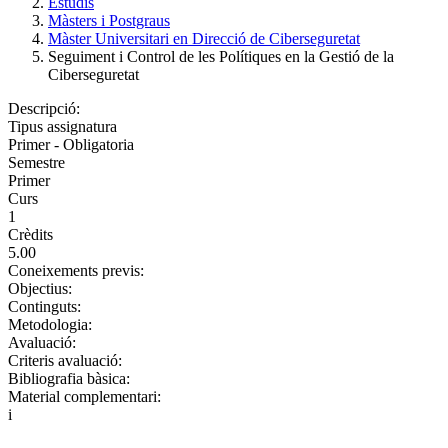
Estudis
Màsters i Postgraus
Màster Universitari en Direcció de Ciberseguretat
Seguiment i Control de les Polítiques en la Gestió de la
Ciberseguretat
Descripció:
Tipus assignatura
Primer - Obligatoria
Semestre
Primer
Curs
1
Crèdits
5.00
Coneixements previs:
Objectius:
Continguts:
Metodologia:
Avaluació:
Criteris avaluació:
Bibliografia bàsica:
Material complementari:
i