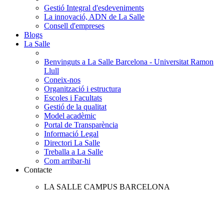
Gestió Integral d'esdeveniments
La innovació, ADN de La Salle
Consell d'empreses
Blogs
La Salle
Benvinguts a La Salle Barcelona - Universitat Ramon
Llull
Coneix-nos
Organització i estructura
Escoles i Facultats
Gestió de la qualitat
Model acadèmic
Portal de Transparència
Informació Legal
Directori La Salle
Treballa a La Salle
Com arribar-hi
Contacte
LA SALLE CAMPUS BARCELONA