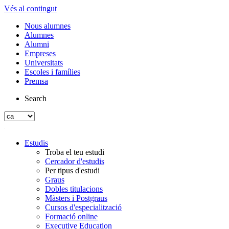
Vés al contingut
Nous alumnes
Alumnes
Alumni
Empreses
Universitats
Escoles i famílies
Premsa
Search
Estudis
Troba el teu estudi
Cercador d'estudis
Per tipus d'estudi
Graus
Dobles titulacions
Màsters i Postgraus
Cursos d'especialització
Formació online
Executive Education