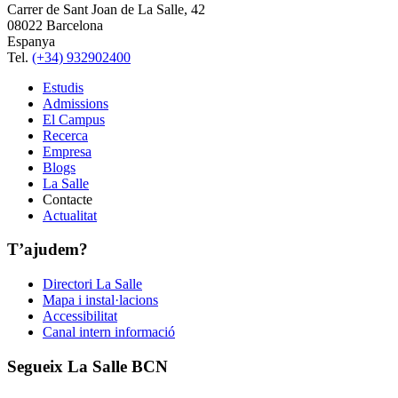
Carrer de Sant Joan de La Salle, 42
08022 Barcelona
Espanya
Tel.
(+34) 932902400
Estudis
Admissions
El Campus
Recerca
Empresa
Blogs
La Salle
Contacte
Actualitat
T’ajudem?
Directori La Salle
Mapa i instal·lacions
Accessibilitat
Canal intern informació
Segueix La Salle BCN