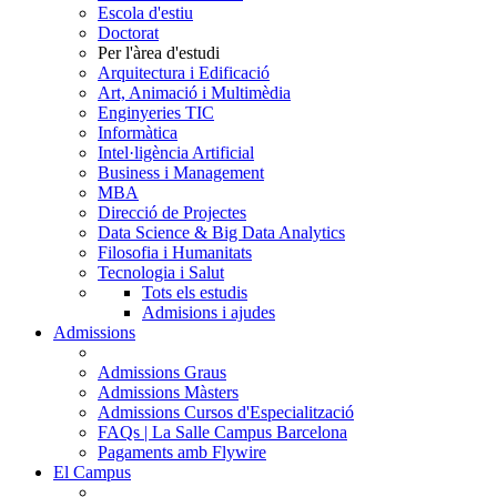
Escola d'estiu
Doctorat
Per l'àrea d'estudi
Arquitectura i Edificació
Art, Animació i Multimèdia
Enginyeries TIC
Informàtica
Intel·ligència Artificial
Business i Management
MBA
Direcció de Projectes
Data Science & Big Data Analytics
Filosofia i Humanitats
Tecnologia i Salut
Tots els estudis
Admisions i ajudes
Admissions
Admissions Graus
Admissions Màsters
Admissions Cursos d'Especialització
FAQs | La Salle Campus Barcelona
Pagaments amb Flywire
El Campus