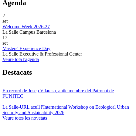
Agenda
2
set
Welcome Week 2026-27
La Salle Campus Barcelona
17
set
Masters' Experience Day
La Salle Executive & Professional Center
Veure tota l'agenda
Destacats
En record de Josep Vilarasu, antic membre del Patronat de
FUNITEC
La Salle-URL acull l'International Workshop on Ecological Urban
Security and Sustainability 2026
Veure totes les novetats