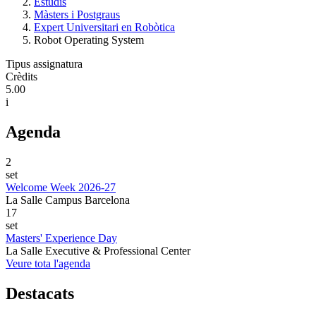
Estudis
Màsters i Postgraus
Expert Universitari en Robòtica
Robot Operating System
Tipus assignatura
Crèdits
5.00
i
Agenda
2
set
Welcome Week 2026-27
La Salle Campus Barcelona
17
set
Masters' Experience Day
La Salle Executive & Professional Center
Veure tota l'agenda
Destacats