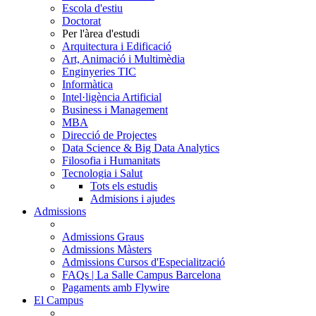
Escola d'estiu
Doctorat
Per l'àrea d'estudi
Arquitectura i Edificació
Art, Animació i Multimèdia
Enginyeries TIC
Informàtica
Intel·ligència Artificial
Business i Management
MBA
Direcció de Projectes
Data Science & Big Data Analytics
Filosofia i Humanitats
Tecnologia i Salut
Tots els estudis
Admisions i ajudes
Admissions
Admissions Graus
Admissions Màsters
Admissions Cursos d'Especialització
FAQs | La Salle Campus Barcelona
Pagaments amb Flywire
El Campus