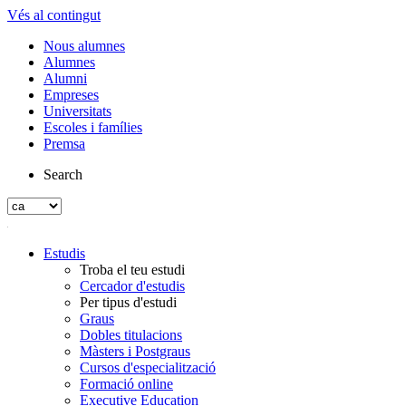
Vés al contingut
Nous alumnes
Alumnes
Alumni
Empreses
Universitats
Escoles i famílies
Premsa
Search
Estudis
Troba el teu estudi
Cercador d'estudis
Per tipus d'estudi
Graus
Dobles titulacions
Màsters i Postgraus
Cursos d'especialització
Formació online
Executive Education