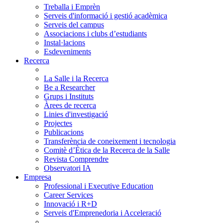
Treballa i Emprèn
Serveis d'informació i gestió acadèmica
Serveis del campus
Associacions i clubs d’estudiants
Instal·lacions
Esdeveniments
Recerca
La Salle i la Recerca
Be a Researcher
Grups i Instituts
Àrees de recerca
Linies d'investigació
Projectes
Publicacions
Transferència de coneixement i tecnologia
Comitè d’Ètica de la Recerca de la Salle
Revista Comprendre
Observatori IA
Empresa
Professional i Executive Education
Career Services
Innovació i R+D
Serveis d'Emprenedoria i Acceleració