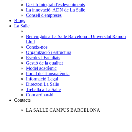
Gestió Integral d'esdeveniments
La innovació, ADN de La Salle
Consell d'empreses
Blogs
La Salle
Benvinguts a La Salle Barcelona - Universitat Ramon
Llull
Coneix-nos
Organització i estructura
Escoles i Facultats
Gestió de la qualitat
Model acadèmic
Portal de Transparència
Informació Legal
Directori La Salle
Treballa a La Salle
Com arribar-hi
Contacte
LA SALLE CAMPUS BARCELONA