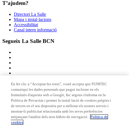
T’ajudem?
Directori La Salle
Mapa i instal·lacions
Accessibilitat
Canal intern informació
Segueix La Salle BCN
En fer clic a “Acceptar-les totes”, vostè accepta que FUNITEC
comuniqui les dades personals que pugui incloure en els
Membre de
formularis d'aquesta web a Google, Inc segons s'informa en la
Política de Privacitat i permet la instal·lació de cookies pròpies i
de tercers en el seu dispositiu per a millorar els nostres serveis i
mostrar-li publicitat relacionada amb les seves preferències
Acreditacions
mitjançant l'anàlisi dels seus hàbits de navegació.
Política de
cookies