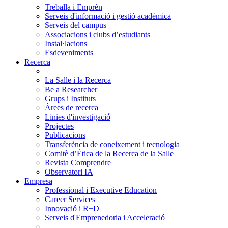
Treballa i Emprèn
Serveis d'informació i gestió acadèmica
Serveis del campus
Associacions i clubs d’estudiants
Instal·lacions
Esdeveniments
Recerca
La Salle i la Recerca
Be a Researcher
Grups i Instituts
Àrees de recerca
Linies d'investigació
Projectes
Publicacions
Transferència de coneixement i tecnologia
Comitè d’Ètica de la Recerca de la Salle
Revista Comprendre
Observatori IA
Empresa
Professional i Executive Education
Career Services
Innovació i R+D
Serveis d'Emprenedoria i Acceleració