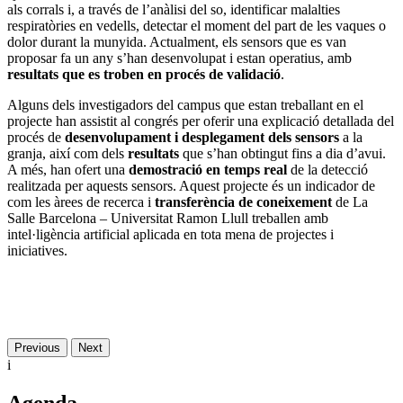
als corrals i, a través de l’anàlisi del so, identificar malalties
respiratòries en vedells, detectar el moment del part de les vaques o
dolor durant la munyida. Actualment, els sensors que es van
proposar fa un any s’han desenvolupat i estan operatius, amb
resultats que es troben en procés de validació
.
Alguns dels investigadors del campus que estan treballant en el
projecte han assistit al congrés per oferir una explicació detallada del
procés de
desenvolupament i desplegament dels sensors
a la
granja, així com dels
resultats
que s’han obtingut fins a dia d’avui.
A més, han ofert una
demostració en temps real
de la detecció
realitzada per aquests sensors. Aquest projecte és un indicador de
com les àrees de recerca i
transferència de coneixement
de La
Salle Barcelona – Universitat Ramon Llull treballen amb
intel·ligència artificial aplicada en tota mena de projectes i
iniciatives.
Previous
Next
i