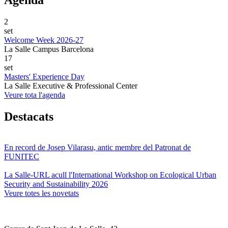
Agenda
2
set
Welcome Week 2026-27
La Salle Campus Barcelona
17
set
Masters' Experience Day
La Salle Executive & Professional Center
Veure tota l'agenda
Destacats
En record de Josep Vilarasu, antic membre del Patronat de
FUNITEC
La Salle-URL acull l'International Workshop on Ecological Urban
Security and Sustainability 2026
Veure totes les novetats