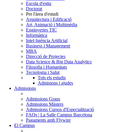
Escola d'estiu
Doctorat
Per l'àrea d'estudi
Arquitectura i Edificació
Art, Animació i Multimèdia
Enginyeries TIC
Informàtica
Intel·ligència Artificial
Business i Management
MBA
Direcció de Projectes
Data Science & Big Data Analytics
Filosofia i Humanitats
Tecnologia i Salut
Tots els estudis
Admisions i ajudes
Admissions
Admissions Graus
Admissions Màsters
Admissions Cursos d'Especialització
FAQs | La Salle Campus Barcelona
Pagaments amb Flywire
El Campus