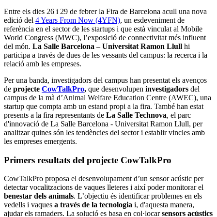
Entre els dies 26 i 29 de febrer la Fira de Barcelona acull una nova
edició del
4 Years From Now (4YFN)
, un esdeveniment de
referència en el sector de les startups i que està vinculat al Mobile
World Congress (MWC), l’exposició de connectivitat més influent
del món.
La Salle Barcelona – Universitat Ramon Llull
hi
participa a través de dues de les vessants del campus: la recerca i la
relació amb les empreses.
Per una banda, investigadors del campus han presentat els avenços
de
projecte
CowTalkPro
,
que desenvolupen
investigadors
del
campus de la mà d’Animal Welfare Education Centre (AWEC), una
startup que compta amb un estand propi a la fira. També han estat
presents a la fira representants de
La Salle Technova
, el parc
d'innovació de La Salle Barcelona - Universitat Ramon Llull, per
analitzar quines són les tendències del sector i establir vincles amb
les empreses emergents.
Primers resultats del projecte CowTalkPro
CowTalkPro proposa el desenvolupament d’un sensor acústic per
detectar vocalitzacions de vaques lleteres i així poder monitorar el
benestar dels animals
. L’objectiu és identificar problemes en els
vedells i vaques
a través de la tecnologia
i, d'aquesta manera,
ajudar els ramaders. La solució es basa en col·locar
sensors acústics