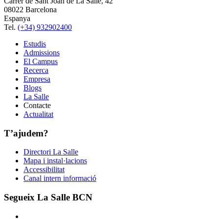
Carrer de Sant Joan de La Salle, 42
08022 Barcelona
Espanya
Tel.
(+34) 932902400
Estudis
Admissions
El Campus
Recerca
Empresa
Blogs
La Salle
Contacte
Actualitat
T’ajudem?
Directori La Salle
Mapa i instal·lacions
Accessibilitat
Canal intern informació
Segueix La Salle BCN