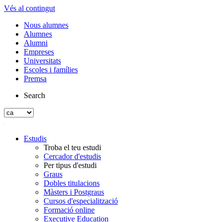
Vés al contingut
Nous alumnes
Alumnes
Alumni
Empreses
Universitats
Escoles i famílies
Premsa
Search
Estudis
Troba el teu estudi
Cercador d'estudis
Per tipus d'estudi
Graus
Dobles titulacions
Màsters i Postgraus
Cursos d'especialització
Formació online
Executive Education