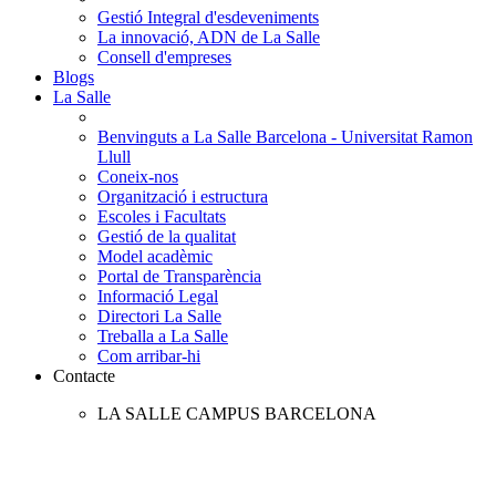
Gestió Integral d'esdeveniments
La innovació, ADN de La Salle
Consell d'empreses
Blogs
La Salle
Benvinguts a La Salle Barcelona - Universitat Ramon
Llull
Coneix-nos
Organització i estructura
Escoles i Facultats
Gestió de la qualitat
Model acadèmic
Portal de Transparència
Informació Legal
Directori La Salle
Treballa a La Salle
Com arribar-hi
Contacte
LA SALLE CAMPUS BARCELONA