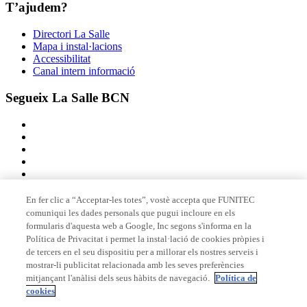
T’ajudem?
Directori La Salle
Mapa i instal·lacions
Accessibilitat
Canal intern informació
Segueix La Salle BCN
En fer clic a “Acceptar-les totes”, vostè accepta que FUNITEC
comuniqui les dades personals que pugui incloure en els
Membre de
formularis d'aquesta web a Google, Inc segons s'informa en la
Política de Privacitat i permet la instal·lació de cookies pròpies i
de tercers en el seu dispositiu per a millorar els nostres serveis i
mostrar-li publicitat relacionada amb les seves preferències
Acreditacions
mitjançant l'anàlisi dels seus hàbits de navegació.
Política de
cookies