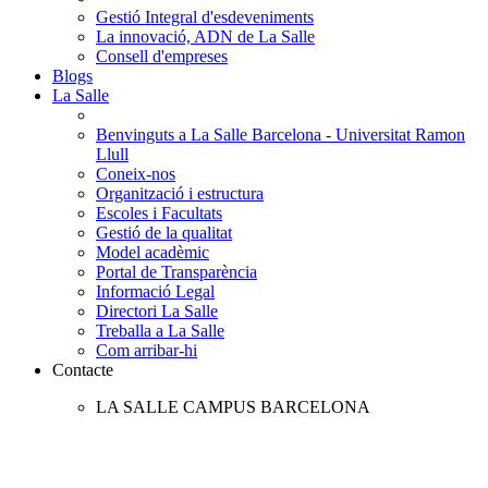
Gestió Integral d'esdeveniments
La innovació, ADN de La Salle
Consell d'empreses
Blogs
La Salle
Benvinguts a La Salle Barcelona - Universitat Ramon
Llull
Coneix-nos
Organització i estructura
Escoles i Facultats
Gestió de la qualitat
Model acadèmic
Portal de Transparència
Informació Legal
Directori La Salle
Treballa a La Salle
Com arribar-hi
Contacte
LA SALLE CAMPUS BARCELONA