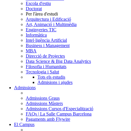
Escola d'estiu
Doctorat
Per l'àrea d'estudi
Arquitectura i Edificació
Art, Animació i Multimèdia
Enginyeries TIC
Informàtica
Intel·ligència Artificial
Business i Management
MBA
Direcció de Projectes
Data Science & Big Data Analytics
Filosofia i Humanitats
Tecnologia i Salut
Tots els estudis
Admisions i ajudes
Admissions
Admissions Graus
Admissions Màsters
Admissions Cursos d'Especialització
FAQs | La Salle Campus Barcelona
Pagaments amb Flywire
El Campus