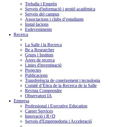
Treballa i Emprèn
Serveis d'informació i gestió acadèmica
Serveis del campus
Associacions i clubs d’estudiants
Instal·lacions
Esdeveniments
Recerca
La Salle i la Recerca
Be a Researcher
Grups i Instituts
Àrees de recerca
Linies d'investigació
Projectes
Publicacions
Transferència de coneixement i tecnologia
Comitè d’Ètica de la Recerca de la Salle
Revista Comprendre
Observatori IA
Empresa
Professional i Executive Education
Career Services
Innovació i R+D
Serveis d'Emprenedoria i Acceleració