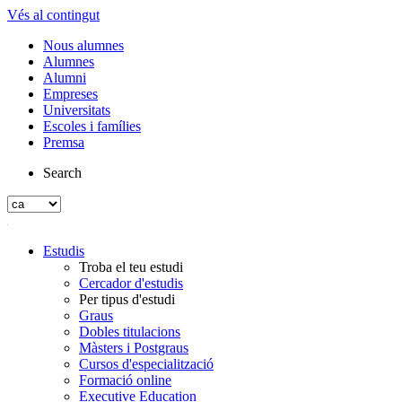
Vés al contingut
Nous alumnes
Alumnes
Alumni
Empreses
Universitats
Escoles i famílies
Premsa
Search
Estudis
Troba el teu estudi
Cercador d'estudis
Per tipus d'estudi
Graus
Dobles titulacions
Màsters i Postgraus
Cursos d'especialització
Formació online
Executive Education