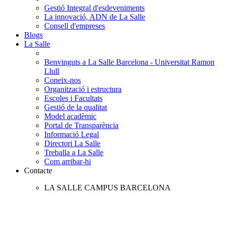
Gestió Integral d'esdeveniments
La innovació, ADN de La Salle
Consell d'empreses
Blogs
La Salle
Benvinguts a La Salle Barcelona - Universitat Ramon
Llull
Coneix-nos
Organització i estructura
Escoles i Facultats
Gestió de la qualitat
Model acadèmic
Portal de Transparència
Informació Legal
Directori La Salle
Treballa a La Salle
Com arribar-hi
Contacte
LA SALLE CAMPUS BARCELONA