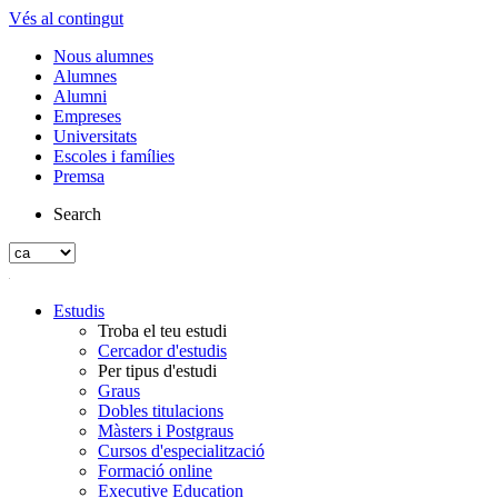
Vés al contingut
Nous alumnes
Alumnes
Alumni
Empreses
Universitats
Escoles i famílies
Premsa
Search
Estudis
Troba el teu estudi
Cercador d'estudis
Per tipus d'estudi
Graus
Dobles titulacions
Màsters i Postgraus
Cursos d'especialització
Formació online
Executive Education