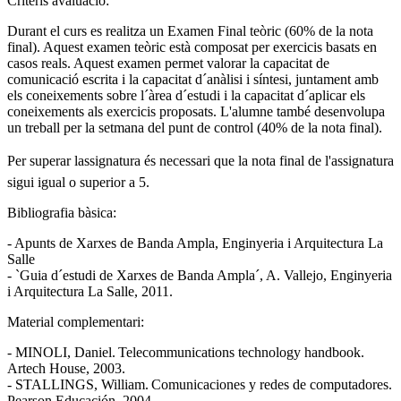
Criteris avaluació:
Durant el curs es realitza un Examen Final teòric (60% de la nota
final). Aquest examen teòric està composat per exercicis basats en
casos reals. Aquest examen permet valorar la capacitat de
comunicació escrita i la capacitat d´anàlisi i síntesi, juntament amb
els coneixements sobre l´àrea d´estudi i la capacitat d´aplicar els
coneixements als exercicis proposats. L'alumne també desenvolupa
un treball per la setmana del punt de control (40% de la nota final).
Per superar lassignatura és necessari que la nota final de l'assignatura
sigui igual o superior a 5.
Bibliografia bàsica:
- Apunts de Xarxes de Banda Ampla, Enginyeria i Arquitectura La
Salle
- `Guia d´estudi de Xarxes de Banda Ampla´, A. Vallejo, Enginyeria
i Arquitectura La Salle, 2011.
Material complementari:
- MINOLI, Daniel. Telecommunications technology handbook.
Artech House, 2003.
- STALLINGS, William. Comunicaciones y redes de computadores.
Pearson Educación, 2004.