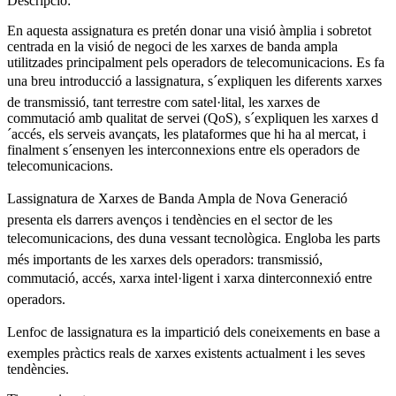
Descripció:
En aquesta assignatura es pretén donar una visió àmplia i sobretot
centrada en la visió de negoci de les xarxes de banda ampla
utilitzades principalment pels operadors de telecomunicacions. Es fa
una breu introducció a lassignatura, s´expliquen les diferents xarxes
de transmissió, tant terrestre com satel·lital, les xarxes de
commutació amb qualitat de servei (QoS), s´expliquen les xarxes d
´accés, els serveis avançats, les plataformes que hi ha al mercat, i
finalment s´ensenyen les interconnexions entre els operadors de
telecomunicacions.
Lassignatura de Xarxes de Banda Ampla de Nova Generació
presenta els darrers avenços i tendències en el sector de les
telecomunicacions, des duna vessant tecnològica. Engloba les parts
més importants de les xarxes dels operadors: transmissió,
commutació, accés, xarxa intel·ligent i xarxa dinterconnexió entre
operadors.
Lenfoc de lassignatura es la impartició dels coneixements en base a
exemples pràctics reals de xarxes existents actualment i les seves
tendències.