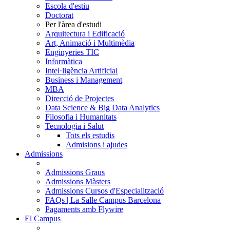
Escola d'estiu
Doctorat
Per l'àrea d'estudi
Arquitectura i Edificació
Art, Animació i Multimèdia
Enginyeries TIC
Informàtica
Intel·ligència Artificial
Business i Management
MBA
Direcció de Projectes
Data Science & Big Data Analytics
Filosofia i Humanitats
Tecnologia i Salut
Tots els estudis
Admisions i ajudes
Admissions
Admissions Graus
Admissions Màsters
Admissions Cursos d'Especialització
FAQs | La Salle Campus Barcelona
Pagaments amb Flywire
El Campus