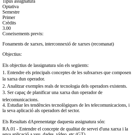
Tipus assignatura
Optativa
Semestre
Primer
Crèdits
3.00
Coneixements previs:
Fonaments de xarxes, interconnexió de xarxes (recomanat)
Objectius:
Els objectius de lassignatura són els següents:
1. Entendre els principals conceptes de les subxarxes que composen
la xarxa dun operador.
2. Analitzar exemples reals de tecnologia dels operadors existents.
3. Ser capaç de planificar una xarxa dun operador de
telecomunicacions.
4. Estudiar les tendències tecnològiques de les telecomunicacions, i
la seva aplicació als operadors del sector.
Els Resultats dAprenentatge daquesta assignatura són:
RA.01 - Entendre el concepte de qualitat de servei d'una xarxa i la
seva aplicació a veu, dades, vídeo, etc (GT).