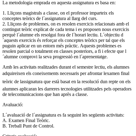
La metodologia emprada en aquesta assignatura es basa en:
1. Lliçons magistrals a classe, on el professor imparteix els
conceptes teòrics de l´assignatura al llarg del curs.
2. Lliçons de problemes, on es resolen exercicis relacionats amb el
contingut teòric explicat de cada tema i es proposen nous exercicis
perquè l´alumne els resolgui fora de l´horari lectiu. L´objectiu d
´aquests exercicis és reforçar els conceptes teòrics per tal que els
puguin aplicar en un entorn més pràctic. Aquests problemes es
resolen parcial o totalment en classes posteriors, a fi i efecte que l
´alumne comprovi la seva progressió en l´aprenentatge.
Amb les activitats realitzades durant el semestre lectiu, els alumnes
adquireixen els coneixements necessaris per afrontar lexamen final
teòric de lassignatura que està basat en la resolució dun repte on els
alumnes aplicaran les darreres tecnologies utilitzades pels operadors
de telecomunicacions que han après a classe.
Avaluació:
L´avaluació de l´assignatura es fa seguint les següents activitats:
A. Examen Final Teòric.
B. Treball Punt de Control.