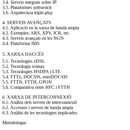
3.4. Serveis integrats sobre IP
3.5. Plataformes softswitch
3.6. Arquitectura triple-play
4. SERVEIS AVANÇATS
4.1. Aplicació en la xarxa de banda ampla
4.2. Exemples: ARS, XPV, ICR, etc.
4.3. Serveis avançats en les NGN
4.4. Plataforma IMS
5. XARXA DACCÉS
5.1. Tecnologies xDSL
5.2. Tecnologia wimax
5.3. Tecnologies HSDPA i LTE
5.4. FTTx, DOCSIS, euroDOCSIS
5.5. FTTN, FTTH, GPON
5.6. Comparativa entre HFC i FTTH
6. XARXA DE INTERCONNEXIÓ
6.1. Anàlisi dels serveis de interconnexió
6.2. Accessos i serveis de banda ampla
6.3. Anàlisi de les tecnologies implicades
Metodologia: