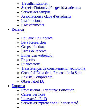
Treballa i Emprèn
Serveis d'informació i gestió acadèmica
Serveis del campus
Associacions i clubs d’estudiants
Instal·lacions
Esdeveniments
Recerca
La Salle i la Recerca
Be a Researcher
Grups i Instituts
Àrees de recerca
Linies d'investigació
Projectes
Publicacions
Transferència de coneixement i tecnologia
Comitè d’Ètica de la Recerca de la Salle
Revista Comprendre
Observatori IA
Empresa
Professional i Executive Education
Career Services
Innovació i R+D
Serveis d'Emprenedoria i Acceleració