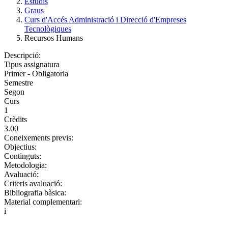
Estudis
Graus
Curs d'Accés Administració i Direcció d'Empreses
Tecnològiques
Recursos Humans
Descripció:
Tipus assignatura
Primer - Obligatoria
Semestre
Segon
Curs
1
Crèdits
3.00
Coneixements previs:
Objectius:
Continguts:
Metodologia:
Avaluació:
Criteris avaluació:
Bibliografia bàsica:
Material complementari:
i