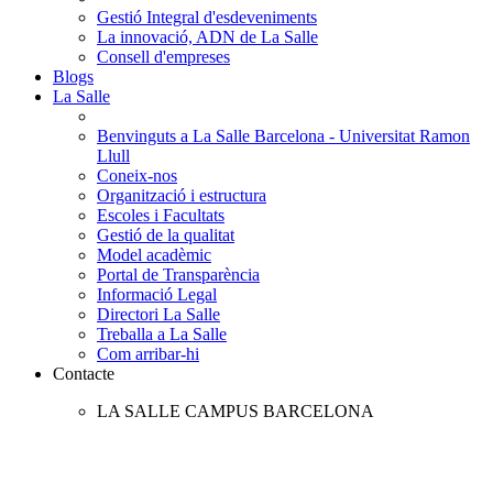
Gestió Integral d'esdeveniments
La innovació, ADN de La Salle
Consell d'empreses
Blogs
La Salle
Benvinguts a La Salle Barcelona - Universitat Ramon
Llull
Coneix-nos
Organització i estructura
Escoles i Facultats
Gestió de la qualitat
Model acadèmic
Portal de Transparència
Informació Legal
Directori La Salle
Treballa a La Salle
Com arribar-hi
Contacte
LA SALLE CAMPUS BARCELONA