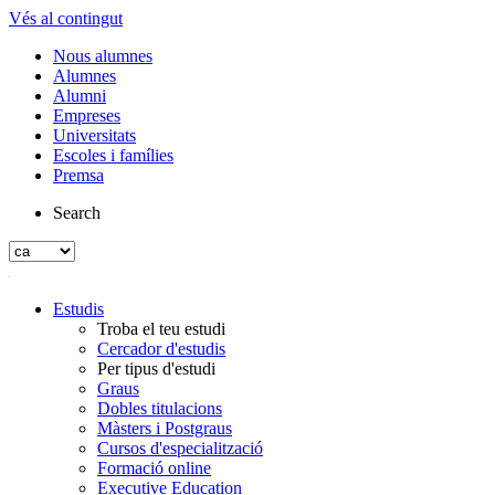
Vés al contingut
Nous alumnes
Alumnes
Alumni
Empreses
Universitats
Escoles i famílies
Premsa
Search
Estudis
Troba el teu estudi
Cercador d'estudis
Per tipus d'estudi
Graus
Dobles titulacions
Màsters i Postgraus
Cursos d'especialització
Formació online
Executive Education