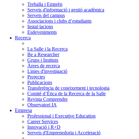
Treballa i Emprèn
Serveis d'informació i gestió acadèmica
Serveis del campus
Associacions i clubs d’estudiants
Instal·lacions
Esdeveniments
Recerca
La Salle i la Recerca
Be a Researcher
Grups i Instituts
Àrees de recerca
Linies d'investigació
Projectes
Publicacions
Transferència de coneixement i tecnologia
Comitè d’Ètica de la Recerca de la Salle
Revista Comprendre
Observatori IA
Empresa
Professional i Executive Education
Career Services
Innovació i R+D
Serveis d'Emprenedoria i Acceleració