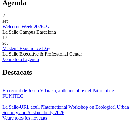
Agenda
2
set
Welcome Week 2026-27
La Salle Campus Barcelona
17
set
Masters' Experience Day
La Salle Executive & Professional Center
Veure tota l'agenda
Destacats
En record de Josep Vilarasu, antic membre del Patronat de
FUNITEC
La Salle-URL acull l'International Workshop on Ecological Urban
Security and Sustainability 2026
Veure totes les novetats