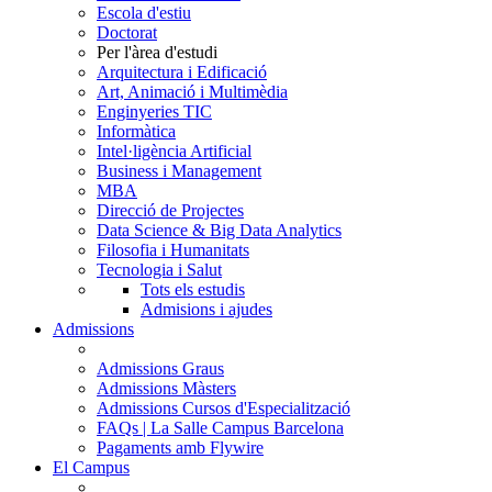
Escola d'estiu
Doctorat
Per l'àrea d'estudi
Arquitectura i Edificació
Art, Animació i Multimèdia
Enginyeries TIC
Informàtica
Intel·ligència Artificial
Business i Management
MBA
Direcció de Projectes
Data Science & Big Data Analytics
Filosofia i Humanitats
Tecnologia i Salut
Tots els estudis
Admisions i ajudes
Admissions
Admissions Graus
Admissions Màsters
Admissions Cursos d'Especialització
FAQs | La Salle Campus Barcelona
Pagaments amb Flywire
El Campus