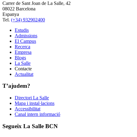
Carrer de Sant Joan de La Salle, 42
08022 Barcelona
Espanya
Tel.
(+34) 932902400
Estudis
Admissions
El Campus
Recerca
Empresa
Blogs
La Salle
Contacte
Actualitat
T’ajudem?
Directori La Salle
Mapa i instal·lacions
Accessibilitat
Canal intern informació
Segueix La Salle BCN