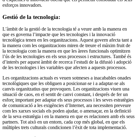
esforços innovadors.
Gestió de la tecnologia:
L’àmbit de la gestió de la tecnologia té a veure amb la manera en
que es governa l’impacte que les tecnologies i la innovació
tecnològica tenen en les organitzacions. Aquest govern afecta tant a
la manera com les organitzacions miren de treure el màxim fruit de
la tecnologia com la manera en que les àrees funcionals optimitzen
l’ús de les tecnologies en els seus processos i estructures. També és
d’interès per aquest àmbit de recerca l’estudi de la difusió i adopció
de les tecnologies i les variables que afecten a aquests processos.
Les organitzacions actuals es veuen sotmeses a inacabables onades
tecnològiques que les obliguen a posicionar-se i a adaptar-se als
canvis organitzatius que provoquen. Les organitzacions viuen una
situació de caos, en el sentit de canvi constant, i després de fer un
esforç important per adaptar els seus processos i les seves estratègies
de comunicació a les exigències d’Internet, ara necessiten preveure
com les xarxes socials els poden ajudar, o amenaçar, en la definició
de la seva estratègia i en la manera en que es relacionen amb els seus
partners. Tot això en un entorn, cada cop més global, en que els
múltiples trets culturals condicionen l’èxit de tota implementació.