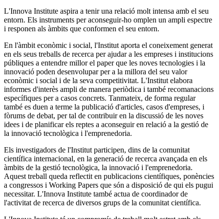
L'Innova Institute aspira a tenir una relació molt intensa amb el seu
entorn. Els instruments per aconseguir-ho omplen un ampli espectre
i responen als àmbits que conformen el seu entorn.
En l'àmbit econòmic i social, l'Institut aporta el coneixement generat
en els seus treballs de recerca per ajudar a les empreses i institucions
públiques a entendre millor el paper que les noves tecnologies i la
innovació poden desenvolupar per a la millora del seu valor
econòmic i social i de la seva competitivitat. L'Institut elabora
informes d'interès ampli de manera periòdica i també recomanacions
específiques per a casos concrets. Tanmateix, de forma regular
també es duen a terme la publicació d'articles, casos d'empreses, i
fòrums de debat, per tal de contribuir en la discussió de les noves
idees i de planificar els reptes a aconseguir en relació a la gestió de
la innovació tecnològica i l'emprenedoria.
Els investigadors de l'Institut participen, dins de la comunitat
científica internacional, en la generació de recerca avançada en els
àmbits de la gestió tecnològica, la innovació i l'emprenedoria.
Aquest treball queda reflectit en publicacions científiques, ponències
a congressos i Working Papers que són a disposició de qui els pugui
necessitar. L'Innova Institute també actua de coordinador de
l'activitat de recerca de diversos grups de la comunitat científica.