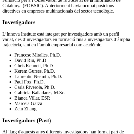
Fundació per a l’Observatori de la Societat de la Informació de
Catalunya (FOBSIC). Anteriorment havia ocupat posicions
directives en empreses multinacionals del sector tecnològic.
Investigadors
L’Innova Institute està integrat per investigadors amb un perfil
variat, des d’investigadors en formació fins a investigadors d’àmplia
trajectòria, tant en l’àmbit empresarial com acadèmic.
Francesc Miralles, Ph.D.
David Riu, Ph.D.
Chris Kennett, Ph.D.
Kerem Gurses, Ph.D.
Laurentiu Neamtu, Ph.D.
Paul Fox, Ph.D.
Carla Riverola, Ph.D.
Gabriela Balladares, M.Sc.
Bianca Villar, ESR
Marcela Garza
Zelu Zhang
Investigadors (Past)
Al llarg d'aquests anys diferents investigadors han format part de