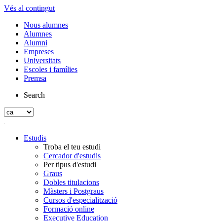
Vés al contingut
Nous alumnes
Alumnes
Alumni
Empreses
Universitats
Escoles i famílies
Premsa
Search
Estudis
Troba el teu estudi
Cercador d'estudis
Per tipus d'estudi
Graus
Dobles titulacions
Màsters i Postgraus
Cursos d'especialització
Formació online
Executive Education