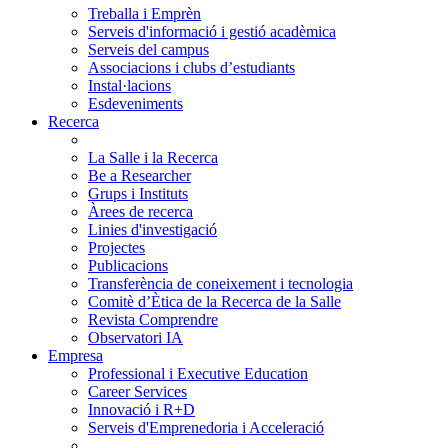
Treballa i Emprèn
Serveis d'informació i gestió acadèmica
Serveis del campus
Associacions i clubs d’estudiants
Instal·lacions
Esdeveniments
Recerca
La Salle i la Recerca
Be a Researcher
Grups i Instituts
Àrees de recerca
Linies d'investigació
Projectes
Publicacions
Transferència de coneixement i tecnologia
Comitè d’Ètica de la Recerca de la Salle
Revista Comprendre
Observatori IA
Empresa
Professional i Executive Education
Career Services
Innovació i R+D
Serveis d'Emprenedoria i Acceleració