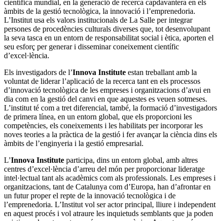
científica mundial, en la generació de recerca capdavantera en els
àmbits de la gestió tecnològica, la innovació i l’emprenedoria.
L’Institut usa els valors institucionals de La Salle per integrar
persones de procedències culturals diverses que, tot desenvolupant
la seva tasca en un entorn de responsabilitat social i ètica, aporten el
seu esforç per generar i disseminar coneixement científic
d’excel·lència.
Els investigadors de l’
Innova Institute
estan treballant amb la
voluntat de liderar l’aplicació de la recerca tant en els processos
d’innovació tecnològica de les empreses i organitzacions d’avui en
dia com en la gestió del canvi en que aquestes es veuen sotmeses.
L’institut té com a tret diferencial, també, la formació d’investigadors
de primera línea, en un entorn global, que els proporcioni les
competències, els coneixements i les habilitats per incorporar les
noves teories a la pràctica de la gestió i fer avançar la ciència dins els
àmbits de l’enginyeria i la gestió empresarial.
L’
Innova Institute
participa, dins un entorn global, amb altres
centres d’excel·lència d’arreu del món per proporcionar lideratge
intel·lectual tant als acadèmics com als professionals. Les empreses i
organitzacions, tant de Catalunya com d’Europa, han d’afrontar en
un futur proper el repte de la innovació tecnològica i de
l’emprenedoria. L’Institut vol ser actor principal, lliure i independent
en aquest procés i vol atraure les inquietuds semblants que ja poden