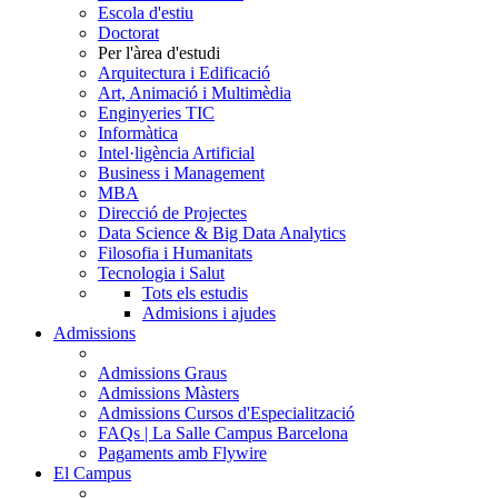
Escola d'estiu
Doctorat
Per l'àrea d'estudi
Arquitectura i Edificació
Art, Animació i Multimèdia
Enginyeries TIC
Informàtica
Intel·ligència Artificial
Business i Management
MBA
Direcció de Projectes
Data Science & Big Data Analytics
Filosofia i Humanitats
Tecnologia i Salut
Tots els estudis
Admisions i ajudes
Admissions
Admissions Graus
Admissions Màsters
Admissions Cursos d'Especialització
FAQs | La Salle Campus Barcelona
Pagaments amb Flywire
El Campus