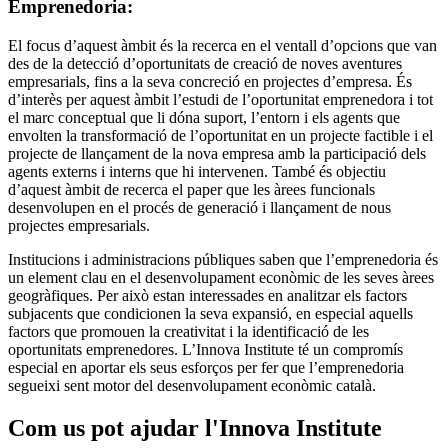
Emprenedoria:
El focus d’aquest àmbit és la recerca en el ventall d’opcions que van
des de la detecció d’oportunitats de creació de noves aventures
empresarials, fins a la seva concreció en projectes d’empresa. És
d’interès per aquest àmbit l’estudi de l’oportunitat emprenedora i tot
el marc conceptual que li dóna suport, l’entorn i els agents que
envolten la transformació de l’oportunitat en un projecte factible i el
projecte de llançament de la nova empresa amb la participació dels
agents externs i interns que hi intervenen. També és objectiu
d’aquest àmbit de recerca el paper que les àrees funcionals
desenvolupen en el procés de generació i llançament de nous
projectes empresarials.
Institucions i administracions públiques saben que l’emprenedoria és
un element clau en el desenvolupament econòmic de les seves àrees
geogràfiques. Per això estan interessades en analitzar els factors
subjacents que condicionen la seva expansió, en especial aquells
factors que promouen la creativitat i la identificació de les
oportunitats emprenedores. L’Innova Institute té un compromís
especial en aportar els seus esforços per fer que l’emprenedoria
segueixi sent motor del desenvolupament econòmic català.
Com us pot ajudar l'Innova Institute