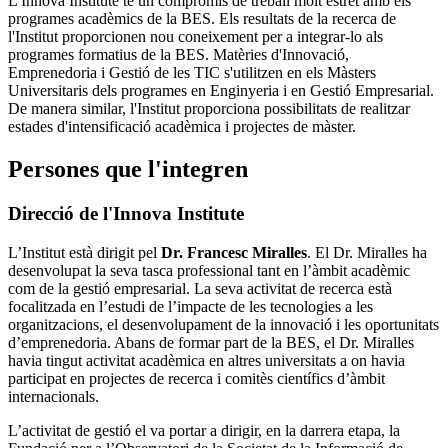
L'Innova Institute té un compromís de treball molt estret amb els
programes acadèmics de la BES. Els resultats de la recerca de
l'Institut proporcionen nou coneixement per a integrar-lo als
programes formatius de la BES. Matèries d'Innovació,
Emprenedoria i Gestió de les TIC s'utilitzen en els Màsters
Universitaris dels programes en Enginyeria i en Gestió Empresarial.
De manera similar, l'Institut proporciona possibilitats de realitzar
estades d'intensificació acadèmica i projectes de màster.
Persones que l'integren
Direcció de l'Innova Institute
L’Institut està dirigit pel
Dr. Francesc Miralles
. El Dr. Miralles ha
desenvolupat la seva tasca professional tant en l’àmbit acadèmic
com de la gestió empresarial. La seva activitat de recerca està
focalitzada en l’estudi de l’impacte de les tecnologies a les
organitzacions, el desenvolupament de la innovació i les oportunitats
d’emprenedoria. Abans de formar part de la BES, el Dr. Miralles
havia tingut activitat acadèmica en altres universitats a on havia
participat en projectes de recerca i comitès científics d’àmbit
internacionals.
L’activitat de gestió el va portar a dirigir, en la darrera etapa, la