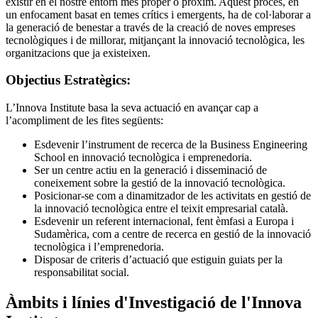
existir en el nostre entorn més proper o pròxim. Aquest procés, en
un enfocament basat en temes crítics i emergents, ha de col·laborar a
la generació de benestar a través de la creació de noves empreses
tecnològiques i de millorar, mitjançant la innovació tecnològica, les
organitzacions que ja existeixen.
Objectius Estratègics:
L’Innova Institute basa la seva actuació en avançar cap a
l’acompliment de les fites següents:
Esdevenir l’instrument de recerca de la Business Engineering
School en innovació tecnològica i emprenedoria.
Ser un centre actiu en la generació i disseminació de
coneixement sobre la gestió de la innovació tecnològica.
Posicionar-se com a dinamitzador de les activitats en gestió de
la innovació tecnològica entre el teixit empresarial català.
Esdevenir un referent internacional, fent èmfasi a Europa i
Sudamèrica, com a centre de recerca en gestió de la innovació
tecnològica i l’emprenedoria.
Disposar de criteris d’actuació que estiguin guiats per la
responsabilitat social.
Àmbits i línies d'Investigació de l'Innova