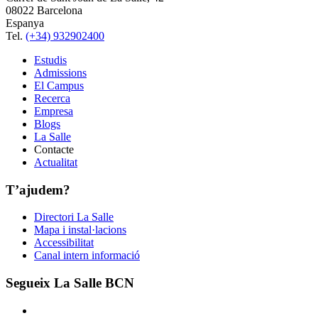
08022 Barcelona
Espanya
Tel.
(+34) 932902400
Estudis
Admissions
El Campus
Recerca
Empresa
Blogs
La Salle
Contacte
Actualitat
T’ajudem?
Directori La Salle
Mapa i instal·lacions
Accessibilitat
Canal intern informació
Segueix La Salle BCN