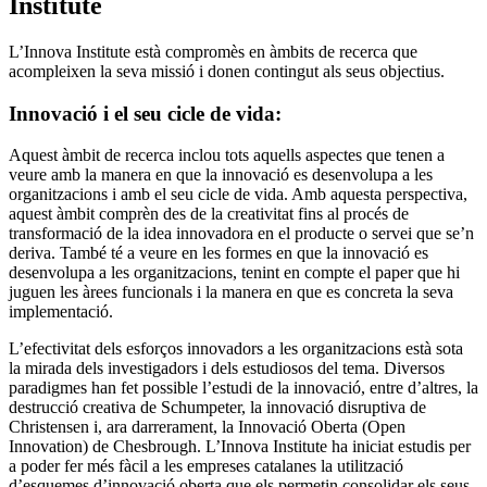
Institute
L’Innova Institute està compromès en àmbits de recerca que
acompleixen la seva missió i donen contingut als seus objectius.
Innovació i el seu cicle de vida:
Aquest àmbit de recerca inclou tots aquells aspectes que tenen a
veure amb la manera en que la innovació es desenvolupa a les
organitzacions i amb el seu cicle de vida. Amb aquesta perspectiva,
aquest àmbit comprèn des de la creativitat fins al procés de
transformació de la idea innovadora en el producte o servei que se’n
deriva. També té a veure en les formes en que la innovació es
desenvolupa a les organitzacions, tenint en compte el paper que hi
juguen les àrees funcionals i la manera en que es concreta la seva
implementació.
L’efectivitat dels esforços innovadors a les organitzacions està sota
la mirada dels investigadors i dels estudiosos del tema. Diversos
paradigmes han fet possible l’estudi de la innovació, entre d’altres, la
destrucció creativa de Schumpeter, la innovació disruptiva de
Christensen i, ara darrerament, la Innovació Oberta (Open
Innovation) de Chesbrough. L’Innova Institute ha iniciat estudis per
a poder fer més fàcil a les empreses catalanes la utilització
d’esquemes d’innovació oberta que els permetin consolidar els seus