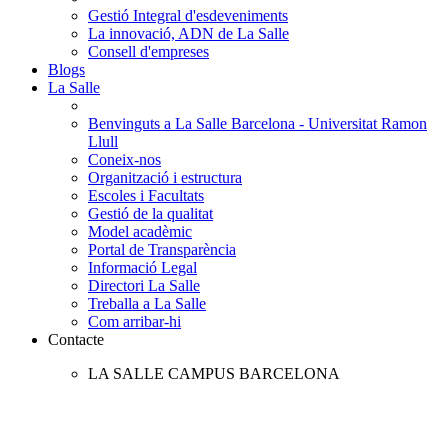
Gestió Integral d'esdeveniments
La innovació, ADN de La Salle
Consell d'empreses
Blogs
La Salle
Benvinguts a La Salle Barcelona - Universitat Ramon
Llull
Coneix-nos
Organització i estructura
Escoles i Facultats
Gestió de la qualitat
Model acadèmic
Portal de Transparència
Informació Legal
Directori La Salle
Treballa a La Salle
Com arribar-hi
Contacte
LA SALLE CAMPUS BARCELONA