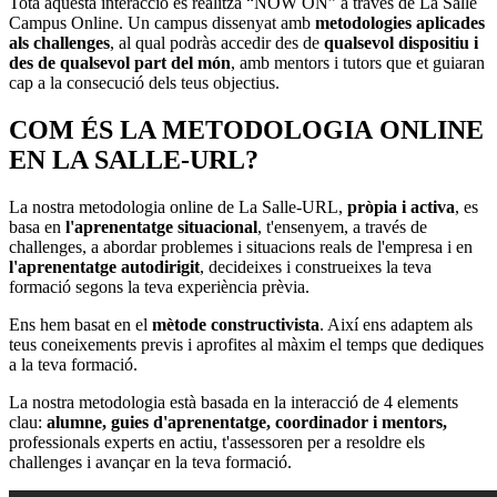
Tota aquesta interacció es realitza “NOW ON” a través de La Salle
Campus Online. Un campus dissenyat amb
metodologies aplicades
als challenges
, al qual podràs accedir des de
qualsevol dispositiu i
des de qualsevol part del món
, amb mentors i tutors que et guiaran
cap a la consecució dels teus objectius.
COM ÉS LA METODOLOGIA ONLINE
EN LA SALLE-URL?
La nostra metodologia online de La Salle-URL,
pròpia i activa
, es
basa en
l'aprenentatge situacional
, t'ensenyem, a través de
challenges, a abordar problemes i situacions reals de l'empresa i en
l'aprenentatge autodirigit
, decideixes i construeixes la teva
formació segons la teva experiència prèvia.
Ens hem basat en el
mètode constructivista
. Així ens adaptem als
teus coneixements previs i aprofites al màxim el temps que dediques
a la teva formació.
La nostra metodologia està basada en la interacció de 4 elements
clau:
alumne,
guies d'aprenentatge, coordinador i mentors,
professionals experts en actiu, t'assessoren per a resoldre els
challenges i avançar en la teva formació.