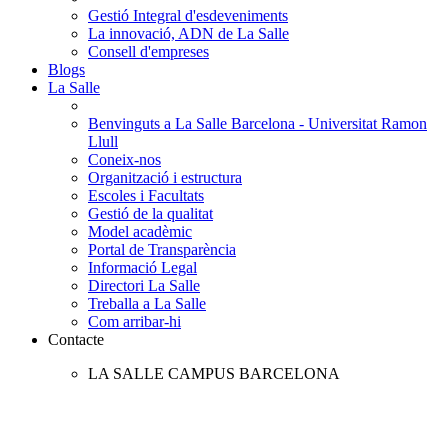
Gestió Integral d'esdeveniments
La innovació, ADN de La Salle
Consell d'empreses
Blogs
La Salle
Benvinguts a La Salle Barcelona - Universitat Ramon
Llull
Coneix-nos
Organització i estructura
Escoles i Facultats
Gestió de la qualitat
Model acadèmic
Portal de Transparència
Informació Legal
Directori La Salle
Treballa a La Salle
Com arribar-hi
Contacte
LA SALLE CAMPUS BARCELONA