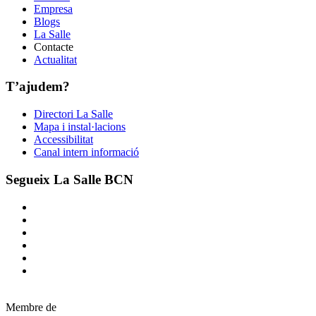
Empresa
Blogs
La Salle
Contacte
Actualitat
T’ajudem?
Directori La Salle
Mapa i instal·lacions
Accessibilitat
Canal intern informació
Segueix La Salle BCN
Membre de