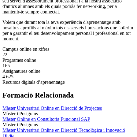
seu servei d'assessorament professional i a la nostra associació
d'antics alumnes amb els quals podràs fer networking, per a
mantenir-te sempre connectat.
Volem que durant tota la teva experiència d'aprenentatge amb
nosaltres aprofitis al màxim tots els serveis i prestacions que t'oferim
per a garantir el teu desenvolupament personal i professional en tot
moment.
Campus online en xifres
22
Programes online
165
Assignatures online
4.625
Recursos digitals d’aprenentatge
Formació Relacionada
Màster Universitari Online en Direcció de Projectes
Màster i Postgraus
Màster Online en Consultoria Funcional SAP
Màster i Postgraus
Màster Universitari Online en Direcció Tecnològica i Innovació
Digital