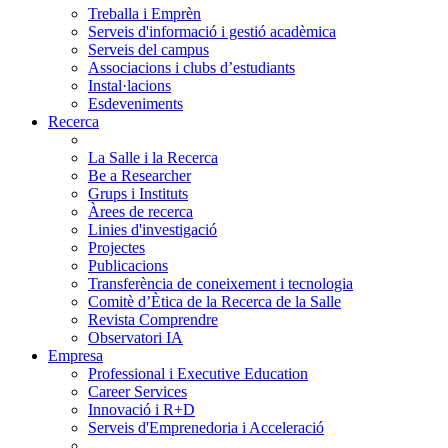
Treballa i Emprèn
Serveis d'informació i gestió acadèmica
Serveis del campus
Associacions i clubs d’estudiants
Instal·lacions
Esdeveniments
Recerca
La Salle i la Recerca
Be a Researcher
Grups i Instituts
Àrees de recerca
Linies d'investigació
Projectes
Publicacions
Transferència de coneixement i tecnologia
Comitè d’Ètica de la Recerca de la Salle
Revista Comprendre
Observatori IA
Empresa
Professional i Executive Education
Career Services
Innovació i R+D
Serveis d'Emprenedoria i Acceleració