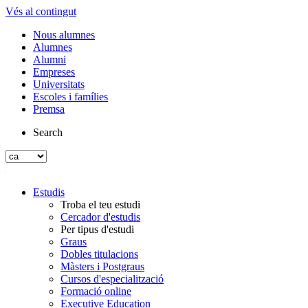
Vés al contingut
Nous alumnes
Alumnes
Alumni
Empreses
Universitats
Escoles i famílies
Premsa
Search
Estudis
Troba el teu estudi
Cercador d'estudis
Per tipus d'estudi
Graus
Dobles titulacions
Màsters i Postgraus
Cursos d'especialització
Formació online
Executive Education