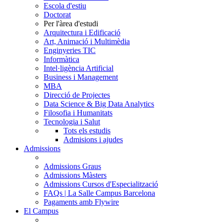
Escola d'estiu
Doctorat
Per l'àrea d'estudi
Arquitectura i Edificació
Art, Animació i Multimèdia
Enginyeries TIC
Informàtica
Intel·ligència Artificial
Business i Management
MBA
Direcció de Projectes
Data Science & Big Data Analytics
Filosofia i Humanitats
Tecnologia i Salut
Tots els estudis
Admisions i ajudes
Admissions
Admissions Graus
Admissions Màsters
Admissions Cursos d'Especialització
FAQs | La Salle Campus Barcelona
Pagaments amb Flywire
El Campus