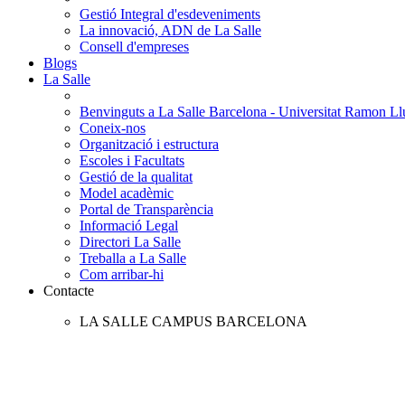
Gestió Integral d'esdeveniments
La innovació, ADN de La Salle
Consell d'empreses
Blogs
La Salle
Benvinguts a La Salle Barcelona - Universitat Ramon Llu
Coneix-nos
Organització i estructura
Escoles i Facultats
Gestió de la qualitat
Model acadèmic
Portal de Transparència
Informació Legal
Directori La Salle
Treballa a La Salle
Com arribar-hi
Contacte
LA SALLE CAMPUS BARCELONA