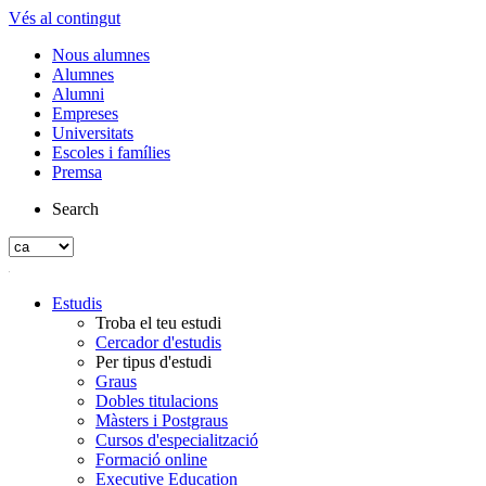
Vés al contingut
Nous alumnes
Alumnes
Alumni
Empreses
Universitats
Escoles i famílies
Premsa
Search
Estudis
Troba el teu estudi
Cercador d'estudis
Per tipus d'estudi
Graus
Dobles titulacions
Màsters i Postgraus
Cursos d'especialització
Formació online
Executive Education