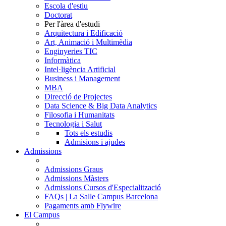
Escola d'estiu
Doctorat
Per l'àrea d'estudi
Arquitectura i Edificació
Art, Animació i Multimèdia
Enginyeries TIC
Informàtica
Intel·ligència Artificial
Business i Management
MBA
Direcció de Projectes
Data Science & Big Data Analytics
Filosofia i Humanitats
Tecnologia i Salut
Tots els estudis
Admisions i ajudes
Admissions
Admissions Graus
Admissions Màsters
Admissions Cursos d'Especialització
FAQs | La Salle Campus Barcelona
Pagaments amb Flywire
El Campus