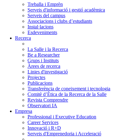
Treballa i Emprèn
Serveis d'informació i gestió acadèmica
Serveis del campus
Associacions i clubs d’estudiants
Instal·lacions
Esdeveniments
Recerca
La Salle i la Recerca
Be a Researcher
Grups i Instituts
Àrees de recerca
Linies d'investigació
Projectes
Publicacions
Transferència de coneixement i tecnologia
Comitè d’Ètica de la Recerca de la Salle
Revista Comprendre
Observatori IA
Empresa
Professional i Executive Education
Career Services
Innovació i R+D
Serveis d'Emprenedoria i Acceleració