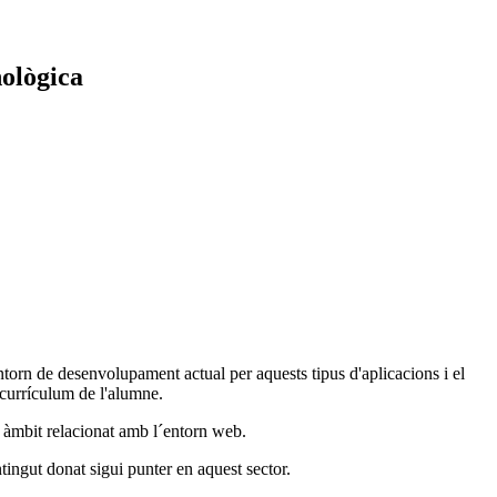
nològica
torn de desenvolupament actual per aquests tipus d'aplicacions i el
 currículum de l'alumne.
l àmbit relacionat amb l´entorn web.
ingut donat sigui punter en aquest sector.