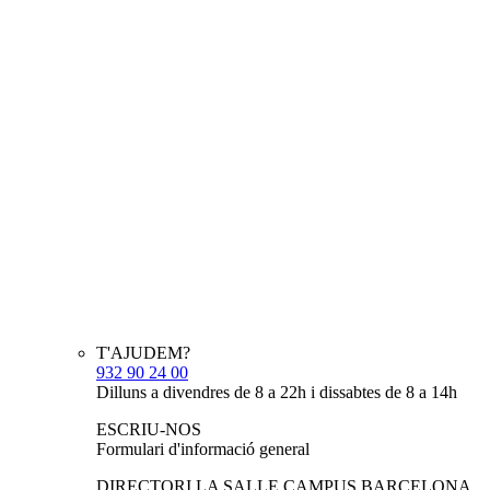
T'AJUDEM?
932 90 24 00
Dilluns a divendres de 8 a 22h i dissabtes de 8 a 14h
ESCRIU-NOS
Formulari d'informació general
DIRECTORI LA SALLE CAMPUS BARCELONA