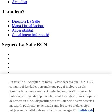
Actualitat
T’ajudem?
Directori La Salle
Mapa i instal·lacions
Accessibilitat
Canal intern informació
Segueix La Salle BCN
En fer clic a “Acceptar-les totes”, vostè accepta que FUNITEC
comuniqui les dades personals que pugui incloure en els
Membre de
formularis d'aquesta web a Google, Inc segons s'informa en la
Política de Privacitat i permet la instal·lació de cookies pròpies i
de tercers en el seu dispositiu per a millorar els nostres serveis i
mostrar-li publicitat relacionada amb les seves preferències
Acreditacions
mitjançant l'anàlisi dels seus hàbits de navegació.
Política de