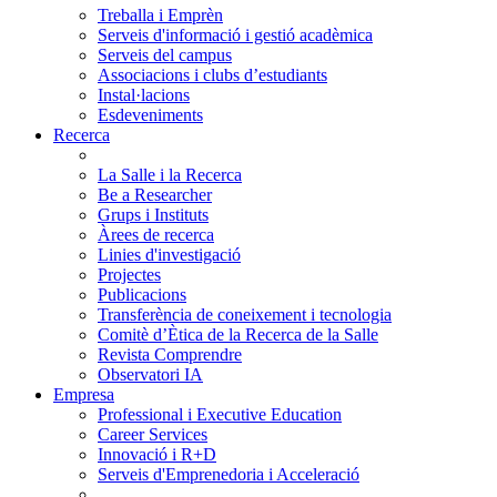
Treballa i Emprèn
Serveis d'informació i gestió acadèmica
Serveis del campus
Associacions i clubs d’estudiants
Instal·lacions
Esdeveniments
Recerca
La Salle i la Recerca
Be a Researcher
Grups i Instituts
Àrees de recerca
Linies d'investigació
Projectes
Publicacions
Transferència de coneixement i tecnologia
Comitè d’Ètica de la Recerca de la Salle
Revista Comprendre
Observatori IA
Empresa
Professional i Executive Education
Career Services
Innovació i R+D
Serveis d'Emprenedoria i Acceleració