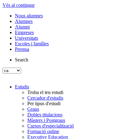
Vés al contingut
Nous alumnes
Alumnes
Alumni
Empreses
Universitats
Escoles i famílies
Premsa
Search
Estudis
Troba el teu estudi
Cercador d'estudis
Per tipus d'estudi
Graus
Dobles titulacions
Màsters i Postgraus
Cursos d'especialització
Formació online
Executive Education