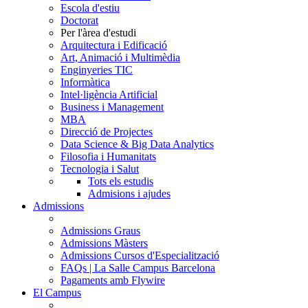
Escola d'estiu
Doctorat
Per l'àrea d'estudi
Arquitectura i Edificació
Art, Animació i Multimèdia
Enginyeries TIC
Informàtica
Intel·ligència Artificial
Business i Management
MBA
Direcció de Projectes
Data Science & Big Data Analytics
Filosofia i Humanitats
Tecnologia i Salut
Tots els estudis
Admisions i ajudes
Admissions
Admissions Graus
Admissions Màsters
Admissions Cursos d'Especialització
FAQs | La Salle Campus Barcelona
Pagaments amb Flywire
El Campus