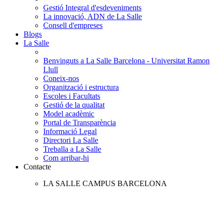
Gestió Integral d'esdeveniments
La innovació, ADN de La Salle
Consell d'empreses
Blogs
La Salle
Benvinguts a La Salle Barcelona - Universitat Ramon
Llull
Coneix-nos
Organització i estructura
Escoles i Facultats
Gestió de la qualitat
Model acadèmic
Portal de Transparència
Informació Legal
Directori La Salle
Treballa a La Salle
Com arribar-hi
Contacte
LA SALLE CAMPUS BARCELONA