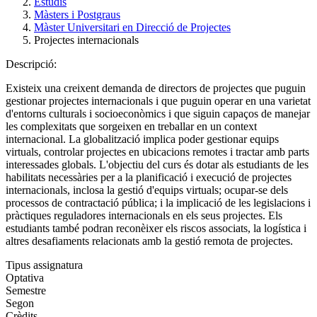
Estudis
Màsters i Postgraus
Màster Universitari en Direcció de Projectes
Projectes internacionals
Descripció:
Existeix una creixent demanda de directors de projectes que puguin
gestionar projectes internacionals i que puguin operar en una varietat
d'entorns culturals i socioeconòmics i que siguin capaços de manejar
les complexitats que sorgeixen en treballar en un context
internacional. La globalització implica poder gestionar equips
virtuals, controlar projectes en ubicacions remotes i tractar amb parts
interessades globals. L'objectiu del curs és dotar als estudiants de les
habilitats necessàries per a la planificació i execució de projectes
internacionals, inclosa la gestió d'equips virtuals; ocupar-se dels
processos de contractació pública; i la implicació de les legislacions i
pràctiques reguladores internacionals en els seus projectes. Els
estudiants també podran reconèixer els riscos associats, la logística i
altres desafiaments relacionats amb la gestió remota de projectes.
Tipus assignatura
Optativa
Semestre
Segon
Crèdits