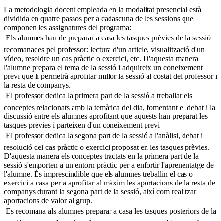
La metodologia docent empleada en la modalitat presencial està
dividida en quatre passos per a cadascuna de les sessions que
componen les assignatures del programa:
 Els alumnes han de preparar a casa les tasques prèvies de la sessió
recomanades pel professor: lectura d'un article, visualització d'un
vídeo, resoldre un cas pràctic o exercici, etc. D'aquesta manera
l'alumne prepara el tema de la sessió i adquireix un coneixement
previ que li permetrà aprofitar millor la sessió al costat del professor i
la resta de companys.
 El professor dedica la primera part de la sessió a treballar els
conceptes relacionats amb la temàtica del dia, fomentant el debat i la
discussió entre els alumnes aprofitant que aquests han preparat les
tasques prèvies i parteixen d'un coneixement previ
 El professor dedica la segona part de la sessió a l'anàlisi, debat i
resolució del cas pràctic o exercici proposat en les tasques prèvies.
D'aquesta manera els conceptes tractats en la primera part de la
sessió s'emporten a un entorn pràctic per a enfortir l'aprenentatge de
l'alumne. És imprescindible que els alumnes treballin el cas o
exercici a casa per a aprofitar al màxim les aportacions de la resta de
companys durant la segona part de la sessió, així com realitzar
aportacions de valor al grup.
 Es recomana als alumnes preparar a casa les tasques posteriors de la