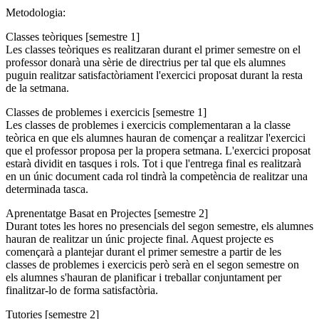
Metodologia:
Classes teòriques [semestre 1]
Les classes teòriques es realitzaran durant el primer semestre on el
professor donarà una sèrie de directrius per tal que els alumnes
puguin realitzar satisfactòriament l'exercici proposat durant la resta
de la setmana.
Classes de problemes i exercicis [semestre 1]
Les classes de problemes i exercicis complementaran a la classe
teòrica en que els alumnes hauran de començar a realitzar l'exercici
que el professor proposa per la propera setmana. L'exercici proposat
estarà dividit en tasques i rols. Tot i que l'entrega final es realitzarà
en un únic document cada rol tindrà la competència de realitzar una
determinada tasca.
Aprenentatge Basat en Projectes [semestre 2]
Durant totes les hores no presencials del segon semestre, els alumnes
hauran de realitzar un únic projecte final. Aquest projecte es
començarà a plantejar durant el primer semestre a partir de les
classes de problemes i exercicis però serà en el segon semestre on
els alumnes s'hauran de planificar i treballar conjuntament per
finalitzar-lo de forma satisfactòria.
Tutories [semestre 2]