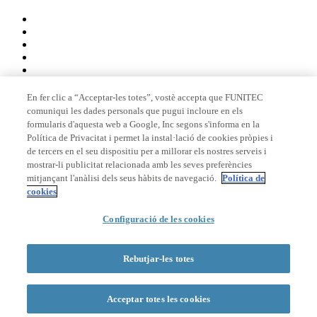
En fer clic a “Acceptar-les totes”, vostè accepta que FUNITEC
comuniqui les dades personals que pugui incloure en els
Membre de
formularis d'aquesta web a Google, Inc segons s'informa en la
Política de Privacitat i permet la instal·lació de cookies pròpies i
de tercers en el seu dispositiu per a millorar els nostres serveis i
mostrar-li publicitat relacionada amb les seves preferències
Acreditacions
mitjançant l'anàlisi dels seus hàbits de navegació.
Política de
cookies
© 2026 La Salle Campus Barcelona - URL |
Avís legal
|
Política de
Configuració de les cookies
privacitat
|
Política de cookies
Formulari de cerca
Rebutjar-les totes
Acceptar totes les cookies