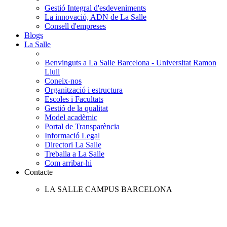
Gestió Integral d'esdeveniments
La innovació, ADN de La Salle
Consell d'empreses
Blogs
La Salle
Benvinguts a La Salle Barcelona - Universitat Ramon
Llull
Coneix-nos
Organització i estructura
Escoles i Facultats
Gestió de la qualitat
Model acadèmic
Portal de Transparència
Informació Legal
Directori La Salle
Treballa a La Salle
Com arribar-hi
Contacte
LA SALLE CAMPUS BARCELONA