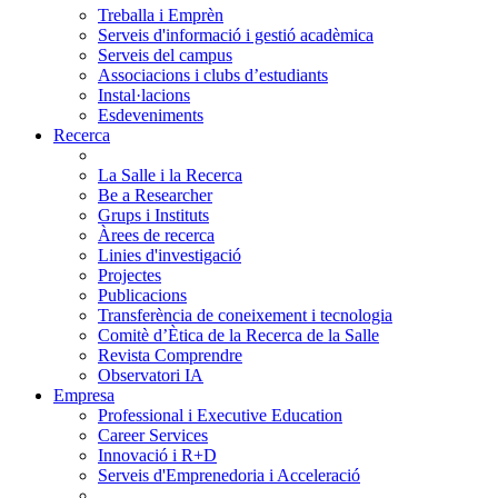
Treballa i Emprèn
Serveis d'informació i gestió acadèmica
Serveis del campus
Associacions i clubs d’estudiants
Instal·lacions
Esdeveniments
Recerca
La Salle i la Recerca
Be a Researcher
Grups i Instituts
Àrees de recerca
Linies d'investigació
Projectes
Publicacions
Transferència de coneixement i tecnologia
Comitè d’Ètica de la Recerca de la Salle
Revista Comprendre
Observatori IA
Empresa
Professional i Executive Education
Career Services
Innovació i R+D
Serveis d'Emprenedoria i Acceleració