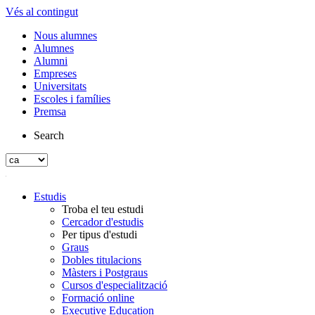
Vés al contingut
Nous alumnes
Alumnes
Alumni
Empreses
Universitats
Escoles i famílies
Premsa
Search
Estudis
Troba el teu estudi
Cercador d'estudis
Per tipus d'estudi
Graus
Dobles titulacions
Màsters i Postgraus
Cursos d'especialització
Formació online
Executive Education