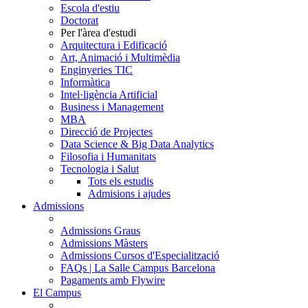
Escola d'estiu
Doctorat
Per l'àrea d'estudi
Arquitectura i Edificació
Art, Animació i Multimèdia
Enginyeries TIC
Informàtica
Intel·ligència Artificial
Business i Management
MBA
Direcció de Projectes
Data Science & Big Data Analytics
Filosofia i Humanitats
Tecnologia i Salut
Tots els estudis
Admisions i ajudes
Admissions
Admissions Graus
Admissions Màsters
Admissions Cursos d'Especialització
FAQs | La Salle Campus Barcelona
Pagaments amb Flywire
El Campus