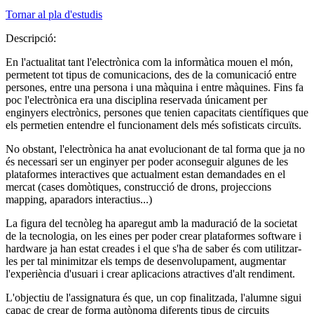
Tornar al pla d'estudis
Descripció:
En l'actualitat tant l'electrònica com la informàtica mouen el món,
permetent tot tipus de comunicacions, des de la comunicació entre
persones, entre una persona i una màquina i entre màquines. Fins fa
poc l'electrònica era una disciplina reservada únicament per
enginyers electrònics, persones que tenien capacitats científiques que
els permetien entendre el funcionament dels més sofisticats circuïts.
No obstant, l'electrònica ha anat evolucionant de tal forma que ja no
és necessari ser un enginyer per poder aconseguir algunes de les
plataformes interactives que actualment estan demandades en el
mercat (cases domòtiques, construcció de drons, projeccions
mapping, aparadors interactius...)
La figura del tecnòleg ha aparegut amb la maduració de la societat
de la tecnologia, on les eines per poder crear plataformes software i
hardware ja han estat creades i el que s'ha de saber és com utilitzar-
les per tal minimitzar els temps de desenvolupament, augmentar
l'experiència d'usuari i crear aplicacions atractives d'alt rendiment.
L'objectiu de l'assignatura és que, un cop finalitzada, l'alumne sigui
capaç de crear de forma autònoma diferents tipus de circuits