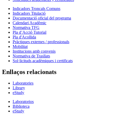
Indicadors Troncals Comuns
Indicadors Titulació
Documentació oficial del programa
Calendari Acadèmic
Normativa TFG
Pla d’Acció Tutorial
Pla d'Acollida
Pràctiques externes / professionals
Mobilitat
Institucions amb convenis
Normativa de Trasllats
Sol·licituds acadèmiques i certificats
Enllaços relacionats
Laboratories
Library
eStudy
Laboratorios
Biblioteca
eStudy