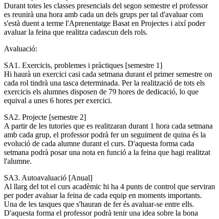
Durant totes les classes presencials del segon semestre el professor
es reunirà una hora amb cada un dels grups per tal d'avaluar com
s'està duent a terme l'Aprenentatge Basat en Projectes i així poder
avaluar la feina que realitza cadascun dels rols.
Avaluació:
SA1. Exercicis, problemes i pràctiques [semestre 1]
Hi haurà un exercici casi cada setmana durant el primer semestre on
cada rol tindrà una tasca determinada. Per la realització de tots els
exercicis els alumnes disposen de 79 hores de dedicació, lo que
equival a unes 6 hores per exercici.
SA2. Projecte [semestre 2]
A partir de les tutories que es realitzaran durant 1 hora cada setmana
amb cada grup, el professor podrà fer un seguiment de quina és la
evolució de cada alumne durant el curs. D'aquesta forma cada
setmana podrà posar una nota en funció a la feina que hagi realitzat
l'alumne.
SA3. Autoavaluació [Anual]
Al llarg del tot el curs acadèmic hi ha 4 punts de control que serviran
per poder avaluar la feina de cada equip en moments importants.
Una de les tasques que s'hauran de fer és avaluar-se entre ells.
D'aquesta forma el professor podrà tenir una idea sobre la bona