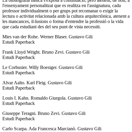
La bibliografia bàsica s'exposa a continuació, però atenent, de nou, a
l'ensenyament personalitzat que es realitza en l'assignatura, cada
professor individualment o per grups pot recomanar o exigir la
lectura o activitat relacionada amb la cultura arquitectònica, atenent a
les mancances, il-lusions o forma d'entendre la professió o la vida
que cada estudiant des del seu punt de vista necessiti.
Mies van der Rohe. Werner Blaser. Gustavo Gili
Estudi Paperback
Frank Lloyd Wright. Bruno Zevi. Gustavo Gili
Estudi Paperback
Le Corbusier. Willy Boesiger. Gustavo Gili
Estudi Paperback
Alvar Aalto. Karl Fleig. Gustavo Gili
Estudi Paperback
Louis I. Kahn. Romaldo Giurgola. Gustavo Gili
Estudi Paperback
Giuseppe Teragni. Bruno Zevi. Gustavo Gili
Estudi Paperback
Carlo Scarpa. Ada Francesca Marcianò. Gustavo Gili