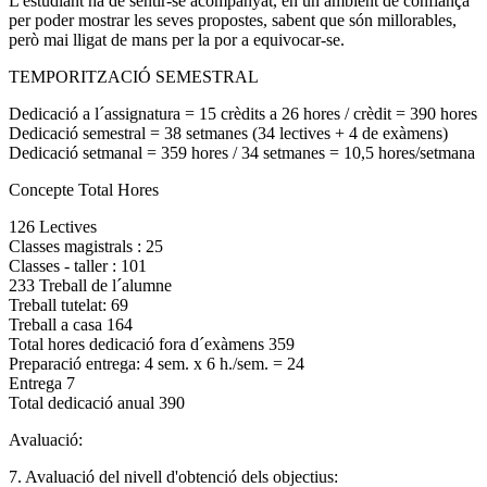
L'estudiant ha de sentir-se acompanyat, en un ambient de confiança
per poder mostrar les seves propostes, sabent que són millorables,
però mai lligat de mans per la por a equivocar-se.
TEMPORITZACIÓ SEMESTRAL
Dedicació a l´assignatura = 15 crèdits a 26 hores / crèdit = 390 hores
Dedicació semestral = 38 setmanes (34 lectives + 4 de exàmens)
Dedicació setmanal = 359 hores / 34 setmanes = 10,5 hores/setmana
Concepte Total Hores
126 Lectives
Classes magistrals : 25
Classes - taller : 101
233 Treball de l´alumne
Treball tutelat: 69
Treball a casa 164
Total hores dedicació fora d´exàmens 359
Preparació entrega: 4 sem. x 6 h./sem. = 24
Entrega 7
Total dedicació anual 390
Avaluació:
7. Avaluació del nivell d'obtenció dels objectius: