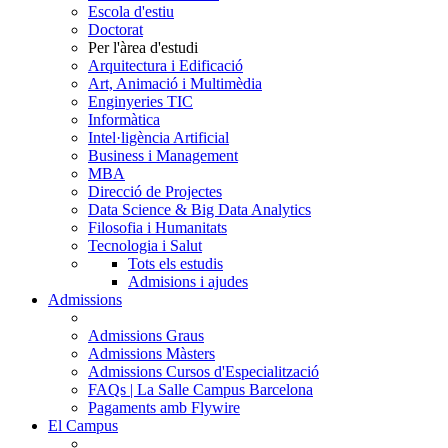
Escola d'estiu
Doctorat
Per l'àrea d'estudi
Arquitectura i Edificació
Art, Animació i Multimèdia
Enginyeries TIC
Informàtica
Intel·ligència Artificial
Business i Management
MBA
Direcció de Projectes
Data Science & Big Data Analytics
Filosofia i Humanitats
Tecnologia i Salut
Tots els estudis
Admisions i ajudes
Admissions
Admissions Graus
Admissions Màsters
Admissions Cursos d'Especialització
FAQs | La Salle Campus Barcelona
Pagaments amb Flywire
El Campus