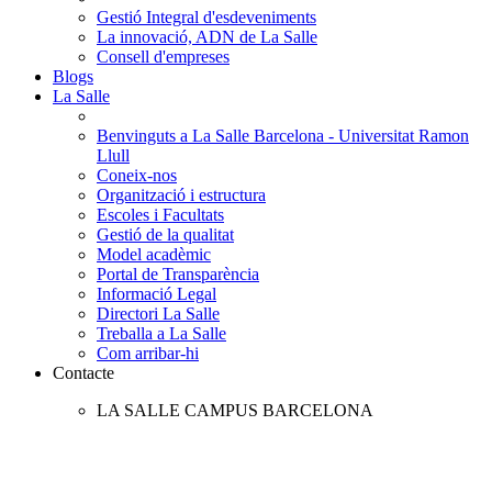
Gestió Integral d'esdeveniments
La innovació, ADN de La Salle
Consell d'empreses
Blogs
La Salle
Benvinguts a La Salle Barcelona - Universitat Ramon
Llull
Coneix-nos
Organització i estructura
Escoles i Facultats
Gestió de la qualitat
Model acadèmic
Portal de Transparència
Informació Legal
Directori La Salle
Treballa a La Salle
Com arribar-hi
Contacte
LA SALLE CAMPUS BARCELONA