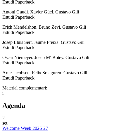
Estudi Paperback
Antoni Gaudí. Xavier Güel. Gustavo Gili
Estudi Paperback
Erich Mendelshon. Bruno Zevi. Gustavo Gili
Estudi Paperback
Josep Lluis Sert. Jaume Freixa. Gustavo Gili
Estudi Paperback
Oscar Niemeyer. Josep Mª Botey. Gustavo Gili
Estudi Paperback
Arne Jacobsen. Felix Solaguren. Gustavo Gili
Estudi Paperback
Material complementari:
i
Agenda
2
set
Welcome Week 2026-27