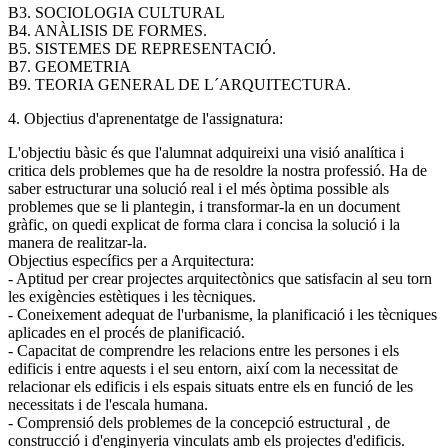
B3. SOCIOLOGIA CULTURAL
B4. ANÀLISIS DE FORMES.
B5. SISTEMES DE REPRESENTACIÓ.
B7. GEOMETRIA
B9. TEORIA GENERAL DE L´ARQUITECTURA.
4. Objectius d'aprenentatge de l'assignatura:
L'objectiu bàsic és que l'alumnat adquireixi una visió analítica i
critica dels problemes que ha de resoldre la nostra professió. Ha de
saber estructurar una solució real i el més òptima possible als
problemes que se li plantegin, i transformar-la en un document
gràfic, on quedi explicat de forma clara i concisa la solució i la
manera de realitzar-la.
Objectius específics per a Arquitectura:
- Aptitud per crear projectes arquitectònics que satisfacin al seu torn
les exigències estètiques i les tècniques.
- Coneixement adequat de l'urbanisme, la planificació i les tècniques
aplicades en el procés de planificació.
- Capacitat de comprendre les relacions entre les persones i els
edificis i entre aquests i el seu entorn, així com la necessitat de
relacionar els edificis i els espais situats entre els en funció de les
necessitats i de l'escala humana.
- Comprensió dels problemes de la concepció estructural , de
construcció i d'enginyeria vinculats amb els projectes d'edificis.