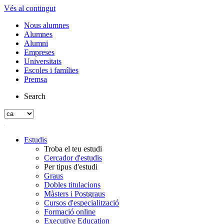
Vés al contingut
Nous alumnes
Alumnes
Alumni
Empreses
Universitats
Escoles i famílies
Premsa
Search
Estudis
Troba el teu estudi
Cercador d'estudis
Per tipus d'estudi
Graus
Dobles titulacions
Màsters i Postgraus
Cursos d'especialització
Formació online
Executive Education