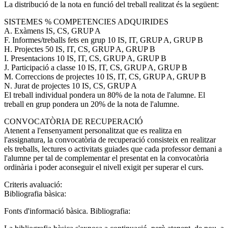
La distribució de la nota en funció del treball realitzat és la següent:
SISTEMES % COMPETENCIES ADQUIRIDES
A. Exàmens IS, CS, GRUP A
F. Informes/treballs fets en grup 10 IS, IT, GRUP A, GRUP B
H. Projectes 50 IS, IT, CS, GRUP A, GRUP B
I. Presentacions 10 IS, IT, CS, GRUP A, GRUP B
J. Participació a classe 10 IS, IT, CS, GRUP A, GRUP B
M. Correccions de projectes 10 IS, IT, CS, GRUP A, GRUP B
N. Jurat de projectes 10 IS, CS, GRUP A
El treball individual pondera un 80% de la nota de l'alumne. El
treball en grup pondera un 20% de la nota de l'alumne.
CONVOCATÒRIA DE RECUPERACIÓ
Atenent a l'ensenyament personalitzat que es realitza en
l'assignatura, la convocatòria de recuperació consisteix en realitzar
els treballs, lectures o activitats guiades que cada professor demani a
l'alumne per tal de complementar el presentat en la convocatòria
ordinària i poder aconseguir el nivell exigit per superar el curs.
Criteris avaluació:
Bibliografia bàsica:
Fonts d'informació bàsica. Bibliografia: