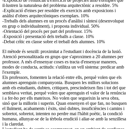
-Exposició de l'enunciat d'exercicis de projectes amb exemples que
il-lustren la naturalesa del problema arquitectònic a resoldre. 5%
-Explicació d'eines per resoldre els exercicis amb exposicions i
anàlisi d'obres arquitectòniques exemplars. 10%
-Treballs dels alumnes en un procés d'anàlisi i síntesi (desenvolupat
en grup o individualment), i proposta individual. 50%
-Orientació del procés per part del professor. 15%
-Exposició i presentació dels treballs a classe. 10%
-Debat crític en classe sobre el treball dels alumnes. 10%
El mètode és senzill: proximitat a l'estudiant i docència de la lusió.
Atenció personalitzada en grups que s'aproximen a 20 alumnes per
professor. A més d'ensenyar coses es tracta d'ensenyar maneres,
modes de conducta, actituds: s'utilitza un vell sistema: predicar amb
l'exemple.
Els professors, fomenten la relació entre ells, perquè volen que els
alumnes aprenguin companyonia. Busquen les millors solucions
amb els estudiants, dubten, critiquen, prescindeixen fins i tot del que
semblava veritat, perquè volen que aprenguin el valor de la renúncia
i a fer-ho per ells mateixos. No volen que segueixin la seva obra,
sinó que la millorin i superin. Quan ensenyen el que fan, no busquen
el lluïment, acabaments i èxits, sinó dubtes, insuficiències i camins i
sobretot, sobretot, intenten no perdre mai l'hàbit poètic, la condició
humana, allunyar-se de la tèrbola erudició i aliar-se amb la senzillesa
i la claredat.