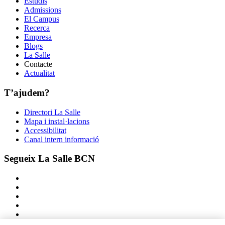
Estudis
Admissions
El Campus
Recerca
Empresa
Blogs
La Salle
Contacte
Actualitat
T’ajudem?
Directori La Salle
Mapa i instal·lacions
Accessibilitat
Canal intern informació
Segueix La Salle BCN