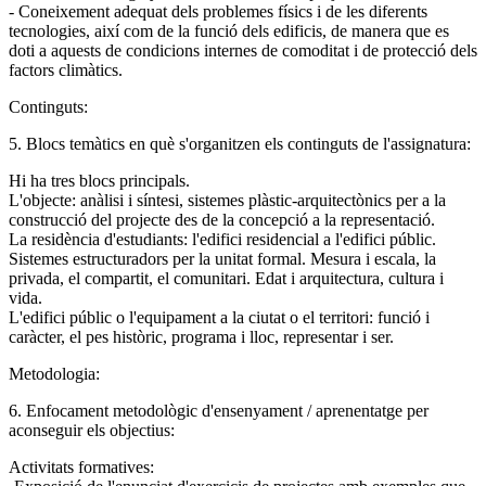
- Coneixement adequat dels problemes físics i de les diferents
tecnologies, així com de la funció dels edificis, de manera que es
doti a aquests de condicions internes de comoditat i de protecció dels
factors climàtics.
Continguts:
5. Blocs temàtics en què s'organitzen els continguts de l'assignatura:
Hi ha tres blocs principals.
L'objecte: anàlisi i síntesi, sistemes plàstic-arquitectònics per a la
construcció del projecte des de la concepció a la representació.
La residència d'estudiants: l'edifici residencial a l'edifici públic.
Sistemes estructuradors per la unitat formal. Mesura i escala, la
privada, el compartit, el comunitari. Edat i arquitectura, cultura i
vida.
L'edifici públic o l'equipament a la ciutat o el territori: funció i
caràcter, el pes històric, programa i lloc, representar i ser.
Metodologia:
6. Enfocament metodològic d'ensenyament / aprenentatge per
aconseguir els objectius:
Activitats formatives: