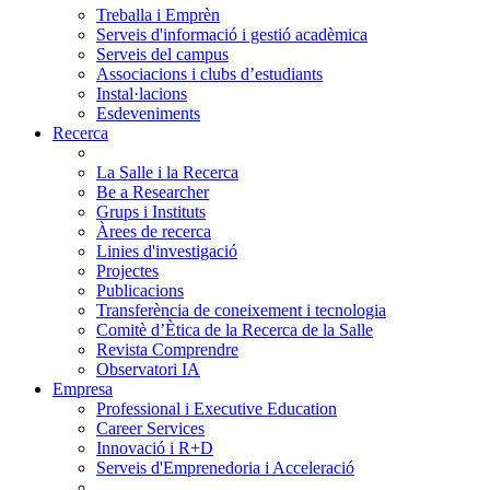
Treballa i Emprèn
Serveis d'informació i gestió acadèmica
Serveis del campus
Associacions i clubs d’estudiants
Instal·lacions
Esdeveniments
Recerca
La Salle i la Recerca
Be a Researcher
Grups i Instituts
Àrees de recerca
Linies d'investigació
Projectes
Publicacions
Transferència de coneixement i tecnologia
Comitè d’Ètica de la Recerca de la Salle
Revista Comprendre
Observatori IA
Empresa
Professional i Executive Education
Career Services
Innovació i R+D
Serveis d'Emprenedoria i Acceleració