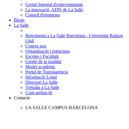
Gestió Integral d'esdeveniments
La innovació, ADN de La Salle
Consell d'empreses
Blogs
La Salle
Benvinguts a La Salle Barcelona - Universitat Ramon
Llull
Coneix-nos
Organització i estructura
Escoles i Facultats
Gestió de la qualitat
Model acadèmic
Portal de Transparència
Informació Legal
Directori La Salle
Treballa a La Salle
Com arribar-hi
Contacte
LA SALLE CAMPUS BARCELONA