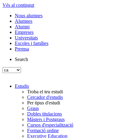
Vés al contingut
Nous alumnes
Alumnes
Alumni
Empreses
Universitats
Escoles i famílies
Premsa
Search
Estudis
Troba el teu estudi
Cercador d'estudis
Per tipus d'estudi
Graus
Dobles titulacions
Màsters i Postgraus
Cursos d'especialització
Formació online
Executive Education