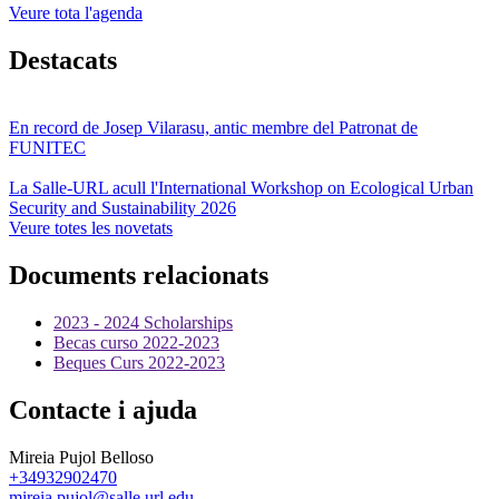
Veure tota l'agenda
Destacats
En record de Josep Vilarasu, antic membre del Patronat de
FUNITEC
La Salle-URL acull l'International Workshop on Ecological Urban
Security and Sustainability 2026
Veure totes les novetats
Documents relacionats
2023 - 2024 Scholarships
Becas curso 2022-2023
Beques Curs 2022-2023
Contacte i ajuda
Mireia Pujol Belloso
+34932902470
mireia.pujol@salle.url.edu