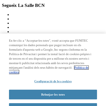
Segueix La Salle BCN
En fer clic a “Acceptar-les totes”, vostè accepta que FUNITEC
comuniqui les dades personals que pugui incloure en els
Membre de
formularis d'aquesta web a Google, Inc segons s'informa en la
Política de Privacitat i permet la instal·lació de cookies pròpies i
de tercers en el seu dispositiu per a millorar els nostres serveis i
mostrar-li publicitat relacionada amb les seves preferències
Acreditacions
mitjançant l'anàlisi dels seus hàbits de navegació.
Política de
cookies
Configuració de les cookies
© 2026 La Salle Campus Barcelona - URL |
Avís legal
|
Política de
privacitat
|
Política de cookies
Rebutjar-les totes
Formulari de cerca