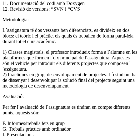
11. Documentació del codi amb Doxygen
12. Revisió de versions: *SVN i *CVS
Metodologia:
L´assignatura té dos vessants ben diferenciats, es divideix en dos
blocs: el teòric i el pràctic, els quals és treballen de forma paral-lela
durant tot el curs acadèmic.
1) Classes magistrals, el professor introdueix forma a l´alumne en les
plataformes que formen l´eix principal de l´assignatura. Aquestes
són el vehicle per introduir els diferents projectes que composen l
´assignatura.
2) Practiques en grup, desenvolupament de projectes. L´estudiant ha
de dissenyar i desenvolupar la solució final del projecte seguint una
metodologia de desenvolupament.
Avaluació:
Per fer l´avaluació de l´assignatura es tindran en compte diferents
punts, aquests són:
F. Informes/treballs fets en grup
G. Treballs pràctics amb ordinador
I. Presentacions