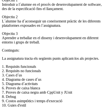
Objectiu 1
Introduir a l´alumne en el procés de desenvolupament de software,
des de la especificació fins el llançament.
Objectiu 2
L´alumne ha d´aconseguir un coneixement pràctic de les diferents
plataformes exposades en l´assignatura.
Objectiu 3
Aprendre a treballar en el disseny i desenvolupament en diferent
entorns i grups de treball.
Continguts:
La assignatura tracta els següents punts aplicant-los als projectes.
1. Requisits funcionals
2. Requisits no funcionals
3. Cases d´us
4. Diagrama de cases d´us
5. Diagrama d´activitats
6. Proves de caixa blanca
7. Proves de caixa negra amb CppUnit y JUnit
8. Debug
9. Costos asimptòtics i temps d'execució
10. Guies d'estil