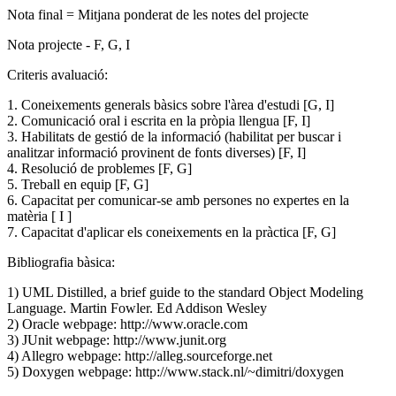
Nota final = Mitjana ponderat de les notes del projecte
Nota projecte - F, G, I
Criteris avaluació:
1. Coneixements generals bàsics sobre l'àrea d'estudi [G, I]
2. Comunicació oral i escrita en la pròpia llengua [F, I]
3. Habilitats de gestió de la informació (habilitat per buscar i
analitzar informació provinent de fonts diverses) [F, I]
4. Resolució de problemes [F, G]
5. Treball en equip [F, G]
6. Capacitat per comunicar-se amb persones no expertes en la
matèria [ I ]
7. Capacitat d'aplicar els coneixements en la pràctica [F, G]
Bibliografia bàsica:
1) UML Distilled, a brief guide to the standard Object Modeling
Language. Martin Fowler. Ed Addison Wesley
2) Oracle webpage: http://www.oracle.com
3) JUnit webpage: http://www.junit.org
4) Allegro webpage: http://alleg.sourceforge.net
5) Doxygen webpage: http://www.stack.nl/~dimitri/doxygen