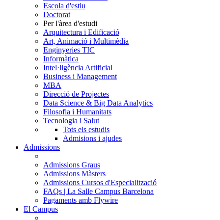
Escola d'estiu
Doctorat
Per l'àrea d'estudi
Arquitectura i Edificació
Art, Animació i Multimèdia
Enginyeries TIC
Informàtica
Intel·ligència Artificial
Business i Management
MBA
Direcció de Projectes
Data Science & Big Data Analytics
Filosofia i Humanitats
Tecnologia i Salut
Tots els estudis
Admisions i ajudes
Admissions
Admissions Graus
Admissions Màsters
Admissions Cursos d'Especialització
FAQs | La Salle Campus Barcelona
Pagaments amb Flywire
El Campus