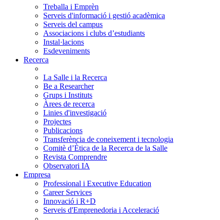
Treballa i Emprèn
Serveis d'informació i gestió acadèmica
Serveis del campus
Associacions i clubs d’estudiants
Instal·lacions
Esdeveniments
Recerca
La Salle i la Recerca
Be a Researcher
Grups i Instituts
Àrees de recerca
Linies d'investigació
Projectes
Publicacions
Transferència de coneixement i tecnologia
Comitè d’Ètica de la Recerca de la Salle
Revista Comprendre
Observatori IA
Empresa
Professional i Executive Education
Career Services
Innovació i R+D
Serveis d'Emprenedoria i Acceleració