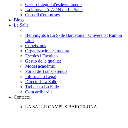
Gestió Integral d'esdeveniments
La innovació, ADN de La Salle
Consell d'empreses
Blogs
La Salle
Benvinguts a La Salle Barcelona - Universitat Ramon
Llull
Coneix-nos
Organització i estructura
Escoles i Facultats
Gestió de la qualitat
Model acadèmic
Portal de Transparència
Informació Legal
Directori La Salle
Treballa a La Salle
Com arribar-hi
Contacte
LA SALLE CAMPUS BARCELONA