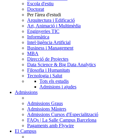
Escola d'estiu
Doctorat
Per l'àrea d'estudi
Arquitectura i Edificació
Art, Animació i Multimèdia
Enginyeries TIC
Informàtica
Intel·ligència Artificial
Business i Management
MBA
Direcció de Projectes
Data Science & Big Data Analytics
Filosofia i Humanitats
Tecnologia i Salut
Tots els estudis
Admisions i ajudes
Admissions
Admissions Graus
Admissions Màsters
Admissions Cursos d'Especialització
FAQs | La Salle Campus Barcelona
Pagaments amb Flywire
El Campus