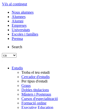
Vés al contingut
Nous alumnes
Alumnes
Alumni
Empreses
Universitats
Escoles i famílies
Premsa
Search
Estudis
Troba el teu estudi
Cercador d'estudis
Per tipus d'estudi
Graus
Dobles titulacions
Màsters i Postgraus
Cursos d'especialització
Formació online
Executive Education