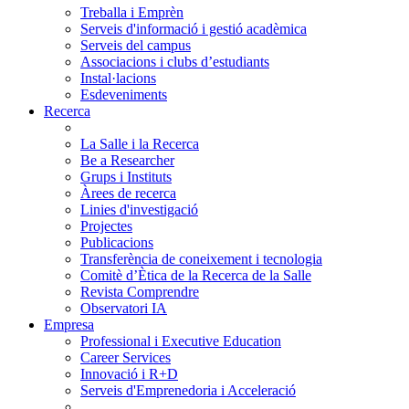
Treballa i Emprèn
Serveis d'informació i gestió acadèmica
Serveis del campus
Associacions i clubs d’estudiants
Instal·lacions
Esdeveniments
Recerca
La Salle i la Recerca
Be a Researcher
Grups i Instituts
Àrees de recerca
Linies d'investigació
Projectes
Publicacions
Transferència de coneixement i tecnologia
Comitè d’Ètica de la Recerca de la Salle
Revista Comprendre
Observatori IA
Empresa
Professional i Executive Education
Career Services
Innovació i R+D
Serveis d'Emprenedoria i Acceleració