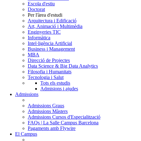
Escola d'estiu
Doctorat
Per l'àrea d'estudi
Arquitectura i Edificació
Art, Animació i Multimèdia
Enginyeries TIC
Informàtica
Intel·ligència Artificial
Business i Management
MBA
Direcció de Projectes
Data Science & Big Data Analytics
Filosofia i Humanitats
Tecnologia i Salut
Tots els estudis
Admisions i ajudes
Admissions
Admissions Graus
Admissions Màsters
Admissions Cursos d'Especialització
FAQs | La Salle Campus Barcelona
Pagaments amb Flywire
El Campus