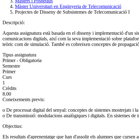
Màsters i Postgraus
Màster Universitari en Enginyeria de Telecomunicació
Projectes de Disseny de Subsistemes de Telecomunicació I
Descripció:
Aquesta assignatura està basada en el disseny i implementació d'un si
comunicacions digitals, així com la seva implementació sobre plataforme
teòric com de simulació. També es cobreixen conceptes de propagació 
Tipus assignatura
Primer - Obligatoria
Semestre
Primer
Curs
1
Crèdits
8.00
Coneixements previs:
o De processat digital del senyal: conceptes de sistemes mostrejats i la 
o De transmissió: modulacions analògiques i digitals. En sistemes de t
Objectius:
Els resultats d'aprenentatge que han d'assolir els alumnes que cursen aq