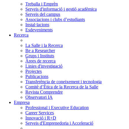
Treballa i Emprèn
Serveis d'informació i gestió acadèmica
Serveis del campus
Associacions i clubs d’estudiants
Instal·lacions
Esdeveniments
Recerca
La Salle i la Recerca
Be a Researcher
Grups i Instituts
Àrees de recerca
Linies d'investigació
Projectes
Publicacions
Transferència de coneixement i tecnologia
Comitè d’Ètica de la Recerca de la Salle
Revista Comprendre
Observatori IA
Empresa
Professional i Executive Education
Career Services
Innovació i R+D
Serveis d'Emprenedoria i Acceleració