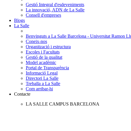
Gestió Integral d'esdeveniments
La innovació, ADN de La Salle
Consell d'empreses
Blogs
La Salle
Benvinguts a La Salle Barcelona - Universitat Ramon Llu
Coneix-nos
Organització i estructura
Escoles i Facultats
Gestió de la qualitat
Model acadèmic
Portal de Transparència
Informació Legal
Directori La Salle
Treballa a La Salle
Com arribar-hi
Contacte
LA SALLE CAMPUS BARCELONA