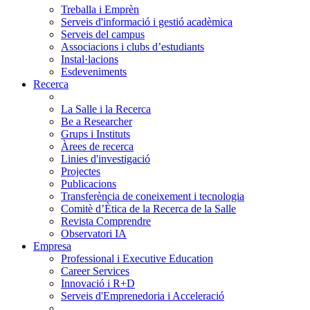
Treballa i Emprèn
Serveis d'informació i gestió acadèmica
Serveis del campus
Associacions i clubs d’estudiants
Instal·lacions
Esdeveniments
Recerca
La Salle i la Recerca
Be a Researcher
Grups i Instituts
Àrees de recerca
Linies d'investigació
Projectes
Publicacions
Transferència de coneixement i tecnologia
Comitè d’Ètica de la Recerca de la Salle
Revista Comprendre
Observatori IA
Empresa
Professional i Executive Education
Career Services
Innovació i R+D
Serveis d'Emprenedoria i Acceleració