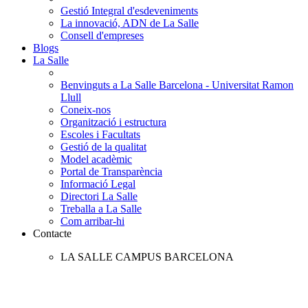
Gestió Integral d'esdeveniments
La innovació, ADN de La Salle
Consell d'empreses
Blogs
La Salle
Benvinguts a La Salle Barcelona - Universitat Ramon
Llull
Coneix-nos
Organització i estructura
Escoles i Facultats
Gestió de la qualitat
Model acadèmic
Portal de Transparència
Informació Legal
Directori La Salle
Treballa a La Salle
Com arribar-hi
Contacte
LA SALLE CAMPUS BARCELONA