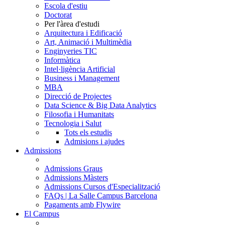
Escola d'estiu
Doctorat
Per l'àrea d'estudi
Arquitectura i Edificació
Art, Animació i Multimèdia
Enginyeries TIC
Informàtica
Intel·ligència Artificial
Business i Management
MBA
Direcció de Projectes
Data Science & Big Data Analytics
Filosofia i Humanitats
Tecnologia i Salut
Tots els estudis
Admisions i ajudes
Admissions
Admissions Graus
Admissions Màsters
Admissions Cursos d'Especialització
FAQs | La Salle Campus Barcelona
Pagaments amb Flywire
El Campus