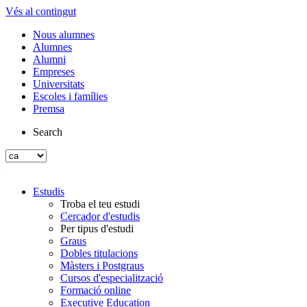
Vés al contingut
Nous alumnes
Alumnes
Alumni
Empreses
Universitats
Escoles i famílies
Premsa
Search
Estudis
Troba el teu estudi
Cercador d'estudis
Per tipus d'estudi
Graus
Dobles titulacions
Màsters i Postgraus
Cursos d'especialització
Formació online
Executive Education