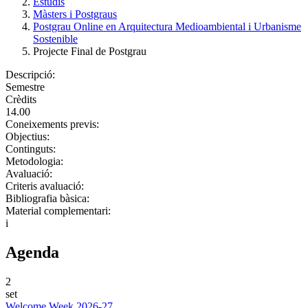
Estudis
Màsters i Postgraus
Postgrau Online en Arquitectura Medioambiental i Urbanisme
Sostenible
Projecte Final de Postgrau
Descripció:
Semestre
Crèdits
14.00
Coneixements previs:
Objectius:
Continguts:
Metodologia:
Avaluació:
Criteris avaluació:
Bibliografia bàsica:
Material complementari:
i
Agenda
2
set
Welcome Week 2026-27