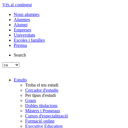
Vés al contingut
Nous alumnes
Alumnes
Alumni
Empreses
Universitats
Escoles i famílies
Premsa
Search
Estudis
Troba el teu estudi
Cercador d'estudis
Per tipus d'estudi
Graus
Dobles titulacions
Màsters i Postgraus
Cursos d'especialització
Formació online
Executive Education