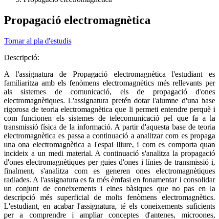
Propagació electromagnètica
Tornar al pla d'estudis
Descripció:
A l'assignatura de Propagació electromagnètica l'estudiant es
familiaritza amb els fenòmens electromagnètics més rellevants per
als sistemes de comunicació, els de propagació d'ones
electromagnètiques. L'assignatura pretén dotar l'alumne d'una base
rigorosa de teoria electromagnètica que li permeti entendre perquè i
com funcionen els sistemes de telecomunicació pel que fa a la
transmissió física de la informació. A partir d'aquesta base de teoria
electromagnètica es passa a continuació a analitzar com es propaga
una ona electromagnètica a l'espai lliure, i com es comporta quan
incideix a un medi material. A continuació s'analitza la propagació
d'ones electromagnètiques per guies d'ones i línies de transmissió i,
finalment, s'analitza com es generen ones electromagnètiques
radiades. A l'assignatura es fa més èmfasi en fonamentar i consolidar
un conjunt de coneixements i eines bàsiques que no pas en la
descripció més superficial de molts fenòmens electromagnètics.
L'estudiant, en acabar l'assignatura, té els coneixements suficients
per a comprendre i ampliar conceptes d'antenes, microones,