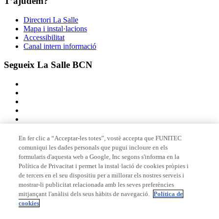
T’ajudem?
Directori La Salle
Mapa i instal·lacions
Accessibilitat
Canal intern informació
Segueix La Salle BCN
En fer clic a “Acceptar-les totes”, vostè accepta que FUNITEC
comuniqui les dades personals que pugui incloure en els
Membre de
formularis d'aquesta web a Google, Inc segons s'informa en la
Política de Privacitat i permet la instal·lació de cookies pròpies i
de tercers en el seu dispositiu per a millorar els nostres serveis i
mostrar-li publicitat relacionada amb les seves preferències
Acreditacions
mitjançant l'anàlisi dels seus hàbits de navegació.
Política de
cookies