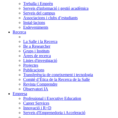
Treballa i Emprèn
Serveis d'informació i gestió acadèmica
Serveis del campus
Associacions i clubs d’estudiants
Instal·lacions
Esdeveniments
Recerca
La Salle i la Recerca
Be a Researcher
Grups i Instituts
Àrees de recerca
Linies d'investigació
Projectes
Publicacions
Transferència de coneixement i tecnologia
Comitè d’Ètica de la Recerca de la Salle
Revista Comprendre
Observatori IA
Empresa
Professional i Executive Education
Career Services
Innovació i R+D
Serveis d'Emprenedoria i Acceleració