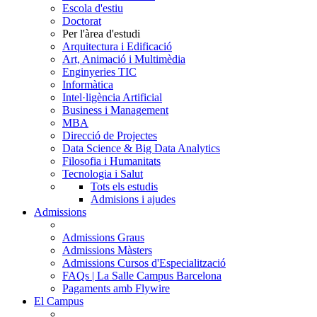
Escola d'estiu
Doctorat
Per l'àrea d'estudi
Arquitectura i Edificació
Art, Animació i Multimèdia
Enginyeries TIC
Informàtica
Intel·ligència Artificial
Business i Management
MBA
Direcció de Projectes
Data Science & Big Data Analytics
Filosofia i Humanitats
Tecnologia i Salut
Tots els estudis
Admisions i ajudes
Admissions
Admissions Graus
Admissions Màsters
Admissions Cursos d'Especialització
FAQs | La Salle Campus Barcelona
Pagaments amb Flywire
El Campus