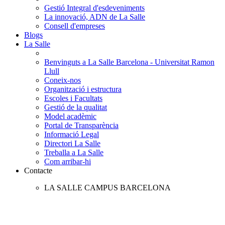
Gestió Integral d'esdeveniments
La innovació, ADN de La Salle
Consell d'empreses
Blogs
La Salle
Benvinguts a La Salle Barcelona - Universitat Ramon
Llull
Coneix-nos
Organització i estructura
Escoles i Facultats
Gestió de la qualitat
Model acadèmic
Portal de Transparència
Informació Legal
Directori La Salle
Treballa a La Salle
Com arribar-hi
Contacte
LA SALLE CAMPUS BARCELONA