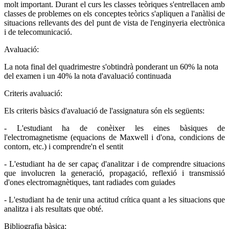
molt important. Durant el curs les classes teòriques s'entrellacen amb
classes de problemes on els conceptes teòrics s'apliquen a l'anàlisi de
situacions rellevants des del punt de vista de l'enginyeria electrònica
i de telecomunicació.
Avaluació:
La nota final del quadrimestre s'obtindrà ponderant un 60% la nota
del examen i un 40% la nota d'avaluació continuada
Criteris avaluació:
Els criteris bàsics d'avaluació de l'assignatura són els següents:
- L'estudiant ha de conèixer les eines bàsiques de
l'electromagnetisme (equacions de Maxwell i d'ona, condicions de
contorn, etc.) i comprendre'n el sentit
- L'estudiant ha de ser capaç d'analitzar i de comprendre situacions
que involucren la generació, propagació, reflexió i transmissió
d'ones electromagnètiques, tant radiades com guiades
- L'estudiant ha de tenir una actitud crítica quant a les situacions que
analitza i als resultats que obté.
Bibliografia bàsica: