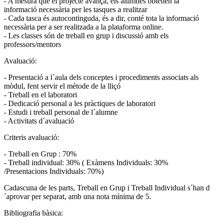
- A mesura que el projecte avança, els alumnes obtenen la
informació necessària per les tasques a realitzar
- Cada tasca és autocontinguda, és a dir, conté tota la informació
necessària per a ser realitzada a la plataforma online.
- Les classes són de treball en grup i discussió amb els
professors/mentors
Avaluació:
- Presentació a l´aula dels conceptes i procediments associats als
mòdul, fent servir el mètode de la lliçó
- Treball en el laboratori
- Dedicació personal a les pràctiques de laboratori
- Estudi i treball personal de l´alumne
- Activitats d´avaluació
Criteris avaluació:
- Treball en Grup : 70%
- Treball individual: 30% ( Exàmens Individuals: 30%
/Presentacions Individuals: 70%)
Cadascuna de les parts, Treball en Grup i Treball Individual s´han d
´aprovar per separat, amb una nota mínima de 5.
Bibliografia bàsica: