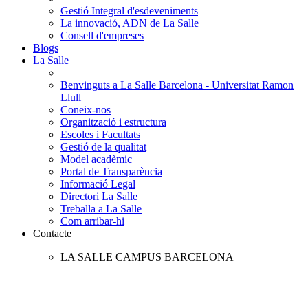
Gestió Integral d'esdeveniments
La innovació, ADN de La Salle
Consell d'empreses
Blogs
La Salle
Benvinguts a La Salle Barcelona - Universitat Ramon
Llull
Coneix-nos
Organització i estructura
Escoles i Facultats
Gestió de la qualitat
Model acadèmic
Portal de Transparència
Informació Legal
Directori La Salle
Treballa a La Salle
Com arribar-hi
Contacte
LA SALLE CAMPUS BARCELONA