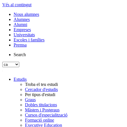
Vés al contingut
Nous alumnes
Alumnes
Alumni
Empreses
Universitats
Escoles i famílies
Premsa
Search
Estudis
Troba el teu estudi
Cercador d'estudis
Per tipus d'estudi
Graus
Dobles titulacions
Màsters i Postgraus
Cursos d'especialització
Formació online
Executive Education