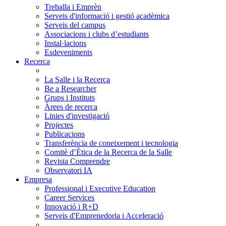
Treballa i Emprèn
Serveis d'informació i gestió acadèmica
Serveis del campus
Associacions i clubs d’estudiants
Instal·lacions
Esdeveniments
Recerca
La Salle i la Recerca
Be a Researcher
Grups i Instituts
Àrees de recerca
Linies d'investigació
Projectes
Publicacions
Transferència de coneixement i tecnologia
Comitè d’Ètica de la Recerca de la Salle
Revista Comprendre
Observatori IA
Empresa
Professional i Executive Education
Career Services
Innovació i R+D
Serveis d'Emprenedoria i Acceleració