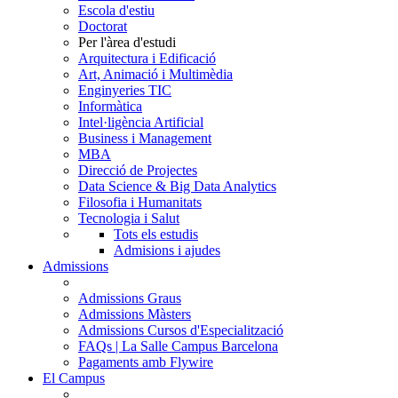
Escola d'estiu
Doctorat
Per l'àrea d'estudi
Arquitectura i Edificació
Art, Animació i Multimèdia
Enginyeries TIC
Informàtica
Intel·ligència Artificial
Business i Management
MBA
Direcció de Projectes
Data Science & Big Data Analytics
Filosofia i Humanitats
Tecnologia i Salut
Tots els estudis
Admisions i ajudes
Admissions
Admissions Graus
Admissions Màsters
Admissions Cursos d'Especialització
FAQs | La Salle Campus Barcelona
Pagaments amb Flywire
El Campus