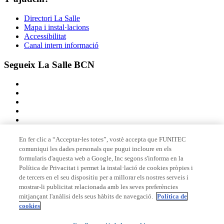
Directori La Salle
Mapa i instal·lacions
Accessibilitat
Canal intern informació
Segueix La Salle BCN
En fer clic a “Acceptar-les totes”, vostè accepta que FUNITEC
comuniqui les dades personals que pugui incloure en els
Membre de
formularis d'aquesta web a Google, Inc segons s'informa en la
Política de Privacitat i permet la instal·lació de cookies pròpies i
de tercers en el seu dispositiu per a millorar els nostres serveis i
mostrar-li publicitat relacionada amb les seves preferències
Acreditacions
mitjançant l'anàlisi dels seus hàbits de navegació.
Política de
cookies