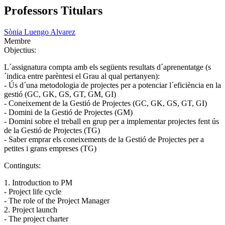
Professors Titulars
Sònia Luengo Alvarez
Membre
Objectius:
L´assignatura compta amb els següents resultats d´aprenentatge (s
´indica entre parèntesi el Grau al qual pertanyen):
- Ús d´una metodologia de projectes per a potenciar l´eficiència en la
gestió (GC, GK, GS, GT, GM, GI)
- Coneixement de la Gestió de Projectes (GC, GK, GS, GT, GI)
- Domini de la Gestió de Projectes (GM)
- Domini sobre el treball en grup per a implementar projectes fent ús
de la Gestió de Projectes (TG)
- Saber emprar els coneixements de la Gestió de Projectes per a
petites i grans empreses (TG)
Continguts:
1. Introduction to PM
- Project life cycle
- The role of the Project Manager
2. Project launch
- The project charter