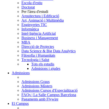
Escola d'estiu
Doctorat
Per l'àrea d'estudi
Arquitectura i Edificació
Art, Animació i Multimèdia
Enginyeries TIC
Informàtica
Intel·ligència Artificial
Business i Management
MBA
Direcció de Projectes
Data Science & Big Data Analytics
Filosofia i Humanitats
Tecnologia i Salut
Tots els estudis
Admisions i ajudes
Admissions
Admissions Graus
Admissions Màsters
Admissions Cursos d'Especialització
FAQs | La Salle Campus Barcelona
Pagaments amb Flywire
El Campus