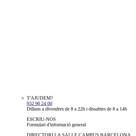
T'AJUDEM?
932 90 24 00
Dilluns a divendres de 8 a 22h i dissabtes de 8 a 14h
ESCRIU-NOS
Formulari d'informació general
DIRECTORI LA SALLE CAMPUS BARCELONA