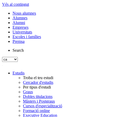
Vés al contingut
Nous alumnes
Alumnes
Alumni
Empreses
Universitats
Escoles i famílies
Premsa
Search
Estudis
Troba el teu estudi
Cercador d'estudis
Per tipus d'estudi
Graus
Dobles titulacions
Màsters i Postgraus
Cursos d'especialització
Formació online
Executive Education