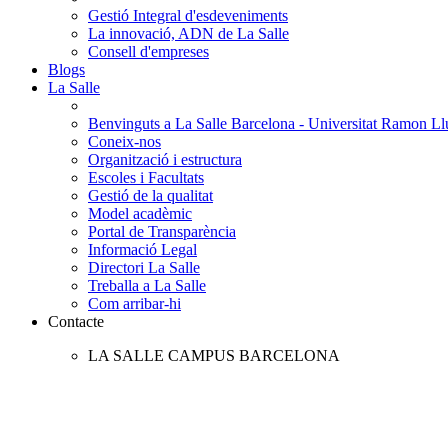
Gestió Integral d'esdeveniments
La innovació, ADN de La Salle
Consell d'empreses
Blogs
La Salle
Benvinguts a La Salle Barcelona - Universitat Ramon Llu
Coneix-nos
Organització i estructura
Escoles i Facultats
Gestió de la qualitat
Model acadèmic
Portal de Transparència
Informació Legal
Directori La Salle
Treballa a La Salle
Com arribar-hi
Contacte
LA SALLE CAMPUS BARCELONA