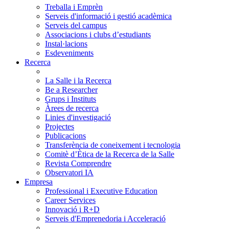
Treballa i Emprèn
Serveis d'informació i gestió acadèmica
Serveis del campus
Associacions i clubs d’estudiants
Instal·lacions
Esdeveniments
Recerca
La Salle i la Recerca
Be a Researcher
Grups i Instituts
Àrees de recerca
Linies d'investigació
Projectes
Publicacions
Transferència de coneixement i tecnologia
Comitè d’Ètica de la Recerca de la Salle
Revista Comprendre
Observatori IA
Empresa
Professional i Executive Education
Career Services
Innovació i R+D
Serveis d'Emprenedoria i Acceleració