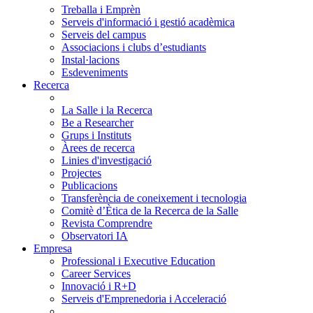
Treballa i Emprèn
Serveis d'informació i gestió acadèmica
Serveis del campus
Associacions i clubs d’estudiants
Instal·lacions
Esdeveniments
Recerca
La Salle i la Recerca
Be a Researcher
Grups i Instituts
Àrees de recerca
Linies d'investigació
Projectes
Publicacions
Transferència de coneixement i tecnologia
Comitè d’Ètica de la Recerca de la Salle
Revista Comprendre
Observatori IA
Empresa
Professional i Executive Education
Career Services
Innovació i R+D
Serveis d'Emprenedoria i Acceleració