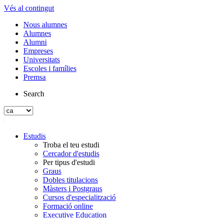
Vés al contingut
Nous alumnes
Alumnes
Alumni
Empreses
Universitats
Escoles i famílies
Premsa
Search
Estudis
Troba el teu estudi
Cercador d'estudis
Per tipus d'estudi
Graus
Dobles titulacions
Màsters i Postgraus
Cursos d'especialització
Formació online
Executive Education