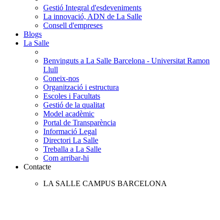
Gestió Integral d'esdeveniments
La innovació, ADN de La Salle
Consell d'empreses
Blogs
La Salle
Benvinguts a La Salle Barcelona - Universitat Ramon
Llull
Coneix-nos
Organització i estructura
Escoles i Facultats
Gestió de la qualitat
Model acadèmic
Portal de Transparència
Informació Legal
Directori La Salle
Treballa a La Salle
Com arribar-hi
Contacte
LA SALLE CAMPUS BARCELONA