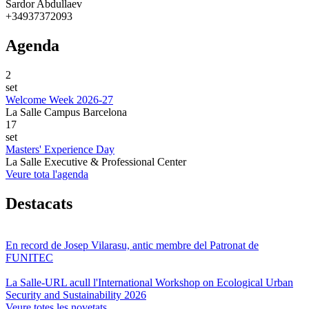
Sardor Abdullaev
+34937372093
Agenda
2
set
Welcome Week 2026-27
La Salle Campus Barcelona
17
set
Masters' Experience Day
La Salle Executive & Professional Center
Veure tota l'agenda
Destacats
En record de Josep Vilarasu, antic membre del Patronat de
FUNITEC
La Salle-URL acull l'International Workshop on Ecological Urban
Security and Sustainability 2026
Veure totes les novetats