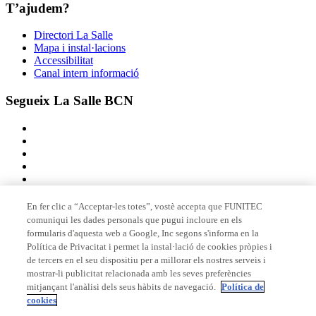
T’ajudem?
Directori La Salle
Mapa i instal·lacions
Accessibilitat
Canal intern informació
Segueix La Salle BCN
En fer clic a “Acceptar-les totes”, vostè accepta que FUNITEC
comuniqui les dades personals que pugui incloure en els
Membre de
formularis d'aquesta web a Google, Inc segons s'informa en la
Política de Privacitat i permet la instal·lació de cookies pròpies i
de tercers en el seu dispositiu per a millorar els nostres serveis i
mostrar-li publicitat relacionada amb les seves preferències
Acreditacions
mitjançant l'anàlisi dels seus hàbits de navegació.
Política de
cookies