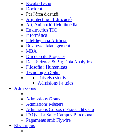
Escola d'estiu
Doctorat
Per l'àrea d'estudi
Arquitectura i Edificació
Art, Animació i Multimèdia
Enginyeries TIC
Informàtica
Intel·ligència Artificial
Business i Management
MBA
Direcció de Projectes
Data Science & Big Data Analytics
Filosofia i Humanitats
Tecnologia i Salut
Tots els estudis
Admisions i ajudes
Admissions
Admissions Graus
Admissions Màsters
Admissions Cursos d'Especialització
FAQs | La Salle Campus Barcelona
Pagaments amb Flywire
El Campus