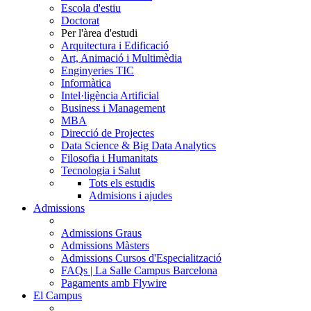
Escola d'estiu
Doctorat
Per l'àrea d'estudi
Arquitectura i Edificació
Art, Animació i Multimèdia
Enginyeries TIC
Informàtica
Intel·ligència Artificial
Business i Management
MBA
Direcció de Projectes
Data Science & Big Data Analytics
Filosofia i Humanitats
Tecnologia i Salut
Tots els estudis
Admisions i ajudes
Admissions
Admissions Graus
Admissions Màsters
Admissions Cursos d'Especialització
FAQs | La Salle Campus Barcelona
Pagaments amb Flywire
El Campus