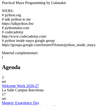
Practical Maya Programming by Galanakis
WEBS:
# python.org
# talk python to me
https://talkpython.fm/
# pythontutor.com
# codecademy
http://www.codecademy.com/
# python inside maya google group
https://groups.google.com/forum/#!forum/python_inside_maya
Material complementari:
i
Agenda
2
set
Welcome Week 2026-27
La Salle Campus Barcelona
17
set
Masters' Experience Day