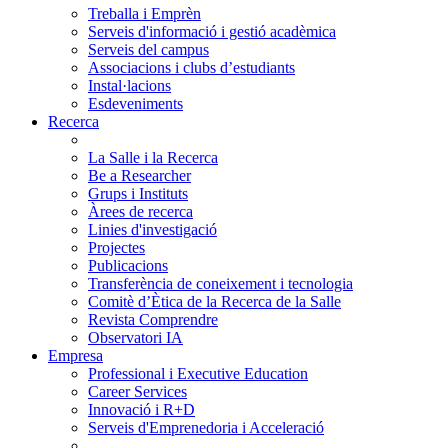
Treballa i Emprèn
Serveis d'informació i gestió acadèmica
Serveis del campus
Associacions i clubs d’estudiants
Instal·lacions
Esdeveniments
Recerca
La Salle i la Recerca
Be a Researcher
Grups i Instituts
Àrees de recerca
Linies d'investigació
Projectes
Publicacions
Transferència de coneixement i tecnologia
Comitè d’Ètica de la Recerca de la Salle
Revista Comprendre
Observatori IA
Empresa
Professional i Executive Education
Career Services
Innovació i R+D
Serveis d'Emprenedoria i Acceleració