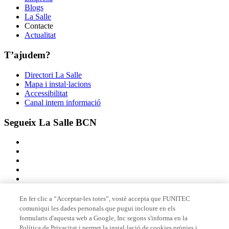
Blogs
La Salle
Contacte
Actualitat
T’ajudem?
Directori La Salle
Mapa i instal·lacions
Accessibilitat
Canal intern informació
Segueix La Salle BCN
En fer clic a “Acceptar-les totes”, vostè accepta que FUNITEC
comuniqui les dades personals que pugui incloure en els
Membre de
formularis d'aquesta web a Google, Inc segons s'informa en la
Política de Privacitat i permet la instal·lació de cookies pròpies i