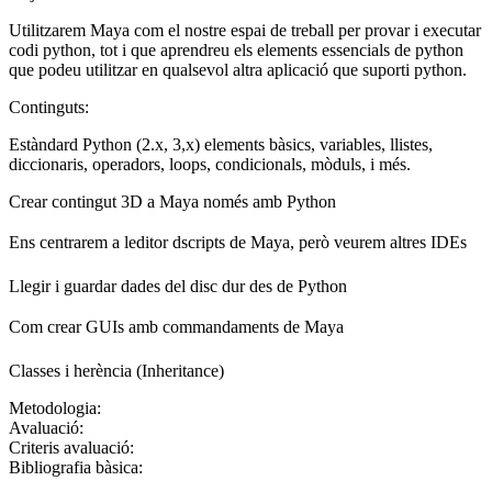
Utilitzarem Maya com el nostre espai de treball per provar i executar
codi python, tot i que aprendreu els elements essencials de python
que podeu utilitzar en qualsevol altra aplicació que suporti python.
Continguts:
Estàndard Python (2.x, 3,x) elements bàsics, variables, llistes,
diccionaris, operadors, loops, condicionals, mòduls, i més.
Crear contingut 3D a Maya només amb Python
Ens centrarem a leditor dscripts de Maya, però veurem altres IDEs
Llegir i guardar dades del disc dur des de Python
Com crear GUIs amb commandaments de Maya
Classes i herència (Inheritance)
Metodologia:
Avaluació:
Criteris avaluació:
Bibliografia bàsica: