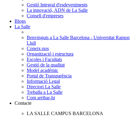
Gestió Integral d'esdeveniments
La innovació, ADN de La Salle
Consell d'empreses
Blogs
La Salle
Benvinguts a La Salle Barcelona - Universitat Ramon
Llull
Coneix-nos
Organització i estructura
Escoles i Facultats
Gestió de la qualitat
Model acadèmic
Portal de Transparència
Informació Legal
Directori La Salle
Treballa a La Salle
Com arribar-hi
Contacte
LA SALLE CAMPUS BARCELONA