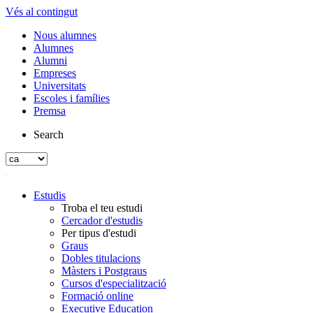
Vés al contingut
Nous alumnes
Alumnes
Alumni
Empreses
Universitats
Escoles i famílies
Premsa
Search
Estudis
Troba el teu estudi
Cercador d'estudis
Per tipus d'estudi
Graus
Dobles titulacions
Màsters i Postgraus
Cursos d'especialització
Formació online
Executive Education