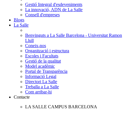
Gestió Integral d'esdeveniments
La innovació, ADN de La Salle
Consell d'empreses
Blogs
La Salle
Benvinguts a La Salle Barcelona - Universitat Ramon
Llull
Coneix-nos
Organització i estructura
Escoles i Facultats
Gestió de la qualitat
Model acadèmic
Portal de Transparència
Informació Legal
Directori La Salle
Treballa a La Salle
Com arribar-hi
Contacte
LA SALLE CAMPUS BARCELONA