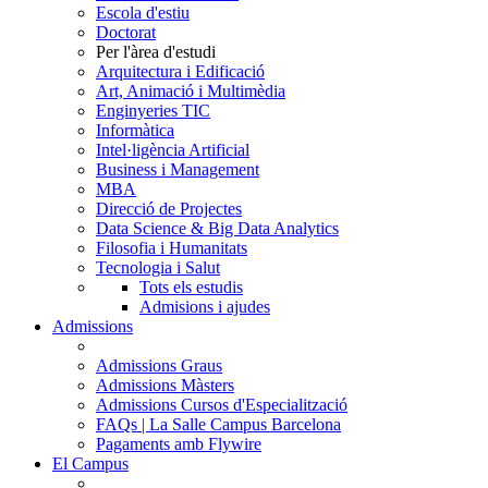
Escola d'estiu
Doctorat
Per l'àrea d'estudi
Arquitectura i Edificació
Art, Animació i Multimèdia
Enginyeries TIC
Informàtica
Intel·ligència Artificial
Business i Management
MBA
Direcció de Projectes
Data Science & Big Data Analytics
Filosofia i Humanitats
Tecnologia i Salut
Tots els estudis
Admisions i ajudes
Admissions
Admissions Graus
Admissions Màsters
Admissions Cursos d'Especialització
FAQs | La Salle Campus Barcelona
Pagaments amb Flywire
El Campus