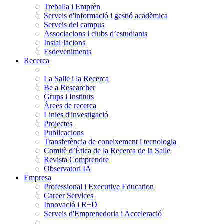
Treballa i Emprèn
Serveis d'informació i gestió acadèmica
Serveis del campus
Associacions i clubs d’estudiants
Instal·lacions
Esdeveniments
Recerca
La Salle i la Recerca
Be a Researcher
Grups i Instituts
Àrees de recerca
Linies d'investigació
Projectes
Publicacions
Transferència de coneixement i tecnologia
Comitè d’Ètica de la Recerca de la Salle
Revista Comprendre
Observatori IA
Empresa
Professional i Executive Education
Career Services
Innovació i R+D
Serveis d'Emprenedoria i Acceleració