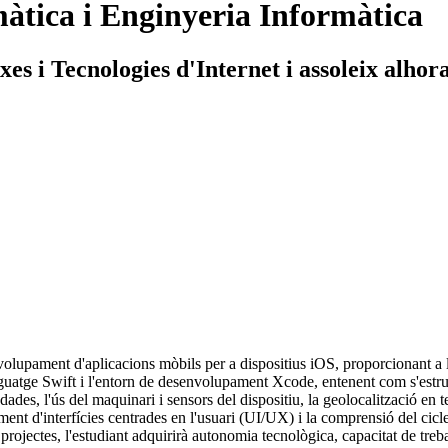
àtica i Enginyeria Informàtica
s i Tecnologies d'Internet i assoleix alhora
volupament d'aplicacions mòbils per a dispositius iOS, proporcionant a l
lenguatge Swift i l'entorn de desenvolupament Xcode, entenent com s'estr
des, l'ús del maquinari i sensors del dispositiu, la geolocalització en te
nt d'interfícies centrades en l'usuari (UI/UX) i la comprensió del cicle d
rojectes, l'estudiant adquirirà autonomia tecnològica, capacitat de trebal