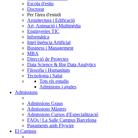
Escola d'estiu
Doctorat
Per l'àrea d'estudi
Arquitectura i Edificació
Art, Animació i Multimèdia
Enginyeries TIC
Informàtica
Intel·ligència Artificial
Business i Management
MBA
Direcció de Projectes
Data Science & Big Data Analytics
Filosofia i Humanitats
Tecnologia i Salut
Tots els estudis
Admisions i ajudes
Admissions
Admissions Graus
Admissions Màsters
Admissions Cursos d'Especialització
FAQs | La Salle Campus Barcelona
Pagaments amb Flywire
El Campus