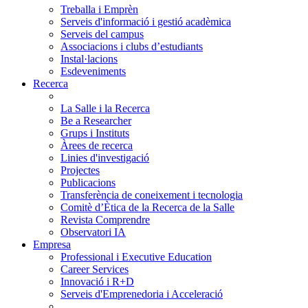
Treballa i Emprèn
Serveis d'informació i gestió acadèmica
Serveis del campus
Associacions i clubs d’estudiants
Instal·lacions
Esdeveniments
Recerca
La Salle i la Recerca
Be a Researcher
Grups i Instituts
Àrees de recerca
Linies d'investigació
Projectes
Publicacions
Transferència de coneixement i tecnologia
Comitè d’Ètica de la Recerca de la Salle
Revista Comprendre
Observatori IA
Empresa
Professional i Executive Education
Career Services
Innovació i R+D
Serveis d'Emprenedoria i Acceleració