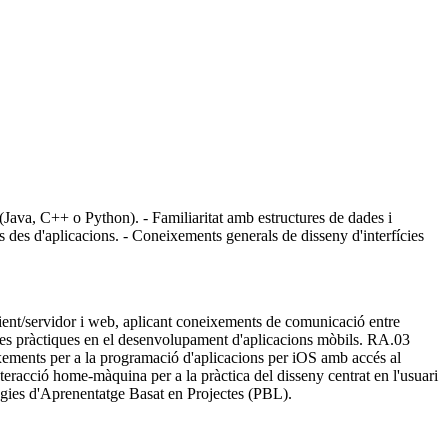
Java, C++ o Python). - Familiaritat amb estructures de dades i
 des d'aplicacions. - Coneixements generals de disseny d'interfícies
lient/servidor i web, aplicant coneixements de comunicació entre
bones pràctiques en el desenvolupament d'aplicacions mòbils. RA.03
xements per a la programació d'aplicacions per iOS amb accés al
nteracció home-màquina per a la pràctica del disseny centrat en l'usuari
logies d'Aprenentatge Basat en Projectes (PBL).