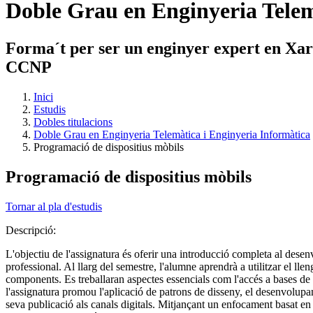
Doble Grau en Enginyeria Telem
Forma´t per ser un enginyer expert en Xarxe
CCNP
Inici
Estudis
Dobles titulacions
Doble Grau en Enginyeria Telemàtica i Enginyeria Informàtica
Programació de dispositius mòbils
Programació de dispositius mòbils
Tornar al pla d'estudis
Descripció:
L'objectiu de l'assignatura és oferir una introducció completa al desen
professional. Al llarg del semestre, l'alumne aprendrà a utilitzar el l
components. Es treballaran aspectes essencials com l'accés a bases de da
l'assignatura promou l'aplicació de patrons de disseny, el desenvolupame
seva publicació als canals digitals. Mitjançant un enfocament basat en p