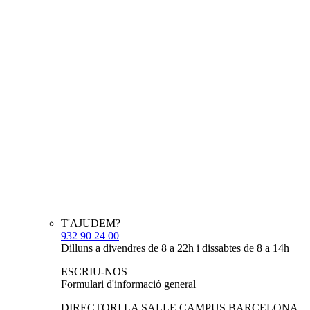
T'AJUDEM?
932 90 24 00
Dilluns a divendres de 8 a 22h i dissabtes de 8 a 14h
ESCRIU-NOS
Formulari d'informació general
DIRECTORI LA SALLE CAMPUS BARCELONA