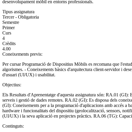
desenvolupament mòbil en entorns professionals.
Tipus assignatura
Tercer - Obligatoria
Semestre
Primer
Curs
4
Crèdits
4.00
Coneixements previs:
Per cursar Programació de Dispositius Mòbils es recomana que l'estudi
algorismes. - Coneixements bàsics d'arquitectura client-servidor i de
d'usuari (UI/UX) i usabilitat.
Objectius:
Els Resultats d'Aprenentatge d'aquesta assignatura són: RA.01 (GI): E
serveis i gestió de dades remotes. RA.02 (GI): Es disposa dels coneixe
(GI): Coneixements per a la programació d'aplicacions amb accés a ba
hardware i funcionalitats del dispositiu (geolocalització, sensors, noti
(UI/UX) i la seva aplicació en projectes pràctics. RA.06 (TG): Capacit
Continguts: