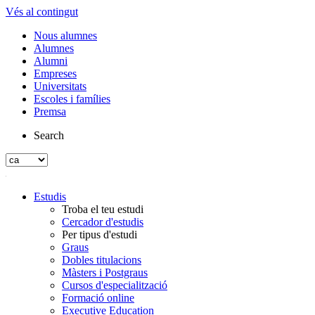
Vés al contingut
Nous alumnes
Alumnes
Alumni
Empreses
Universitats
Escoles i famílies
Premsa
Search
Estudis
Troba el teu estudi
Cercador d'estudis
Per tipus d'estudi
Graus
Dobles titulacions
Màsters i Postgraus
Cursos d'especialització
Formació online
Executive Education