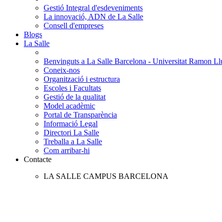
Gestió Integral d'esdeveniments
La innovació, ADN de La Salle
Consell d'empreses
Blogs
La Salle
Benvinguts a La Salle Barcelona - Universitat Ramon Llu
Coneix-nos
Organització i estructura
Escoles i Facultats
Gestió de la qualitat
Model acadèmic
Portal de Transparència
Informació Legal
Directori La Salle
Treballa a La Salle
Com arribar-hi
Contacte
LA SALLE CAMPUS BARCELONA