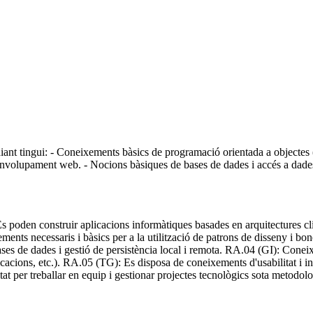
ant tingui: - Coneixements bàsics de programació orientada a objectes (
senvolupament web. - Nocions bàsiques de bases de dades i accés a dades
s poden construir aplicacions informàtiques basades en arquitectures c
ments necessaris i bàsics per a la utilització de patrons de disseny i 
ses de dades i gestió de persistència local i remota. RA.04 (GI): Conei
ficacions, etc.). RA.05 (TG): Es disposa de coneixements d'usabilitat i i
at per treballar en equip i gestionar projectes tecnològics sota metodo