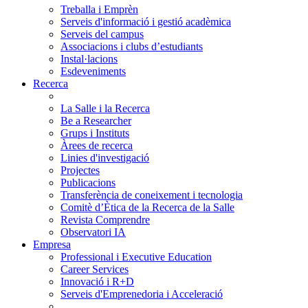
Treballa i Emprèn
Serveis d'informació i gestió acadèmica
Serveis del campus
Associacions i clubs d’estudiants
Instal·lacions
Esdeveniments
Recerca
La Salle i la Recerca
Be a Researcher
Grups i Instituts
Àrees de recerca
Linies d'investigació
Projectes
Publicacions
Transferència de coneixement i tecnologia
Comitè d’Ètica de la Recerca de la Salle
Revista Comprendre
Observatori IA
Empresa
Professional i Executive Education
Career Services
Innovació i R+D
Serveis d'Emprenedoria i Acceleració