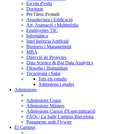
Escola d'estiu
Doctorat
Per l'àrea d'estudi
Arquitectura i Edificació
Art, Animació i Multimèdia
Enginyeries TIC
Informàtica
Intel·ligència Artificial
Business i Management
MBA
Direcció de Projectes
Data Science & Big Data Analytics
Filosofia i Humanitats
Tecnologia i Salut
Tots els estudis
Admisions i ajudes
Admissions
Admissions Graus
Admissions Màsters
Admissions Cursos d'Especialització
FAQs | La Salle Campus Barcelona
Pagaments amb Flywire
El Campus