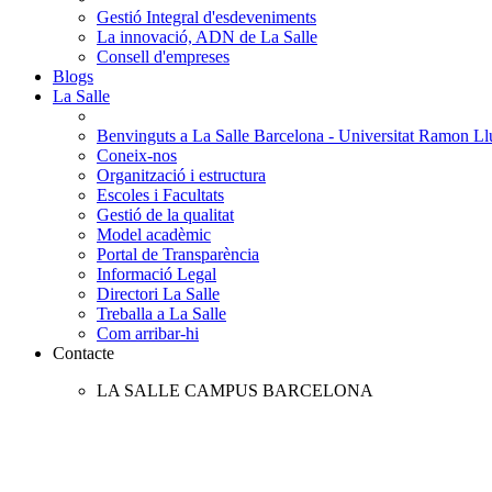
Gestió Integral d'esdeveniments
La innovació, ADN de La Salle
Consell d'empreses
Blogs
La Salle
Benvinguts a La Salle Barcelona - Universitat Ramon Llu
Coneix-nos
Organització i estructura
Escoles i Facultats
Gestió de la qualitat
Model acadèmic
Portal de Transparència
Informació Legal
Directori La Salle
Treballa a La Salle
Com arribar-hi
Contacte
LA SALLE CAMPUS BARCELONA