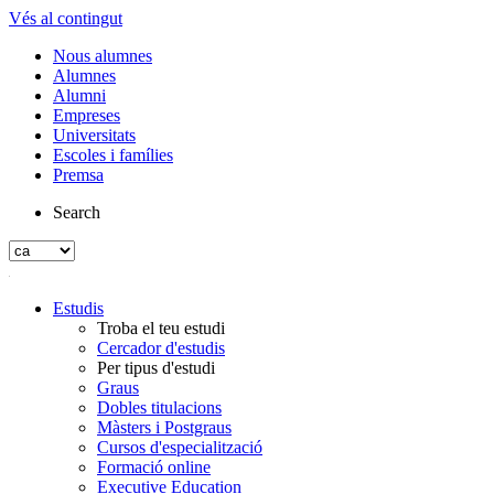
Vés al contingut
Nous alumnes
Alumnes
Alumni
Empreses
Universitats
Escoles i famílies
Premsa
Search
Estudis
Troba el teu estudi
Cercador d'estudis
Per tipus d'estudi
Graus
Dobles titulacions
Màsters i Postgraus
Cursos d'especialització
Formació online
Executive Education