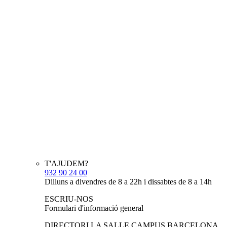
T'AJUDEM?
932 90 24 00
Dilluns a divendres de 8 a 22h i dissabtes de 8 a 14h
ESCRIU-NOS
Formulari d'informació general
DIRECTORI LA SALLE CAMPUS BARCELONA