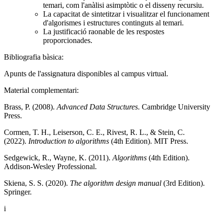
temari, com l'anàlisi asimptòtic o el disseny recursiu.
La capacitat de sintetitzar i visualitzar el funcionament
d'algorismes i estructures continguts al temari.
La justificació raonable de les respostes
proporcionades.
Bibliografia bàsica:
Apunts de l'assignatura disponibles al campus virtual.
Material complementari:
Brass, P. (2008).
Advanced Data Structures
. Cambridge University
Press.
Cormen, T. H., Leiserson, C. E., Rivest, R. L., & Stein, C.
(2022).
Introduction to algorithms
(4th Edition). MIT Press.
Sedgewick, R., Wayne, K. (2011).
Algorithms
(4th Edition).
Addison-Wesley Professional.
Skiena, S. S. (2020).
The algorithm design manual
(3rd Edition).
Springer.
i