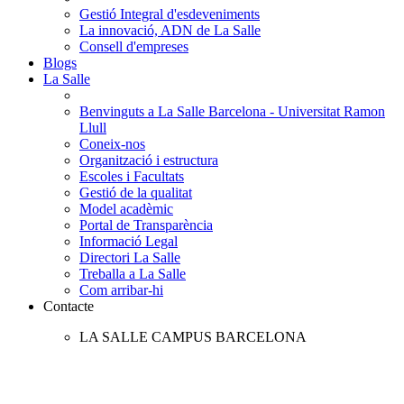
Gestió Integral d'esdeveniments
La innovació, ADN de La Salle
Consell d'empreses
Blogs
La Salle
Benvinguts a La Salle Barcelona - Universitat Ramon
Llull
Coneix-nos
Organització i estructura
Escoles i Facultats
Gestió de la qualitat
Model acadèmic
Portal de Transparència
Informació Legal
Directori La Salle
Treballa a La Salle
Com arribar-hi
Contacte
LA SALLE CAMPUS BARCELONA