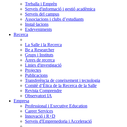
Treballa i Emprèn
Serveis d'informació i gestió acadèmica
Serveis del campus
Associacions i clubs d’estudiants
Instal·lacions
Esdeveniments
Recerca
La Salle i la Recerca
Be a Researcher
Grups i Instituts
Àrees de recerca
Linies d'investigació
Projectes
Publicacions
Transferència de coneixement i tecnologia
Comitè d’Ètica de la Recerca de la Salle
Revista Comprendre
Observatori IA
Empresa
Professional i Executive Education
Career Services
Innovació i R+D
Serveis d'Emprenedoria i Acceleració