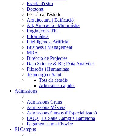
Escola d'estiu
Doctorat
Per l'àrea d'estudi
Arquitectura i Edificació
Art, Animació i Multimèdia
Enginyeries TIC
Informàtica
Intel·ligència Artificial
Business i Management
MBA
Direcció de Projectes
Data Science & Big Data Analytics
Filosofia i Humanitats
Tecnologia i Salut
Tots els estudis
Admisions i ajudes
Admissions
Admissions Graus
Admissions Màsters
Admissions Cursos d'Especialització
FAQs | La Salle Campus Barcelona
Pagaments amb Flywire
El Campus