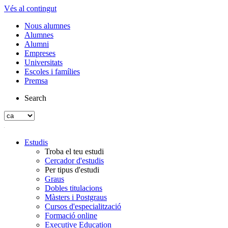
Vés al contingut
Nous alumnes
Alumnes
Alumni
Empreses
Universitats
Escoles i famílies
Premsa
Search
Estudis
Troba el teu estudi
Cercador d'estudis
Per tipus d'estudi
Graus
Dobles titulacions
Màsters i Postgraus
Cursos d'especialització
Formació online
Executive Education