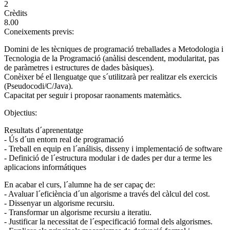
2
Crèdits
8.00
Coneixements previs:
Domini de les tècniques de programació treballades a Metodologia i
Tecnologia de la Programació (anàlisi descendent, modularitat, pas
de paràmetres i estructures de dades bàsiques).
Conèixer bé el llenguatge que s´utilitzarà per realitzar els exercicis
(Pseudocodi/C/Java).
Capacitat per seguir i proposar raonaments matemàtics.
Objectius:
Resultats d´aprenentatge
- Ús d´un entorn real de programació
- Treball en equip en l´análisis, disseny i implementació de software
- Definició de l´estructura modular i de dades per dur a terme les
aplicacions informátiques
En acabar el curs, l´alumne ha de ser capaç de:
- Avaluar l´eficiència d´un algorisme a través del càlcul del cost.
- Dissenyar un algorisme recursiu.
- Transformar un algorisme recursiu a iteratiu.
- Justificar la necessitat de l´especificació formal dels algorismes.