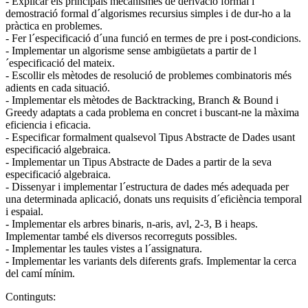
- Explicar els principals mecanismes de derivació formal i
demostració formal d´algorismes recursius simples i de dur-ho a la
pràctica en problemes.
- Fer l´especificació d´una funció en termes de pre i post-condicions.
- Implementar un algorisme sense ambigüetats a partir de l
´especificació del mateix.
- Escollir els mètodes de resolució de problemes combinatoris més
adients en cada situació.
- Implementar els mètodes de Backtracking, Branch & Bound i
Greedy adaptats a cada problema en concret i buscant-ne la màxima
eficiencia i eficacia.
- Especificar formalment qualsevol Tipus Abstracte de Dades usant
especificació algebraica.
- Implementar un Tipus Abstracte de Dades a partir de la seva
especificació algebraica.
- Dissenyar i implementar l´estructura de dades més adequada per
una determinada aplicació, donats uns requisits d´eficiència temporal
i espaial.
- Implementar els arbres binaris, n-aris, avl, 2-3, B i heaps.
Implementar també els diversos recorreguts possibles.
- Implementar les taules vistes a l´assignatura.
- Implementar les variants dels diferents grafs. Implementar la cerca
del camí mínim.
Continguts: