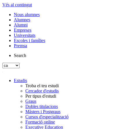
Vés al contingut
Nous alumnes
Alumnes
Alumni
Empreses
Universitats
Escoles i famílies
Premsa
Search
Estudis
Troba el teu estudi
Cercador d'estudis
Per tipus d'estudi
Graus
Dobles titulacions
Màsters i Postgraus
Cursos d'especialització
Formació online
Executive Education