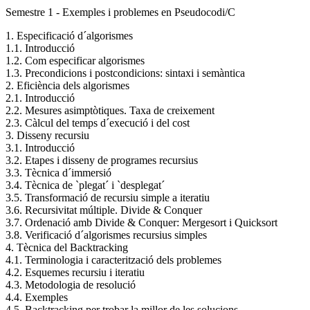
Semestre 1 - Exemples i problemes en Pseudocodi/C
1. Especificació d´algorismes
1.1. Introducció
1.2. Com especificar algorismes
1.3. Precondicions i postcondicions: sintaxi i semàntica
2. Eficiència dels algorismes
2.1. Introducció
2.2. Mesures asimptòtiques. Taxa de creixement
2.3. Càlcul del temps d´execució i del cost
3. Disseny recursiu
3.1. Introducció
3.2. Etapes i disseny de programes recursius
3.3. Tècnica d´immersió
3.4. Tècnica de `plegat´ i `desplegat´
3.5. Transformació de recursiu simple a iteratiu
3.6. Recursivitat múltiple. Divide & Conquer
3.7. Ordenació amb Divide & Conquer: Mergesort i Quicksort
3.8. Verificació d´algorismes recursius simples
4. Tècnica del Backtracking
4.1. Terminologia i caracterització dels problemes
4.2. Esquemes recursiu i iteratiu
4.3. Metodologia de resolució
4.4. Exemples
4.5. Backtracking per trobar la millor de les solucions