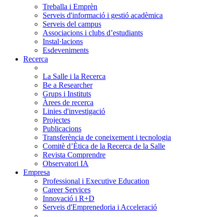
Treballa i Emprèn
Serveis d'informació i gestió acadèmica
Serveis del campus
Associacions i clubs d’estudiants
Instal·lacions
Esdeveniments
Recerca
La Salle i la Recerca
Be a Researcher
Grups i Instituts
Àrees de recerca
Linies d'investigació
Projectes
Publicacions
Transferència de coneixement i tecnologia
Comitè d’Ètica de la Recerca de la Salle
Revista Comprendre
Observatori IA
Empresa
Professional i Executive Education
Career Services
Innovació i R+D
Serveis d'Emprenedoria i Acceleració