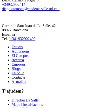
Diego Carmona Aguero
+34932902414
diego.carmona@students.salle.url.edu
Carrer de Sant Joan de La Salle, 42
08022 Barcelona
Espanya
Tel.
(+34) 932902400
Estudis
Admissions
El Campus
Recerca
Empresa
Blogs
La Salle
Contacte
Actualitat
T’ajudem?
Directori La Salle
Mapa i instal·lacions