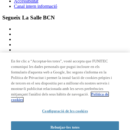
Accessibilitat
Canal intern informació
Segueix La Salle BCN
En fer clic a “Acceptar-les totes”, vostè accepta que FUNITEC
comuniqui les dades personals que pugui incloure en els
Membre de
formularis d'aquesta web a Google, Inc segons s'informa en la
Política de Privacitat i permet la instal·lació de cookies pròpies i
de tercers en el seu dispositiu per a millorar els nostres serveis i
mostrar-li publicitat relacionada amb les seves preferències
Acreditacions
mitjançant l'anàlisi dels seus hàbits de navegació.
Política de
cookies
© 2026 La Salle Campus Barcelona - URL |
Avís legal
|
Política de
Configuració de les cookies
privacitat
|
Política de cookies
Formulari de cerca
Rebutjar-les totes