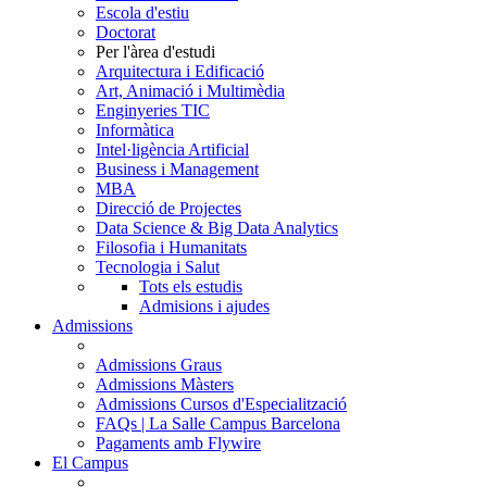
Escola d'estiu
Doctorat
Per l'àrea d'estudi
Arquitectura i Edificació
Art, Animació i Multimèdia
Enginyeries TIC
Informàtica
Intel·ligència Artificial
Business i Management
MBA
Direcció de Projectes
Data Science & Big Data Analytics
Filosofia i Humanitats
Tecnologia i Salut
Tots els estudis
Admisions i ajudes
Admissions
Admissions Graus
Admissions Màsters
Admissions Cursos d'Especialització
FAQs | La Salle Campus Barcelona
Pagaments amb Flywire
El Campus