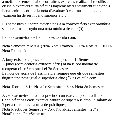
a meitat de semestre aixií com altres exercicis realitzats i recollits a
classe o exercicis curts pràctics implementats i totalment funcionals.
Per a tenir en compte la nota d´avaluació continuada, la nota d
´examen ha de ser igual o superior a 3.5.
Els semestres alliberen matèria fins a la convocatòria extraordinària
sempre i quan tinguin una nota mínima de cinc (5).
La nota semestral de l´alumne es calcula com:
Nota Semestre = MAX (70% Nota Examen + 30% Nota AC, 100%
Nota Examen)
A juny existeix la possibilitat de recuperar el 1r Semestre.
A juliol (convocatòria extraordinària) hi ha la possibilitat de
recuperar el 1r Semestre i el 2n Semestre.
La nota de teoria de l´assignatura, sempre que els dos semestres
tinguin una nota igual o superior a cinc (5), es calcula com:
Nota Teoria = 50% Nota 1r Semestre + 50% Nota 2n Semestre
A cada semestre hi ha una pràctica i un exercici pràctic a lliurar.
Cada pràctica i cada exercici hauran de superar-se amb un mínim de
5 per a calcular-se la nota de pràctiques,
Nota Pràctiques Semestre = 75% NotaPracSemestre + 25%
NotaExerciciPracSemestre