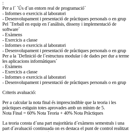
:
Per a l´ `Ús d´un entorn real de programació´
- Informes o exercicis al laboratori
- Desenvolupament i presentació de pràctiques personals o en grup
Pel `Treball en equip en l´análisis, disseny i implementació de
software´
- Exàmens
- Exercicis a classe
- Informes o exercicis al laboratori
- Desenvolupament i presentació de pràctiques personals o en grup
Per a la `Definició de l´estructura modular i de dades per dur a terme
les aplicacions informàtiques´
- Exàmens
- Exercicis a classe
- Informes o exercicis al laboratori
- Desenvolupament i presentació de pràctiques personals o en grup
Criteris avaluació:
Per a calcular la nota final és imprescindible que la teoria i les
pràctiques estiguin totes aprovades amb un mínim de 5.
Nota Final = 60% Nota Teoria + 40% Nota Pràctiques
La teoria consta d´una part majoritària d´exàmens semestrals i una
part d´avaluació continuada on es destaca el punt de control realitzat