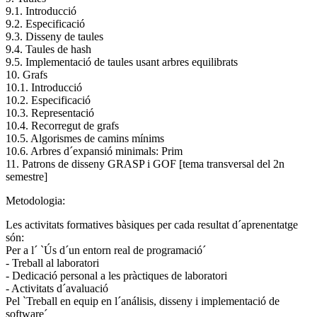
9.1. Introducció
9.2. Especificació
9.3. Disseny de taules
9.4. Taules de hash
9.5. Implementació de taules usant arbres equilibrats
10. Grafs
10.1. Introducció
10.2. Especificació
10.3. Representació
10.4. Recorregut de grafs
10.5. Algorismes de camins mínims
10.6. Arbres d´expansió minimals: Prim
11. Patrons de disseny GRASP i GOF [tema transversal del 2n
semestre]
Metodologia:
Les activitats formatives bàsiques per cada resultat d´aprenentatge
són:
Per a l´ `Ús d´un entorn real de programació´
- Treball al laboratori
- Dedicació personal a les pràctiques de laboratori
- Activitats d´avaluació
Pel `Treball en equip en l´análisis, disseny i implementació de
software´