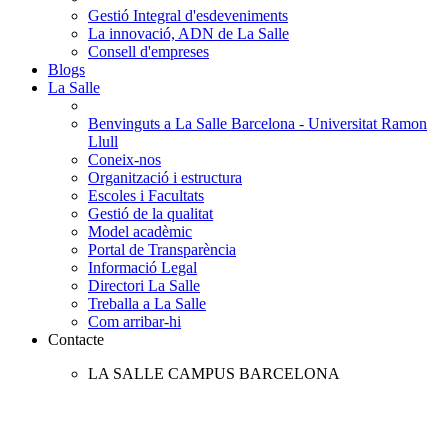
Gestió Integral d'esdeveniments
La innovació, ADN de La Salle
Consell d'empreses
Blogs
La Salle
Benvinguts a La Salle Barcelona - Universitat Ramon
Llull
Coneix-nos
Organització i estructura
Escoles i Facultats
Gestió de la qualitat
Model acadèmic
Portal de Transparència
Informació Legal
Directori La Salle
Treballa a La Salle
Com arribar-hi
Contacte
LA SALLE CAMPUS BARCELONA