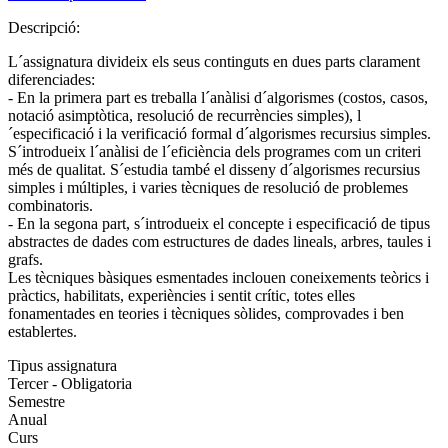
Descripció:
L´assignatura divideix els seus continguts en dues parts clarament
diferenciades:
- En la primera part es treballa l´anàlisi d´algorismes (costos, casos,
notació asimptòtica, resolució de recurrències simples), l
´especificació i la verificació formal d´algorismes recursius simples.
S´introdueix l´anàlisi de l´eficiència dels programes com un criteri
més de qualitat. S´estudia també el disseny d´algorismes recursius
simples i múltiples, i varies tècniques de resolució de problemes
combinatoris.
- En la segona part, s´introdueix el concepte i especificació de tipus
abstractes de dades com estructures de dades lineals, arbres, taules i
grafs.
Les tècniques bàsiques esmentades inclouen coneixements teòrics i
pràctics, habilitats, experiències i sentit crític, totes elles
fonamentades en teories i tècniques sòlides, comprovades i ben
establertes.
Tipus assignatura
Tercer - Obligatoria
Semestre
Anual
Curs