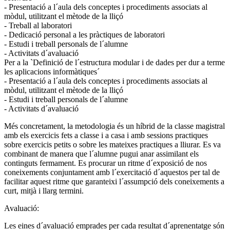
- Presentació a l´aula dels conceptes i procediments associats al
mòdul, utilitzant el mètode de la lliçó
- Treball al laboratori
- Dedicació personal a les pràctiques de laboratori
- Estudi i treball personals de l´alumne
- Activitats d´avaluació
Per a la `Definició de l´estructura modular i de dades per dur a terme
les aplicacions informàtiques´
- Presentació a l´aula dels conceptes i procediments associats al
mòdul, utilitzant el mètode de la lliçó
- Estudi i treball personals de l´alumne
- Activitats d´avaluació
Més concretament, la metodologia és un híbrid de la classe magistral
amb els exercicis fets a classe i a casa i amb sessions practiques
sobre exercicis petits o sobre les mateixes practiques a lliurar. Es va
combinant de manera que l´alumne pugui anar assimilant els
continguts fermament. Es procurar un ritme d´exposició de nos
coneixements conjuntament amb l´exercitació d´aquestos per tal de
facilitar aquest ritme que garanteixi l´assumpció dels coneixements a
curt, mitjà i llarg termini.
Avaluació:
Les eines d´avaluació emprades per cada resultat d´aprenentatge són