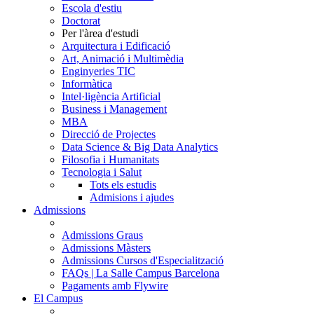
Escola d'estiu
Doctorat
Per l'àrea d'estudi
Arquitectura i Edificació
Art, Animació i Multimèdia
Enginyeries TIC
Informàtica
Intel·ligència Artificial
Business i Management
MBA
Direcció de Projectes
Data Science & Big Data Analytics
Filosofia i Humanitats
Tecnologia i Salut
Tots els estudis
Admisions i ajudes
Admissions
Admissions Graus
Admissions Màsters
Admissions Cursos d'Especialització
FAQs | La Salle Campus Barcelona
Pagaments amb Flywire
El Campus