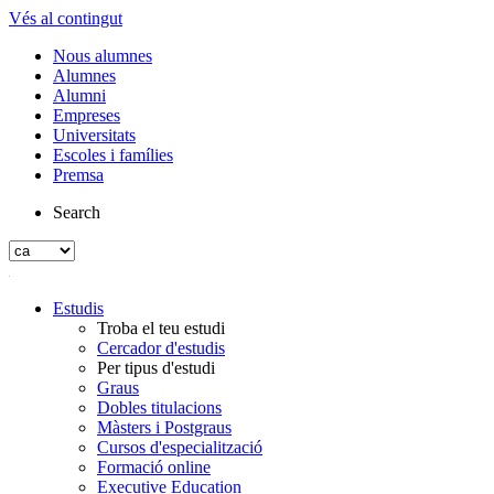
Vés al contingut
Nous alumnes
Alumnes
Alumni
Empreses
Universitats
Escoles i famílies
Premsa
Search
Estudis
Troba el teu estudi
Cercador d'estudis
Per tipus d'estudi
Graus
Dobles titulacions
Màsters i Postgraus
Cursos d'especialització
Formació online
Executive Education