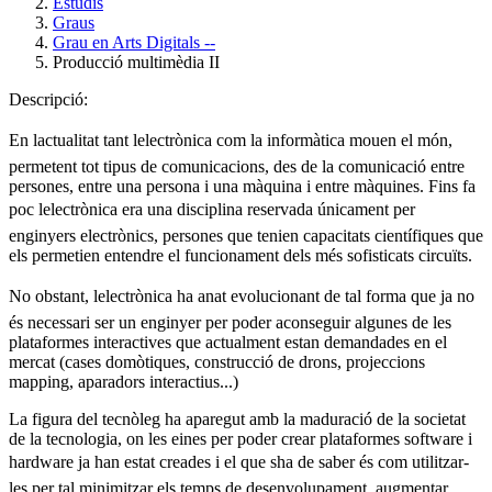
Estudis
Graus
Grau en Arts Digitals --
Producció multimèdia II
Descripció:
En lactualitat tant lelectrònica com la informàtica mouen el món,
permetent tot tipus de comunicacions, des de la comunicació entre
persones, entre una persona i una màquina i entre màquines. Fins fa
poc lelectrònica era una disciplina reservada únicament per
enginyers electrònics, persones que tenien capacitats científiques que
els permetien entendre el funcionament dels més sofisticats circuïts.
No obstant, lelectrònica ha anat evolucionant de tal forma que ja no
és necessari ser un enginyer per poder aconseguir algunes de les
plataformes interactives que actualment estan demandades en el
mercat (cases domòtiques, construcció de drons, projeccions
mapping, aparadors interactius...)
La figura del tecnòleg ha aparegut amb la maduració de la societat
de la tecnologia, on les eines per poder crear plataformes software i
hardware ja han estat creades i el que sha de saber és com utilitzar-
les per tal minimitzar els temps de desenvolupament, augmentar