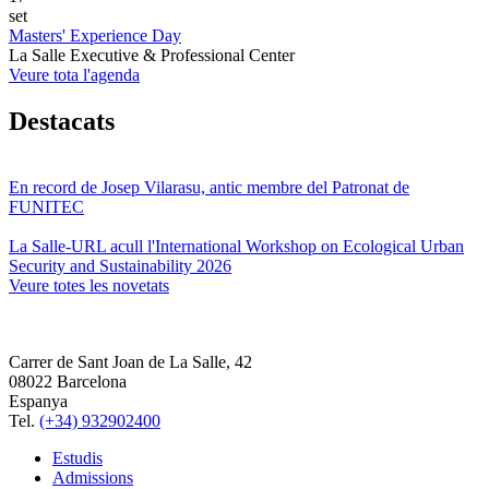
set
Masters' Experience Day
La Salle Executive & Professional Center
Veure tota l'agenda
Destacats
En record de Josep Vilarasu, antic membre del Patronat de
FUNITEC
La Salle-URL acull l'International Workshop on Ecological Urban
Security and Sustainability 2026
Veure totes les novetats
Carrer de Sant Joan de La Salle, 42
08022 Barcelona
Espanya
Tel.
(+34) 932902400
Estudis
Admissions