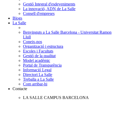
Gestió Integral d'esdeveniments
La innovació, ADN de La Salle
Consell d'empreses
Blogs
La Salle
Benvinguts a La Salle Barcelona - Universitat Ramon
Llull
Coneix-nos
Organització i estructura
Escoles i Facultats
Gestió de la qualitat
Model acadèmic
Portal de Transparència
Informació Legal
Directori La Salle
Treballa a La Salle
Com arribar-hi
Contacte
LA SALLE CAMPUS BARCELONA