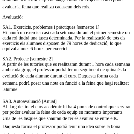
avaluar la feina que realitza cadascun dels rols.
Avaluació:
SA1. Exercicis, problemes i pràctiques [semestre 1]
Hi haurà un exercici casi cada setmana durant el primer semestre on
cada rol tindrà una tasca determinada. Per la realització de tots els
exercicis els alumnes disposen de 79 hores de dedicació, lo que
equival a unes 6 hores per exercici.
SA2. Projecte [semestre 2]
A partir de les tutories que es realitzaran durant 1 hora cada setmana
amb cada grup, el professor podrà fer un seguiment de quina és la
evolució de cada alumne durant el curs. Daquesta forma cada
setmana podrà posar una nota en funció a la feina que hagi realitzat
lalumne.
SA3. Autoavaluació [Anual]
Al llarg del tot el curs acadèmic hi ha 4 punts de control que serviran
per poder avaluar la feina de cada equip en moments importants.
Una de les tasques que shauran de fer és avaluar-se entre ells.
Daquesta forma el professor podrà tenir una idea sobre la bona