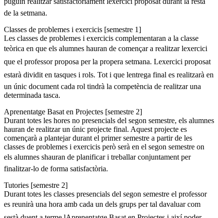
puguin realitzar satisfactòriament lexercici proposat durant la resta
de la setmana.
Classes de problemes i exercicis [semestre 1]
Les classes de problemes i exercicis complementaran a la classe
teòrica en que els alumnes hauran de començar a realitzar lexercici
que el professor proposa per la propera setmana. Lexercici proposat
estarà dividit en tasques i rols. Tot i que lentrega final es realitzarà en
un únic document cada rol tindrà la competència de realitzar una
determinada tasca.
Aprenentatge Basat en Projectes [semestre 2]
Durant totes les hores no presencials del segon semestre, els alumnes
hauran de realitzar un únic projecte final. Aquest projecte es
començarà a plantejar durant el primer semestre a partir de les
classes de problemes i exercicis però serà en el segon semestre on
els alumnes shauran de planificar i treballar conjuntament per
finalitzar-lo de forma satisfactòria.
Tutories [semestre 2]
Durant totes les classes presencials del segon semestre el professor
es reunirà una hora amb cada un dels grups per tal davaluar com
sestà duent a terme lAprenentatge Basat en Projectes i així poder