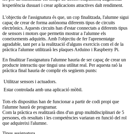
lexperiència dusuari i crear aplicacions atractives dalt rendiment.
L'objectiu de l'assignatura és que, un cop finalitzada, l'alumne sigui
capaç de crear de forma autònoma diferents tipus de circuits
electrònics. Aquests circuits han d'estar connectats a diferents tipus
de sensors i motors que permetin mostrar a l'alumne els
coneixements adquirits. Amb l'objectiu de fer l'aprenentatge
agradable, tant per a la realització d'alguns exercicis com el de la
pràctica l'alumne utilitzarà les plaques Arduino i Raspberry Pi.
En finalitzar l'assignatura l'alumne hauria de ser capaç de crear un
producte interactiu que tingui una utilitat real. Per aquesta raó la
pràctica final hauria de complir els següents punts:
 Utilitzar sensors i actuadors.
 Estar controlada amb una aplicació mòbil.
Tots els dispositius han de funcionar a partir de codi propi que
l'alumne haurà de programar.
Com la pràctica es realitzarà dins d'un grup multidisciplinari de 5
persones, els resultats i les competències variaran en funció del rol
que adquireixi l'alumne.
Tipus assignatura