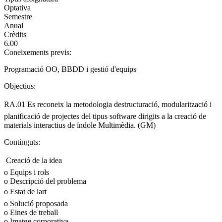
Optativa
Semestre
Anual
Crèdits
6.00
Coneixements previs:
Programació OO, BBDD i gestió d'equips
Objectius:
RA.01 Es reconeix la metodologia destructuració, modularització i
planificació de projectes del tipus software dirigits a la creació de
materials interactius de índole Multimèdia. (GM)
Continguts:
 Creació de la idea
o Equips i rols
o Descripció del problema
o Estat de lart
o Solució proposada
o Eines de treball
o Imatge corporativa