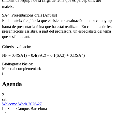
sintonia de lequip i de la carga de feina que es percep dins del
mateix.
SA4. Presentacions orals [Anuals]
En la mateix freqüència que el sistema davaluació anterior cada grup
haurà de presentar la feina que ha estat realitzant. En cada una de les
presentacions assistirà, a part del professors, un especialista del tema
que sestà tractant.
Criteris avaluació:
NF = 0.4(SA1) + 0.4(SA2) + 0.1(SA3) + 0.1(SA4)
Bibliografia bàsica:
Material complementari:
i
Agenda
2
set
Welcome Week 2026-27
La Salle Campus Barcelona
17