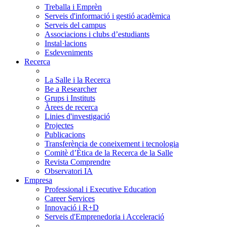
Treballa i Emprèn
Serveis d'informació i gestió acadèmica
Serveis del campus
Associacions i clubs d’estudiants
Instal·lacions
Esdeveniments
Recerca
La Salle i la Recerca
Be a Researcher
Grups i Instituts
Àrees de recerca
Linies d'investigació
Projectes
Publicacions
Transferència de coneixement i tecnologia
Comitè d’Ètica de la Recerca de la Salle
Revista Comprendre
Observatori IA
Empresa
Professional i Executive Education
Career Services
Innovació i R+D
Serveis d'Emprenedoria i Acceleració