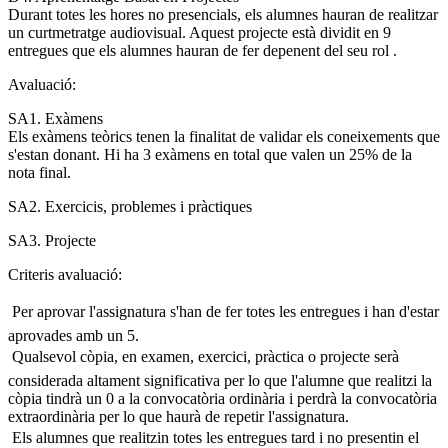
Durant totes les hores no presencials, els alumnes hauran de realitzar
un curtmetratge audiovisual. Aquest projecte està dividit en 9
entregues que els alumnes hauran de fer depenent del seu rol .
Avaluació:
SA1. Exàmens
Els exàmens teòrics tenen la finalitat de validar els coneixements que
s'estan donant. Hi ha 3 exàmens en total que valen un 25% de la
nota final.
SA2. Exercicis, problemes i pràctiques
SA3. Projecte
Criteris avaluació:
 Per aprovar l'assignatura s'han de fer totes les entregues i han d'estar
aprovades amb un 5.
 Qualsevol còpia, en examen, exercici, pràctica o projecte serà
considerada altament significativa per lo que l'alumne que realitzi la
còpia tindrà un 0 a la convocatòria ordinària i perdrà la convocatòria
extraordinària per lo que haurà de repetir l'assignatura.
 Els alumnes que realitzin totes les entregues tard i no presentin el