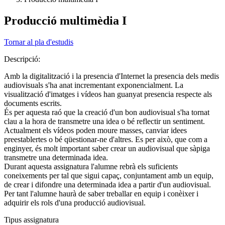
Producció multimèdia I
Tornar al pla d'estudis
Descripció:
Amb la digitalització i la presencia d'Internet la presencia dels medis
audiovisuals s'ha anat incrementant exponencialment. La
visualització d'imatges i vídeos han guanyat presencia respecte als
documents escrits.
És per aquesta raó que la creació d'un bon audiovisual s'ha tornat
clau a la hora de transmetre una idea o bé reflectir un sentiment.
Actualment els vídeos poden moure masses, canviar idees
preestablertes o bé qüestionar-ne d'altres. Es per això, que com a
enginyer, és molt important saber crear un audiovisual que sàpiga
transmetre una determinada idea.
Durant aquesta assignatura l'alumne rebrà els suficients
coneixements per tal que sigui capaç, conjuntament amb un equip,
de crear i difondre una determinada idea a partir d'un audiovisual.
Per tant l'alumne haurà de saber treballar en equip i conèixer i
adquirir els rols d'una producció audiovisual.
Tipus assignatura