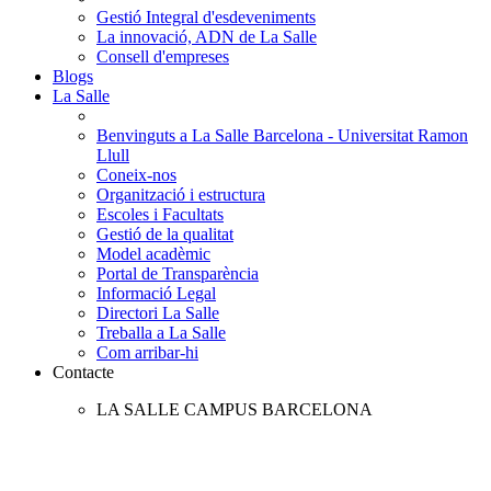
Gestió Integral d'esdeveniments
La innovació, ADN de La Salle
Consell d'empreses
Blogs
La Salle
Benvinguts a La Salle Barcelona - Universitat Ramon
Llull
Coneix-nos
Organització i estructura
Escoles i Facultats
Gestió de la qualitat
Model acadèmic
Portal de Transparència
Informació Legal
Directori La Salle
Treballa a La Salle
Com arribar-hi
Contacte
LA SALLE CAMPUS BARCELONA