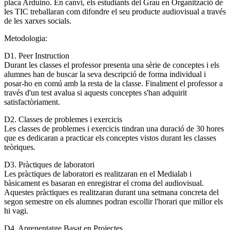
placa Arduino. En canvi, els estudiants del Grau en Organització de
les TIC treballaran com difondre el seu producte audiovisual a través
de les xarxes socials.
Metodologia:
D1. Peer Instruction
Durant les classes el professor presenta una sèrie de conceptes i els
alumnes han de buscar la seva descripció de forma individual i
posar-ho en comú amb la resta de la classe. Finalment el professor a
través d'un test avalua si aquests conceptes s'han adquirit
satisfactòriament.
D2. Classes de problemes i exercicis
Les classes de problemes i exercicis tindran una duració de 30 hores
que es dedicaran a practicar els conceptes vistos durant les classes
teòriques.
D3. Pràctiques de laboratori
Les pràctiques de laboratori es realitzaran en el Medialab i
bàsicament es basaran en enregistrar el croma del audiovisual.
Aquestes pràctiques es realitzaran durant una setmana concreta del
segon semestre on els alumnes podran escollir l'horari que millor els
hi vagi.
D4. Aprenentatge Basat en Projectes