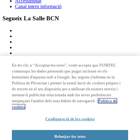
Accessibilitat
Canal intern informació
Segueix La Salle BCN
En fer clic a “Acceptar-les totes”, vostè accepta que FUNITEC
comuniqui les dades personals que pugui incloure en els
Membre de
formularis d'aquesta web a Google, Inc segons s'informa en la
Política de Privacitat i permet la instal·lació de cookies pròpies i
de tercers en el seu dispositiu per a millorar els nostres serveis i
mostrar-li publicitat relacionada amb les seves preferències
Acreditacions
mitjançant l'anàlisi dels seus hàbits de navegació.
Política de
cookies
Configuració de les cookies
© 2026 La Salle Campus Barcelona - URL |
Avís legal
|
Política de
privacitat
|
Política de cookies
Rebutjar-les totes
Formulari de cerca