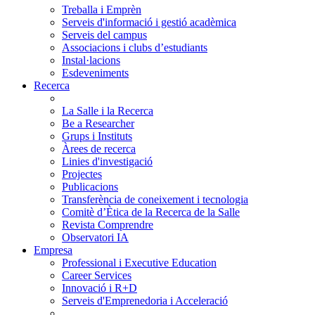
Treballa i Emprèn
Serveis d'informació i gestió acadèmica
Serveis del campus
Associacions i clubs d’estudiants
Instal·lacions
Esdeveniments
Recerca
La Salle i la Recerca
Be a Researcher
Grups i Instituts
Àrees de recerca
Linies d'investigació
Projectes
Publicacions
Transferència de coneixement i tecnologia
Comitè d’Ètica de la Recerca de la Salle
Revista Comprendre
Observatori IA
Empresa
Professional i Executive Education
Career Services
Innovació i R+D
Serveis d'Emprenedoria i Acceleració