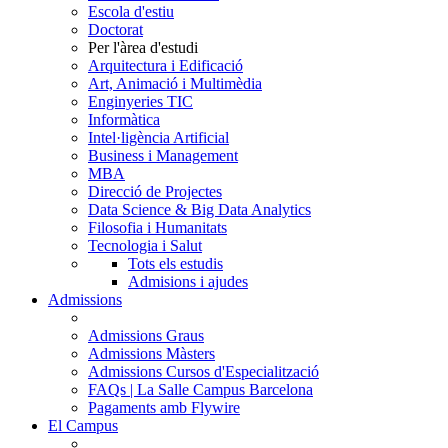
Escola d'estiu
Doctorat
Per l'àrea d'estudi
Arquitectura i Edificació
Art, Animació i Multimèdia
Enginyeries TIC
Informàtica
Intel·ligència Artificial
Business i Management
MBA
Direcció de Projectes
Data Science & Big Data Analytics
Filosofia i Humanitats
Tecnologia i Salut
Tots els estudis
Admisions i ajudes
Admissions
Admissions Graus
Admissions Màsters
Admissions Cursos d'Especialització
FAQs | La Salle Campus Barcelona
Pagaments amb Flywire
El Campus