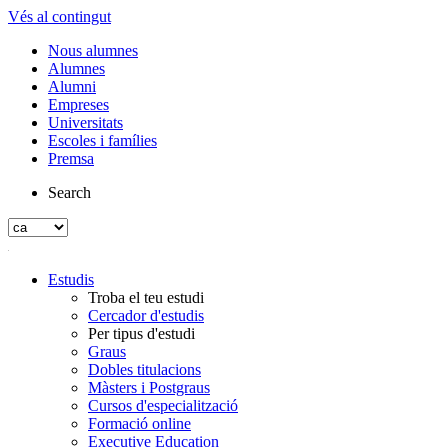
Vés al contingut
Nous alumnes
Alumnes
Alumni
Empreses
Universitats
Escoles i famílies
Premsa
Search
Estudis
Troba el teu estudi
Cercador d'estudis
Per tipus d'estudi
Graus
Dobles titulacions
Màsters i Postgraus
Cursos d'especialització
Formació online
Executive Education