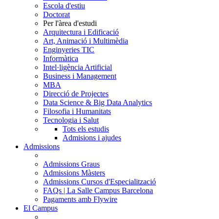
Escola d'estiu
Doctorat
Per l'àrea d'estudi
Arquitectura i Edificació
Art, Animació i Multimèdia
Enginyeries TIC
Informàtica
Intel·ligència Artificial
Business i Management
MBA
Direcció de Projectes
Data Science & Big Data Analytics
Filosofia i Humanitats
Tecnologia i Salut
Tots els estudis
Admisions i ajudes
Admissions
Admissions Graus
Admissions Màsters
Admissions Cursos d'Especialització
FAQs | La Salle Campus Barcelona
Pagaments amb Flywire
El Campus