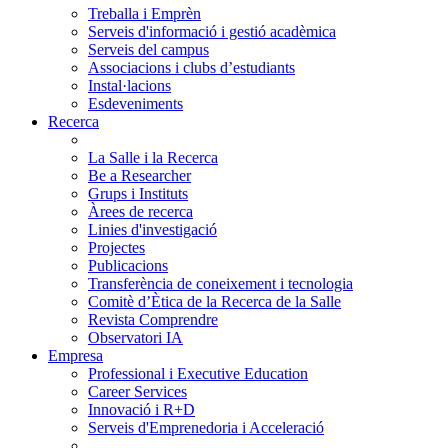
Treballa i Emprèn
Serveis d'informació i gestió acadèmica
Serveis del campus
Associacions i clubs d’estudiants
Instal·lacions
Esdeveniments
Recerca
La Salle i la Recerca
Be a Researcher
Grups i Instituts
Àrees de recerca
Linies d'investigació
Projectes
Publicacions
Transferència de coneixement i tecnologia
Comitè d’Ètica de la Recerca de la Salle
Revista Comprendre
Observatori IA
Empresa
Professional i Executive Education
Career Services
Innovació i R+D
Serveis d'Emprenedoria i Acceleració