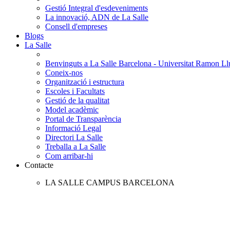
Gestió Integral d'esdeveniments
La innovació, ADN de La Salle
Consell d'empreses
Blogs
La Salle
Benvinguts a La Salle Barcelona - Universitat Ramon Llu
Coneix-nos
Organització i estructura
Escoles i Facultats
Gestió de la qualitat
Model acadèmic
Portal de Transparència
Informació Legal
Directori La Salle
Treballa a La Salle
Com arribar-hi
Contacte
LA SALLE CAMPUS BARCELONA