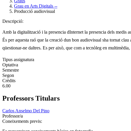
Graus
Grau en Arts Digitals --
Producció audiovisual
Descripció:
Amb la digitalització i la presencia dInternet la presencia dels medis
És per aquesta raó que la creació dun bon audiovisual sha tornat clau
qüestionar-ne daltres. Es per això, que com a tecnòleg en multimèdia,
Tipus assignatura
Optativa
Semestre
Segon
Crèdits
6.00
Professors Titulars
Carlos Anselmo Del Pino
Professor/a
Coneixements previs: