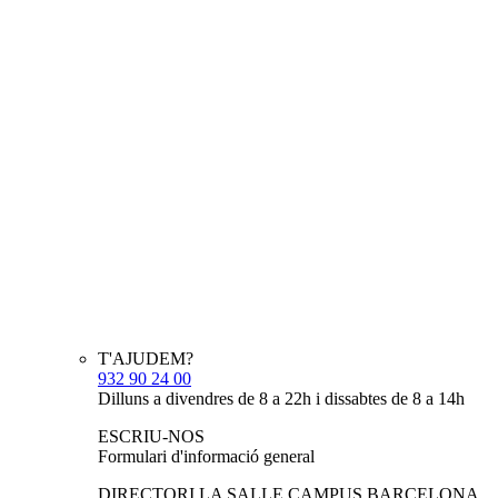
T'AJUDEM?
932 90 24 00
Dilluns a divendres de 8 a 22h i dissabtes de 8 a 14h
ESCRIU-NOS
Formulari d'informació general
DIRECTORI LA SALLE CAMPUS BARCELONA