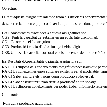
Es requereixen coneixements bàsics en fotografia.
Objectius:
Durant aquesta assignatura lalumne rebrà els suficients coneixements 
de saber treballar en equip i conèixer i adquirir els rols duna producci
Les Competències associades a aquesta assignatures son:
CG9. Tenir la capacitat de treballar en un equip interdisciplinari.
CE1. Concebre i elaborar guions.
CE3. Producció i edició dàudio, imatge i vídeo digital.
CE8. Utilitzar la capacitat corporal en els processos de producció (exp
Els Resultats dAprenentatge daquesta assignatura són:
RA.01 Es disposa dels coneixements fotogràfics necessaris que permeti
RA.02 Es coneixen les eines software existents per al modelatge, l'ani
RA.03 Saber escriure els guions duna producció audiovisual.
RA.04 Saber estructurar i planificar la producció en un rodatge.
RA.05 Es disposen coneixements per poder trobar informació rellevant
Continguts:
 Rols duna producció audiovisual