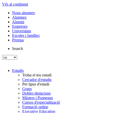
Vés al contingut
Nous alumnes
Alumnes
Alumni
Empreses
Universitats
Escoles i famílies
Premsa
Search
Estudis
Troba el teu estudi
Cercador d'estudis
Per tipus d'estudi
Graus
Dobles titulacions
Màsters i Postgraus
Cursos d'especialització
Formació online
Executive Education