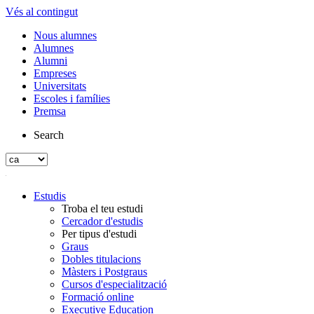
Vés al contingut
Nous alumnes
Alumnes
Alumni
Empreses
Universitats
Escoles i famílies
Premsa
Search
Estudis
Troba el teu estudi
Cercador d'estudis
Per tipus d'estudi
Graus
Dobles titulacions
Màsters i Postgraus
Cursos d'especialització
Formació online
Executive Education