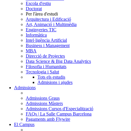
Escola d'estiu
Doctorat
Per l'àrea d'estudi
Arquitectura i Edificació
Art, Animació i Multimèdia
Enginyeries TIC
Informàtica
Intel·ligència Artificial
Business i Management
MBA
Direcció de Projectes
Data Science & Big Data Analytics
Filosofia i Humanitats
Tecnologia i Salut
Tots els estudis
Admisions i ajudes
Admissions
Admissions Graus
Admissions Màsters
Admissions Cursos d'Especialització
FAQs | La Salle Campus Barcelona
Pagaments amb Flywire
El Campus