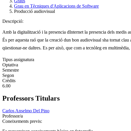
Graus
Grau en Tècniques d'Aplicacions de Software
Producció audiovisual
Descripció:
Amb la digitalització i la presencia dInternet la presencia dels medis
És per aquesta raó que la creació dun bon audiovisual sha tornat clau
qüestionar-ne daltres. Es per això, que com a tecnòleg en multimèdia,
Tipus assignatura
Optativa
Semestre
Segon
Crèdits
6.00
Professors Titulars
Carlos Anselmo Del Pino
Professor/a
Coneixements previs: