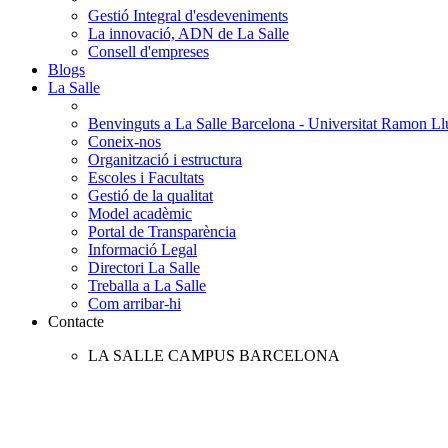
Gestió Integral d'esdeveniments
La innovació, ADN de La Salle
Consell d'empreses
Blogs
La Salle
Benvinguts a La Salle Barcelona - Universitat Ramon Llu
Coneix-nos
Organització i estructura
Escoles i Facultats
Gestió de la qualitat
Model acadèmic
Portal de Transparència
Informació Legal
Directori La Salle
Treballa a La Salle
Com arribar-hi
Contacte
LA SALLE CAMPUS BARCELONA