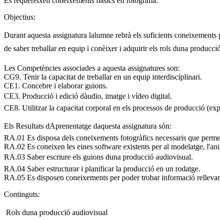
Es requereixen coneixements bàsics en fotografia.
Objectius:
Durant aquesta assignatura lalumne rebrà els suficients coneixements 
de saber treballar en equip i conèixer i adquirir els rols duna producci
Les Competències associades a aquesta assignatures son:
CG9. Tenir la capacitat de treballar en un equip interdisciplinari.
CE1. Concebre i elaborar guions.
CE3. Producció i edició dàudio, imatge i vídeo digital.
CE8. Utilitzar la capacitat corporal en els processos de producció (exp
Els Resultats dAprenentatge daquesta assignatura són:
RA.01 Es disposa dels coneixements fotogràfics necessaris que permeti
RA.02 Es coneixen les eines software existents per al modelatge, l'ani
RA.03 Saber escriure els guions duna producció audiovisual.
RA.04 Saber estructurar i planificar la producció en un rodatge.
RA.05 Es disposen coneixements per poder trobar informació rellevant
Continguts:
 Rols duna producció audiovisual