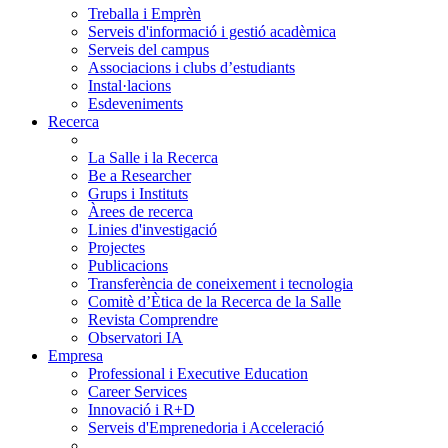
Treballa i Emprèn
Serveis d'informació i gestió acadèmica
Serveis del campus
Associacions i clubs d’estudiants
Instal·lacions
Esdeveniments
Recerca
La Salle i la Recerca
Be a Researcher
Grups i Instituts
Àrees de recerca
Linies d'investigació
Projectes
Publicacions
Transferència de coneixement i tecnologia
Comitè d’Ètica de la Recerca de la Salle
Revista Comprendre
Observatori IA
Empresa
Professional i Executive Education
Career Services
Innovació i R+D
Serveis d'Emprenedoria i Acceleració