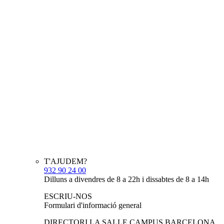
T'AJUDEM?
932 90 24 00
Dilluns a divendres de 8 a 22h i dissabtes de 8 a 14h
ESCRIU-NOS
Formulari d'informació general
DIRECTORI LA SALLE CAMPUS BARCELONA