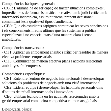
Competències bàsiques i generals:
- CG1: L'alumne ha de ser capaç de tractar situacions complexes i
impredictibles de forma sistemàtica i creativa, amb judici crític, amb
informació incompleta, assumint riscos, prenent decisions i
comunicant-les a qualsevol tipus d'audiència.
- CB9: Que els estudiants sàpiguen comunicar les seves conclusions
i els coneixements i raons últimes que les sustenten a públics
especialitzats i no especialitzats d'una manera clara i sense
ambigüitats.
Competències transversals:
- CT1: Aplicar un enfocament analític i crític per resoldre de manera
efectiva problemes empresarials.
- CT3: Comunicar de manera efectiva plans i accions relacionats
amb la gestió d'empreses.
Competències específiques:
- CE1: Entendre l'entorn de negocis internacionals i desenvolupar
solucions als problemes de negocis amb una visió internacional.
- CE2: Liderar equips i desenvolupar les habilitats personals dins
d'equips de treball internacionals i innovadors.
- CE6: Utilitzar tecnologia en les activitats relacionades amb la
gestió empresarial com a eina competitiva en mercats globals.
Bibliografia bàsica: