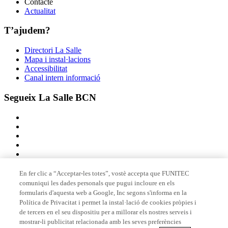
Contacte
Actualitat
T’ajudem?
Directori La Salle
Mapa i instal·lacions
Accessibilitat
Canal intern informació
Segueix La Salle BCN
En fer clic a “Acceptar-les totes”, vostè accepta que FUNITEC
comuniqui les dades personals que pugui incloure en els
Membre de
formularis d'aquesta web a Google, Inc segons s'informa en la
Política de Privacitat i permet la instal·lació de cookies pròpies i
de tercers en el seu dispositiu per a millorar els nostres serveis i
mostrar-li publicitat relacionada amb les seves preferències
Acreditacions