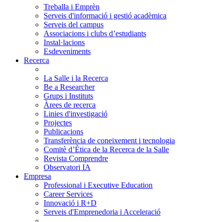
Treballa i Emprèn
Serveis d'informació i gestió acadèmica
Serveis del campus
Associacions i clubs d’estudiants
Instal·lacions
Esdeveniments
Recerca
La Salle i la Recerca
Be a Researcher
Grups i Instituts
Àrees de recerca
Linies d'investigació
Projectes
Publicacions
Transferència de coneixement i tecnologia
Comitè d’Ètica de la Recerca de la Salle
Revista Comprendre
Observatori IA
Empresa
Professional i Executive Education
Career Services
Innovació i R+D
Serveis d'Emprenedoria i Acceleració