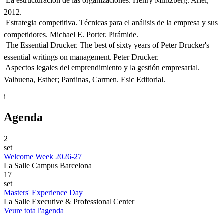
 La estructuración de las organizaciones. Henry Mintzberg. Ariel,
2012.
 Estrategia competitiva. Técnicas para el análisis de la empresa y sus
competidores. Michael E. Porter. Pirámide.
 The Essential Drucker. The best of sixty years of Peter Drucker's
essential writings on management. Peter Drucker.
 Aspectos legales del emprendimiento y la gestión empresarial.
Valbuena, Esther; Pardinas, Carmen. Esic Editorial.
i
Agenda
2
set
Welcome Week 2026-27
La Salle Campus Barcelona
17
set
Masters' Experience Day
La Salle Executive & Professional Center
Veure tota l'agenda