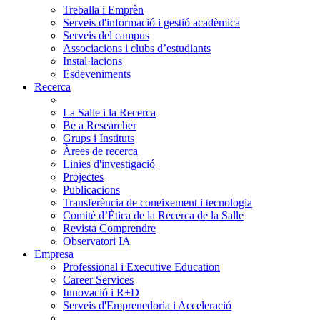
Treballa i Emprèn
Serveis d'informació i gestió acadèmica
Serveis del campus
Associacions i clubs d’estudiants
Instal·lacions
Esdeveniments
Recerca
La Salle i la Recerca
Be a Researcher
Grups i Instituts
Àrees de recerca
Linies d'investigació
Projectes
Publicacions
Transferència de coneixement i tecnologia
Comitè d’Ètica de la Recerca de la Salle
Revista Comprendre
Observatori IA
Empresa
Professional i Executive Education
Career Services
Innovació i R+D
Serveis d'Emprenedoria i Acceleració