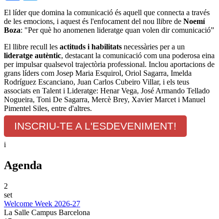
El líder que domina la comunicació és aquell que connecta a través
de les emocions, i aquest és l'enfocament del nou llibre de
Noemí
Boza
: "Per què ho anomenen lideratge quan volen dir comunicació”
El llibre recull les
actituds i habilitats
necessàries per a un
lideratge autèntic
, destacant la comunicació com una poderosa eina
per impulsar qualsevol trajectòria professional. Inclou aportacions de
grans líders com Josep Maria Esquirol, Oriol Sagarra, Imelda
Rodríguez Escanciano, Juan Carlos Cubeiro Villar, i els teus
associats en Talent i Lideratge: Henar Vega, José Armando Tellado
Nogueira, Toni De Sagarra, Mercè Brey, Xavier Marcet i Manuel
Pimentel Siles, entre d'altres.
INSCRIU-TE A L'ESDEVENIMENT!
i
Agenda
2
set
Welcome Week 2026-27
La Salle Campus Barcelona