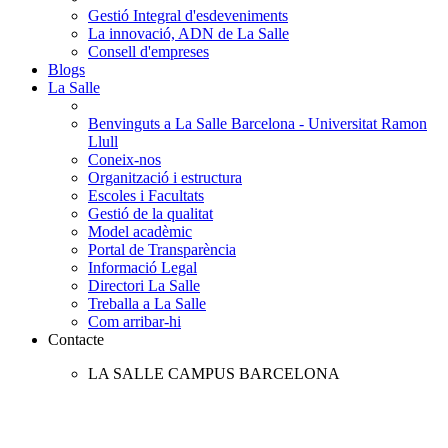
Gestió Integral d'esdeveniments
La innovació, ADN de La Salle
Consell d'empreses
Blogs
La Salle
Benvinguts a La Salle Barcelona - Universitat Ramon
Llull
Coneix-nos
Organització i estructura
Escoles i Facultats
Gestió de la qualitat
Model acadèmic
Portal de Transparència
Informació Legal
Directori La Salle
Treballa a La Salle
Com arribar-hi
Contacte
LA SALLE CAMPUS BARCELONA