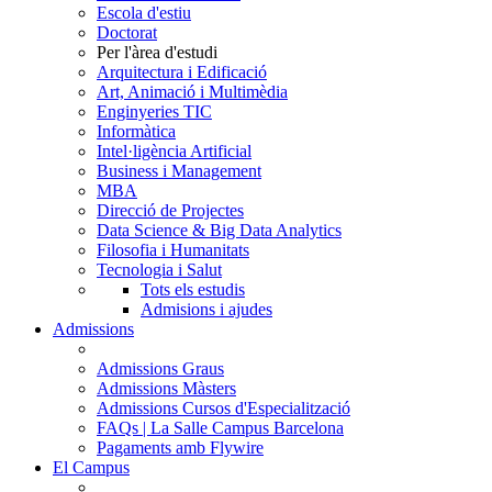
Escola d'estiu
Doctorat
Per l'àrea d'estudi
Arquitectura i Edificació
Art, Animació i Multimèdia
Enginyeries TIC
Informàtica
Intel·ligència Artificial
Business i Management
MBA
Direcció de Projectes
Data Science & Big Data Analytics
Filosofia i Humanitats
Tecnologia i Salut
Tots els estudis
Admisions i ajudes
Admissions
Admissions Graus
Admissions Màsters
Admissions Cursos d'Especialització
FAQs | La Salle Campus Barcelona
Pagaments amb Flywire
El Campus