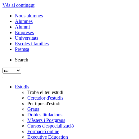
Vés al contingut
Nous alumnes
Alumnes
Alumni
Empreses
Universitats
Escoles i famílies
Premsa
Search
Estudis
Troba el teu estudi
Cercador d'estudis
Per tipus d'estudi
Graus
Dobles titulacions
Màsters i Postgraus
Cursos d'especialització
Formació online
Executive Education