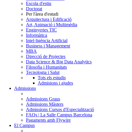
Escola d'estiu
Doctorat
Per l'àrea d'estudi
Arquitectura i Edificació
Art, Animació i Multimèdia
Enginyeries TIC
Informàtica
Intel·ligència Artificial
Business i Management
MBA
Direcció de Projectes
Data Science & Big Data Analytics
Filosofia i Humanitats
Tecnologia i Salut
Tots els estudis
Admisions i ajudes
Admissions
Admissions Graus
Admissions Màsters
Admissions Cursos d'Especialització
FAQs | La Salle Campus Barcelona
Pagaments amb Flywire
El Campus