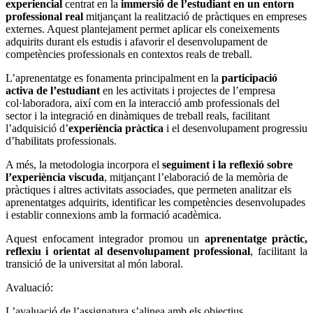
experiencial
centrat en la
immersió de l’estudiant en un entorn
professional real
mitjançant la realització de pràctiques en empreses
externes. Aquest plantejament permet aplicar els coneixements
adquirits durant els estudis i afavorir el desenvolupament de
competències professionals en contextos reals de treball.
L’aprenentatge es fonamenta principalment en la
participació
activa de l’estudiant
en les activitats i projectes de l’empresa
col·laboradora, així com en la interacció amb professionals del
sector i la integració en dinàmiques de treball reals, facilitant
l’adquisició d’
experiència pràctica
i el desenvolupament progressiu
d’habilitats professionals.
A més, la metodologia incorpora el
seguiment i la reflexió sobre
l’experiència viscuda
, mitjançant l’elaboració de la memòria de
pràctiques i altres activitats associades, que permeten analitzar els
aprenentatges adquirits, identificar les competències desenvolupades
i establir connexions amb la formació acadèmica.
Aquest enfocament integrador promou un
aprenentatge pràctic,
reflexiu i orientat al desenvolupament professional
, facilitant la
transició de la universitat al món laboral.
Avaluació:
L’avaluació de l’assignatura s’alinea amb els objectius