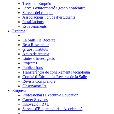
Treballa i Emprèn
Serveis d'informació i gestió acadèmica
Serveis del campus
Associacions i clubs d’estudiants
Instal·lacions
Esdeveniments
Recerca
La Salle i la Recerca
Be a Researcher
Grups i Instituts
Àrees de recerca
Linies d'investigació
Projectes
Publicacions
Transferència de coneixement i tecnologia
Comitè d’Ètica de la Recerca de la Salle
Revista Comprendre
Observatori IA
Empresa
Professional i Executive Education
Career Services
Innovació i R+D
Serveis d'Emprenedoria i Acceleració