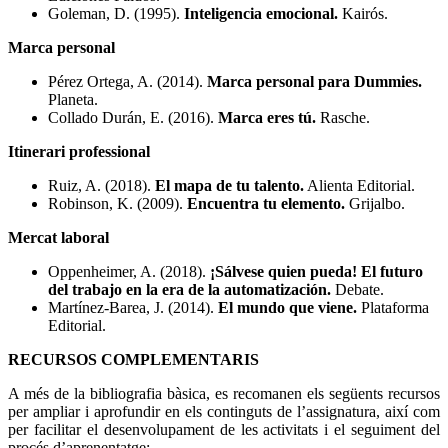
Goleman, D. (1995).
Inteligencia emocional.
Kairós.
Marca personal
Pérez Ortega, A. (2014).
Marca personal para Dummies.
Planeta.
Collado Durán, E. (2016).
Marca eres tú.
Rasche.
Itinerari professional
Ruiz, A. (2018).
El mapa de tu talento.
Alienta Editorial.
Robinson, K. (2009).
Encuentra tu elemento.
Grijalbo.
Mercat laboral
Oppenheimer, A. (2018).
¡Sálvese quien pueda! El futuro
del trabajo en la era de la automatización.
Debate.
Martínez-Barea, J. (2014).
El mundo que viene.
Plataforma
Editorial.
RECURSOS COMPLEMENTARIS
A més de la bibliografia bàsica, es recomanen els següents recursos
per ampliar i aprofundir en els continguts de l’assignatura, així com
per facilitar el desenvolupament de les activitats i el seguiment del
procés d’aprenentatge: