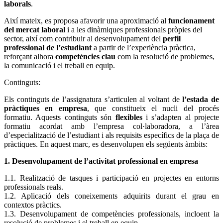
laborals
.
Així mateix, es proposa afavorir una aproximació al
funcionament
del
mercat laboral
i a les dinàmiques professionals pròpies del
sector, així com contribuir al desenvolupament del
perfil
professional de l’estudiant
a partir de l’experiència pràctica,
reforçant alhora
competències clau
com la resolució de problemes,
la comunicació i el treball en equip.
Continguts:
Els continguts de l’assignatura s’articulen al voltant de
l’estada de
pràctiques en empresa
, que constitueix el nucli del procés
formatiu. Aquests continguts són
flexibles
i s’adapten al projecte
formatiu acordat amb l’empresa col·laboradora, a l’àrea
d’especialització de l’estudiant i als requisits específics de la plaça de
pràctiques. En aquest marc, es desenvolupen els següents àmbits:
1. Desenvolupament de l’activitat professional en empresa
1.1. Realització de tasques i participació en projectes en entorns
professionals reals.
1.2. Aplicació dels coneixements adquirits durant el grau en
contextos pràctics.
1.3. Desenvolupament de competències professionals, incloent la
resolució de problemes i el treball en equip.