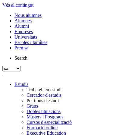
Vés al contingut
Nous alumnes
Alumnes
Alumni
Empreses
Universitats
Escoles i famílies
Premsa
Search
Estudis
Troba el teu estudi
Cercador d'estudis
Per tipus d'estudi
Graus
Dobles titulacions
Màsters i Postgraus
Cursos d'especialització
Formació online
Executive Education