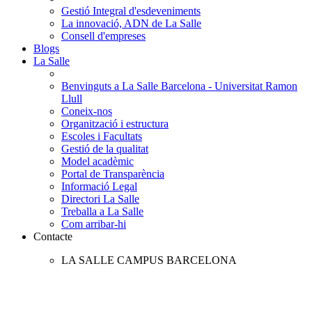
Gestió Integral d'esdeveniments
La innovació, ADN de La Salle
Consell d'empreses
Blogs
La Salle
Benvinguts a La Salle Barcelona - Universitat Ramon
Llull
Coneix-nos
Organització i estructura
Escoles i Facultats
Gestió de la qualitat
Model acadèmic
Portal de Transparència
Informació Legal
Directori La Salle
Treballa a La Salle
Com arribar-hi
Contacte
LA SALLE CAMPUS BARCELONA