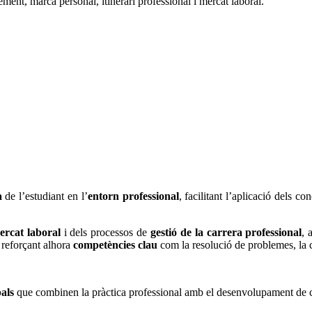
ent, marca personal, itinerari professional i mercat laboral.
va
de l’estudiant en l’
entorn professional
, facilitant l’aplicació dels c
ercat laboral
i dels processos de
gestió de la carrera professional
, 
 reforçant alhora
competències clau
com la resolució de problemes, la c
als
que combinen la pràctica professional amb el desenvolupament de co