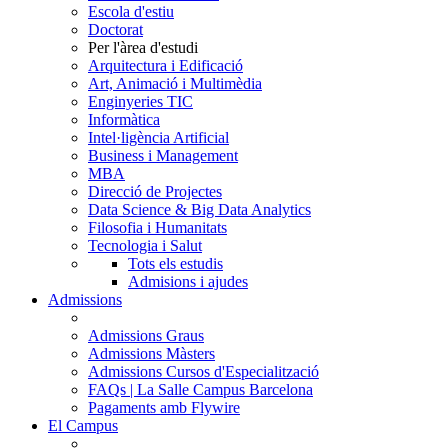
Escola d'estiu
Doctorat
Per l'àrea d'estudi
Arquitectura i Edificació
Art, Animació i Multimèdia
Enginyeries TIC
Informàtica
Intel·ligència Artificial
Business i Management
MBA
Direcció de Projectes
Data Science & Big Data Analytics
Filosofia i Humanitats
Tecnologia i Salut
Tots els estudis
Admisions i ajudes
Admissions
Admissions Graus
Admissions Màsters
Admissions Cursos d'Especialització
FAQs | La Salle Campus Barcelona
Pagaments amb Flywire
El Campus