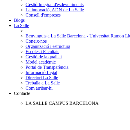
Gestió Integral d'esdeveniments
La innovació, ADN de La Salle
Consell d'empreses
Blogs
La Salle
Benvinguts a La Salle Barcelona - Universitat Ramon Llu
Coneix-nos
Organització i estructura
Escoles i Facultats
Gestió de la qualitat
Model acadèmic
Portal de Transparència
Informació Legal
Directori La Salle
Treballa a La Salle
Com arribar-hi
Contacte
LA SALLE CAMPUS BARCELONA