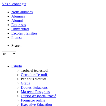
Vés al contingut
Nous alumnes
Alumnes
Alumni
Empreses
Universitats
Escoles i famílies
Premsa
Search
Estudis
Troba el teu estudi
Cercador d'estudis
Per tipus d'estudi
Graus
Dobles titulacions
Màsters i Postgraus
Cursos d'especialització
Formació online
Executive Education