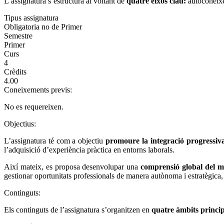
L’assignatura s’estructura al voltant de
quatre eixos clau:
autoconeixem
Tipus assignatura
Obligatoria no de Primer
Semestre
Primer
Curs
4
Crèdits
4.00
Coneixements previs:
No es requereixen.
Objectius:
L’assignatura té com a objectiu
promoure la
integració progressi
l’adquisició d’experiència pràctica en entorns laborals.
Així mateix, es proposa desenvolupar una
comprensió global del m
gestionar oportunitats professionals de manera autònoma i estratègica,
Continguts:
Els continguts de l’assignatura s’organitzen en
quatre àmbits princip