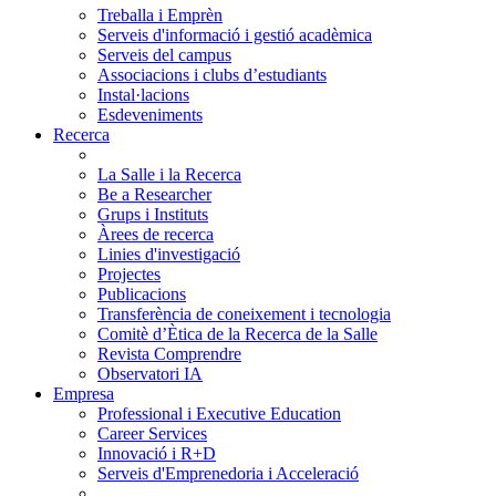
Treballa i Emprèn
Serveis d'informació i gestió acadèmica
Serveis del campus
Associacions i clubs d’estudiants
Instal·lacions
Esdeveniments
Recerca
La Salle i la Recerca
Be a Researcher
Grups i Instituts
Àrees de recerca
Linies d'investigació
Projectes
Publicacions
Transferència de coneixement i tecnologia
Comitè d’Ètica de la Recerca de la Salle
Revista Comprendre
Observatori IA
Empresa
Professional i Executive Education
Career Services
Innovació i R+D
Serveis d'Emprenedoria i Acceleració