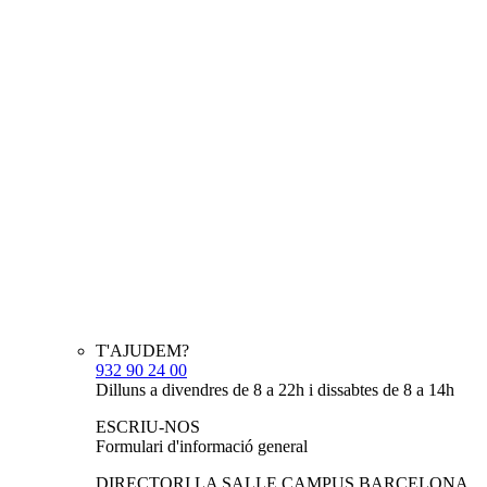
T'AJUDEM?
932 90 24 00
Dilluns a divendres de 8 a 22h i dissabtes de 8 a 14h
ESCRIU-NOS
Formulari d'informació general
DIRECTORI LA SALLE CAMPUS BARCELONA