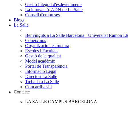
Gestió Integral d'esdeveniments
La innovació, ADN de La Salle
Consell d'empreses
Blogs
La Salle
Benvinguts a La Salle Barcelona - Universitat Ramon Llu
Coneix-nos
Organització i estructura
Escoles i Facultats
Gestió de la qualitat
Model acadèmic
Portal de Transparència
Informació Legal
Directori La Salle
Treballa a La Salle
Com arribar-hi
Contacte
LA SALLE CAMPUS BARCELONA