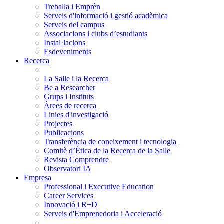
Treballa i Emprèn
Serveis d'informació i gestió acadèmica
Serveis del campus
Associacions i clubs d’estudiants
Instal·lacions
Esdeveniments
Recerca
La Salle i la Recerca
Be a Researcher
Grups i Instituts
Àrees de recerca
Linies d'investigació
Projectes
Publicacions
Transferència de coneixement i tecnologia
Comitè d’Ètica de la Recerca de la Salle
Revista Comprendre
Observatori IA
Empresa
Professional i Executive Education
Career Services
Innovació i R+D
Serveis d'Emprenedoria i Acceleració