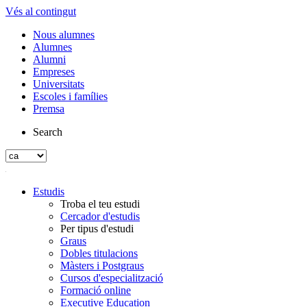
Vés al contingut
Nous alumnes
Alumnes
Alumni
Empreses
Universitats
Escoles i famílies
Premsa
Search
Estudis
Troba el teu estudi
Cercador d'estudis
Per tipus d'estudi
Graus
Dobles titulacions
Màsters i Postgraus
Cursos d'especialització
Formació online
Executive Education