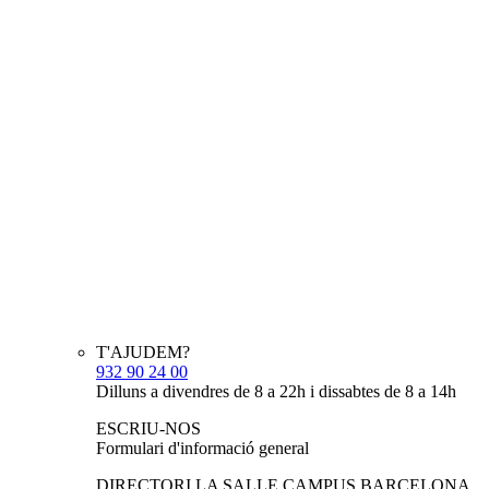
T'AJUDEM?
932 90 24 00
Dilluns a divendres de 8 a 22h i dissabtes de 8 a 14h
ESCRIU-NOS
Formulari d'informació general
DIRECTORI LA SALLE CAMPUS BARCELONA