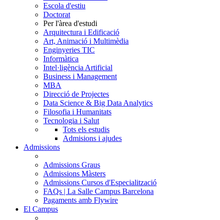
Escola d'estiu
Doctorat
Per l'àrea d'estudi
Arquitectura i Edificació
Art, Animació i Multimèdia
Enginyeries TIC
Informàtica
Intel·ligència Artificial
Business i Management
MBA
Direcció de Projectes
Data Science & Big Data Analytics
Filosofia i Humanitats
Tecnologia i Salut
Tots els estudis
Admisions i ajudes
Admissions
Admissions Graus
Admissions Màsters
Admissions Cursos d'Especialització
FAQs | La Salle Campus Barcelona
Pagaments amb Flywire
El Campus