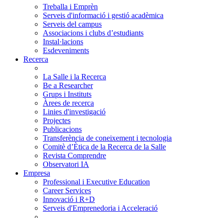
Treballa i Emprèn
Serveis d'informació i gestió acadèmica
Serveis del campus
Associacions i clubs d’estudiants
Instal·lacions
Esdeveniments
Recerca
La Salle i la Recerca
Be a Researcher
Grups i Instituts
Àrees de recerca
Linies d'investigació
Projectes
Publicacions
Transferència de coneixement i tecnologia
Comitè d’Ètica de la Recerca de la Salle
Revista Comprendre
Observatori IA
Empresa
Professional i Executive Education
Career Services
Innovació i R+D
Serveis d'Emprenedoria i Acceleració