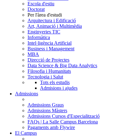
Escola d'estiu
Doctorat
Per l'àrea d'estudi
Arquitectura i Edificació
Art, Animació i Multimèdia
Enginyeries TIC
Informàtica
Intel·ligència Artificial
Business i Management
MBA
Direcció de Projectes
Data Science & Big Data Analytics
Filosofia i Humanitats
Tecnologia i Salut
Tots els estudis
Admisions i ajudes
Admissions
Admissions Graus
Admissions Màsters
Admissions Cursos d'Especialització
FAQs | La Salle Campus Barcelona
Pagaments amb Flywire
El Campus