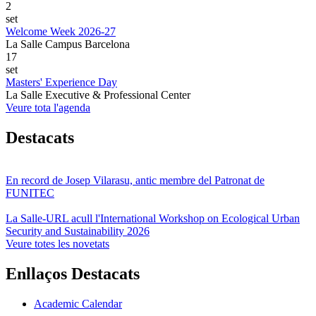
2
set
Welcome Week 2026-27
La Salle Campus Barcelona
17
set
Masters' Experience Day
La Salle Executive & Professional Center
Veure tota l'agenda
Destacats
En record de Josep Vilarasu, antic membre del Patronat de
FUNITEC
La Salle-URL acull l'International Workshop on Ecological Urban
Security and Sustainability 2026
Veure totes les novetats
Enllaços Destacats
Academic Calendar