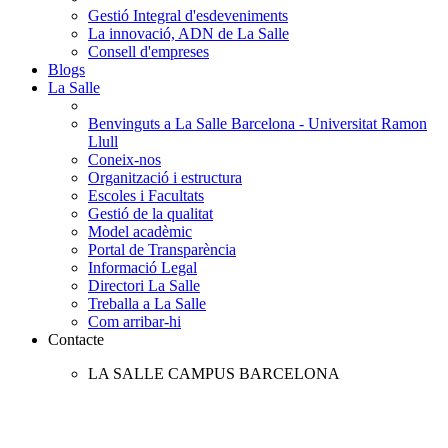
Gestió Integral d'esdeveniments
La innovació, ADN de La Salle
Consell d'empreses
Blogs
La Salle
Benvinguts a La Salle Barcelona - Universitat Ramon
Llull
Coneix-nos
Organització i estructura
Escoles i Facultats
Gestió de la qualitat
Model acadèmic
Portal de Transparència
Informació Legal
Directori La Salle
Treballa a La Salle
Com arribar-hi
Contacte
LA SALLE CAMPUS BARCELONA