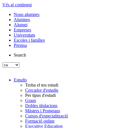
Vés al contingut
Nous alumnes
Alumnes
Alumni
Empreses
Universitats
Escoles i famílies
Premsa
Search
Estudis
Troba el teu estudi
Cercador d'estudis
Per tipus d'estudi
Graus
Dobles titulacions
Màsters i Postgraus
Cursos d'especialització
Formació online
Executive Education