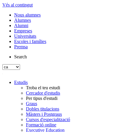
Vés al contingut
Nous alumnes
Alumnes
Alumni
Empreses
Universitats
Escoles i famílies
Premsa
Search
Estudis
Troba el teu estudi
Cercador d'estudis
Per tipus d'estudi
Graus
Dobles titulacions
Màsters i Postgraus
Cursos d'especialització
Formació online
Executive Education