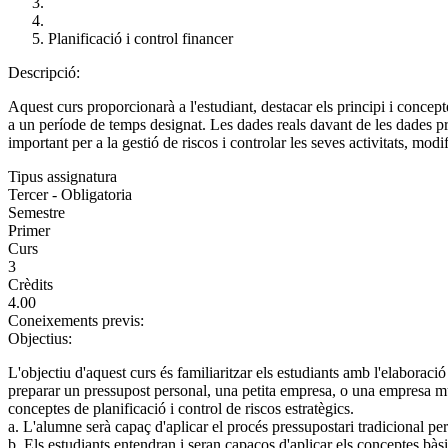
Planificació i control financer
Descripció:
Aquest curs proporcionarà a l'estudiant, destacar els principi i concep
a un període de temps designat. Les dades reals davant de les dades pr
important per a la gestió de riscos i controlar les seves activitats, modif
Tipus assignatura
Tercer - Obligatoria
Semestre
Primer
Curs
3
Crèdits
4.00
Coneixements previs:
Objectius:
L'objectiu d'aquest curs és familiaritzar els estudiants amb l'elaboraci
preparar un pressupost personal, una petita empresa, o una empresa mul
conceptes de planificació i control de riscos estratègics.
a. L'alumne serà capaç d'aplicar el procés pressupostari tradicional per
b. Els estudiants entendran i seran capaços d'aplicar els conceptes bàsi