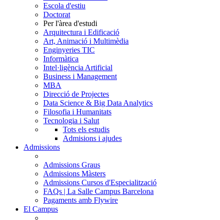
Escola d'estiu
Doctorat
Per l'àrea d'estudi
Arquitectura i Edificació
Art, Animació i Multimèdia
Enginyeries TIC
Informàtica
Intel·ligència Artificial
Business i Management
MBA
Direcció de Projectes
Data Science & Big Data Analytics
Filosofia i Humanitats
Tecnologia i Salut
Tots els estudis
Admisions i ajudes
Admissions
Admissions Graus
Admissions Màsters
Admissions Cursos d'Especialització
FAQs | La Salle Campus Barcelona
Pagaments amb Flywire
El Campus