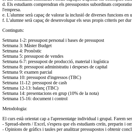
d. Els estudiants comprendran els pressupostos subordinats corporatius 
l'empresa.
e. L'alumne serà capaç de valorar la inclusió de diverses funcions en u
f. L'alumne serà capaç de desenvolupar els seus propis criteris per du
Continguts:
Setmana 1-2: pressupost personal i bases de pressupost
Setmana 3: Màster Budget
Setmana 4: Pronòstic
Setmana 5: pressupost de vendes
Setmana 6-7: pressupost de producció, material i logística
Setmana 8: pressupost administratiu i despeses de capital
Setmana 9: examen parcial
Setmana 10: pressupost d'ingressos (TBC)
Setmana 11-12: pressupost de cash
Setmana 12-13: balanç (TBC)
Setmana 14: presentacions en grup (10% de la nota)
Setmana 15-16: document i control
Metodologia:
El curs està orientat cap a l'aprenentatge individual i grupal. Farem ser
- Spread-sheets / Excel, s'espera que els estudiants creïn, preparin i o
- Opinions de gràfics i taules per analitzar pressupostos i obtenir conc