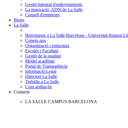
Gestió Integral d'esdeveniments
La innovació, ADN de La Salle
Consell d'empreses
Blogs
La Salle
Benvinguts a La Salle Barcelona - Universitat Ramon Llu
Coneix-nos
Organització i estructura
Escoles i Facultats
Gestió de la qualitat
Model acadèmic
Portal de Transparència
Informació Legal
Directori La Salle
Treballa a La Salle
Com arribar-hi
Contacte
LA SALLE CAMPUS BARCELONA