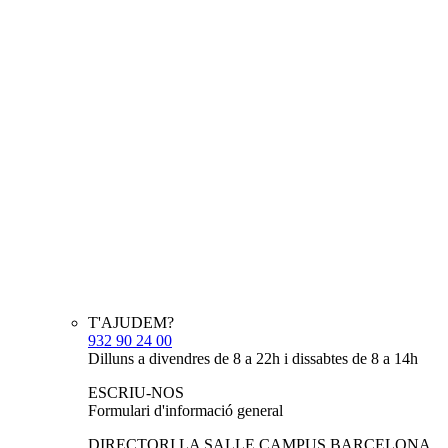
T'AJUDEM?
932 90 24 00
Dilluns a divendres de 8 a 22h i dissabtes de 8 a 14h
ESCRIU-NOS
Formulari d'informació general
DIRECTORI LA SALLE CAMPUS BARCELONA