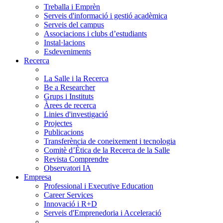
Treballa i Emprèn
Serveis d'informació i gestió acadèmica
Serveis del campus
Associacions i clubs d’estudiants
Instal·lacions
Esdeveniments
Recerca
La Salle i la Recerca
Be a Researcher
Grups i Instituts
Àrees de recerca
Linies d'investigació
Projectes
Publicacions
Transferència de coneixement i tecnologia
Comitè d’Ètica de la Recerca de la Salle
Revista Comprendre
Observatori IA
Empresa
Professional i Executive Education
Career Services
Innovació i R+D
Serveis d'Emprenedoria i Acceleració