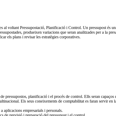
tes al voltant Pressupostació, Planificació i Control. Un pressupost és u
essupostades, produeixen variacions que seran analitzades per a la presa
icar els plans i revisar les estratègies corporatives.
ó de pressupostos, planificació i el procés de control. Ells seran capaços
tinacional. Els seus coneixements de comptabilitat es faran servir en la
 a aplicacions empresarials i personals.
cs de previsió i preparació del pressupost i el control.