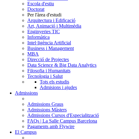
Escola d'estiu
Doctorat
Per l'àrea d'estudi
Arquitectura i Edificació
Art, Animació i Multimèdia
Enginyeries TIC
Informàtica
Intel·ligència Artificial
Business i Management
MBA
Direcció de Projectes
Data Science & Big Data Analytics
Filosofia i Humanitats
Tecnologia i Salut
Tots els estudis
Admisions i ajudes
Admissions
Admissions Graus
Admissions Màsters
Admissions Cursos d'Especialització
FAQs | La Salle Campus Barcelona
Pagaments amb Flywire
El Campus