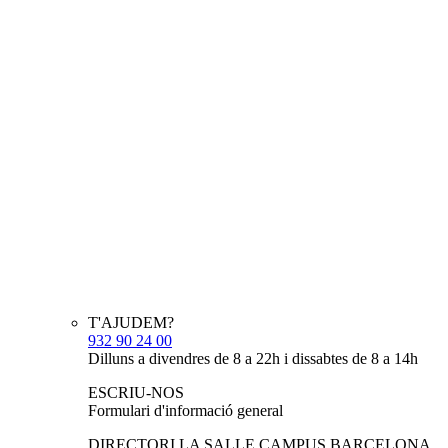
T'AJUDEM?
932 90 24 00
Dilluns a divendres de 8 a 22h i dissabtes de 8 a 14h
ESCRIU-NOS
Formulari d'informació general
DIRECTORI LA SALLE CAMPUS BARCELONA