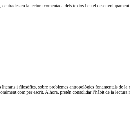
s, centrades en la lectura comentada dels textos i en el desenvolupament
s literaris i filosòfics, sobre problemes antropològics fonamentals de l
lment com per escrit. Alhora, pretén consolidar l’hàbit de la lectura ref