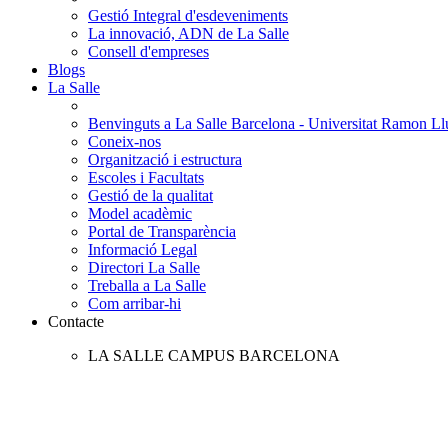
Gestió Integral d'esdeveniments
La innovació, ADN de La Salle
Consell d'empreses
Blogs
La Salle
Benvinguts a La Salle Barcelona - Universitat Ramon Llu
Coneix-nos
Organització i estructura
Escoles i Facultats
Gestió de la qualitat
Model acadèmic
Portal de Transparència
Informació Legal
Directori La Salle
Treballa a La Salle
Com arribar-hi
Contacte
LA SALLE CAMPUS BARCELONA