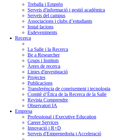
Treballa i Emprèn
Serveis d'informació i gestió acadèmica
Serveis del campus
Associacions i clubs d’estudiants
Instal·lacions
Esdeveniments
Recerca
La Salle i la Recerca
Be a Researcher
Grups i Instituts
Àrees de recerca
Linies d'investigació
Projectes
Publicacions
Transferència de coneixement i tecnologia
Comitè d’Ètica de la Recerca de la Salle
Revista Comprendre
Observatori IA
Empresa
Professional i Executive Education
Career Services
Innovació i R+D
Serveis d'Emprenedoria i Acceleració