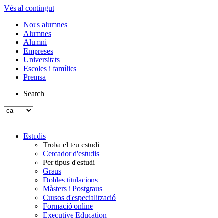
Vés al contingut
Nous alumnes
Alumnes
Alumni
Empreses
Universitats
Escoles i famílies
Premsa
Search
Estudis
Troba el teu estudi
Cercador d'estudis
Per tipus d'estudi
Graus
Dobles titulacions
Màsters i Postgraus
Cursos d'especialització
Formació online
Executive Education