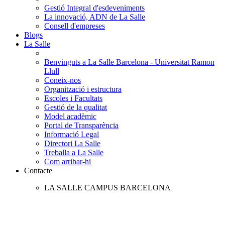
Gestió Integral d'esdeveniments
La innovació, ADN de La Salle
Consell d'empreses
Blogs
La Salle
Benvinguts a La Salle Barcelona - Universitat Ramon
Llull
Coneix-nos
Organització i estructura
Escoles i Facultats
Gestió de la qualitat
Model acadèmic
Portal de Transparència
Informació Legal
Directori La Salle
Treballa a La Salle
Com arribar-hi
Contacte
LA SALLE CAMPUS BARCELONA