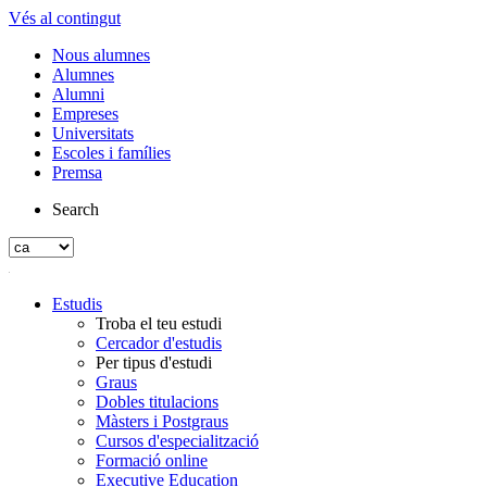
Vés al contingut
Nous alumnes
Alumnes
Alumni
Empreses
Universitats
Escoles i famílies
Premsa
Search
Estudis
Troba el teu estudi
Cercador d'estudis
Per tipus d'estudi
Graus
Dobles titulacions
Màsters i Postgraus
Cursos d'especialització
Formació online
Executive Education