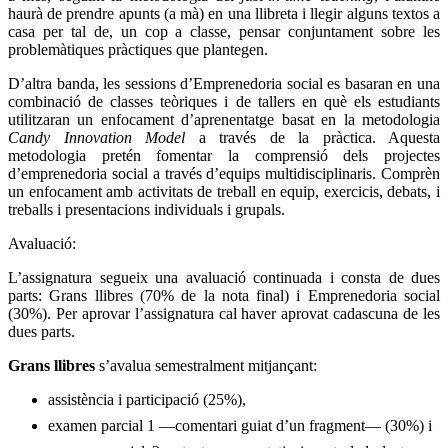
haurà de prendre apunts (a mà) en una llibreta i llegir alguns textos a
casa per tal de, un cop a classe, pensar conjuntament sobre les
problemàtiques pràctiques que plantegen.
D’altra banda, les sessions d’Emprenedoria social es basaran en una
combinació de classes teòriques i de tallers en què els estudiants
utilitzaran un enfocament d’aprenentatge basat en la metodologia
Candy Innovation Model
a través de la pràctica. Aquesta
metodologia pretén fomentar la comprensió dels projectes
d’emprenedoria social a través d’equips multidisciplinaris. Comprèn
un enfocament amb activitats de treball en equip, exercicis, debats, i
treballs i presentacions individuals i grupals.
Avaluació:
L’assignatura segueix una avaluació continuada i consta de dues
parts: Grans llibres (70% de la nota final) i Emprenedoria social
(30%).
Per aprovar l’assignatura cal haver aprovat cadascuna de les
dues parts.
Grans llibres
s’avalua semestralment mitjançant:
assistència i participació (25%),
examen parcial 1 —comentari guiat d’un fragment— (30%) i