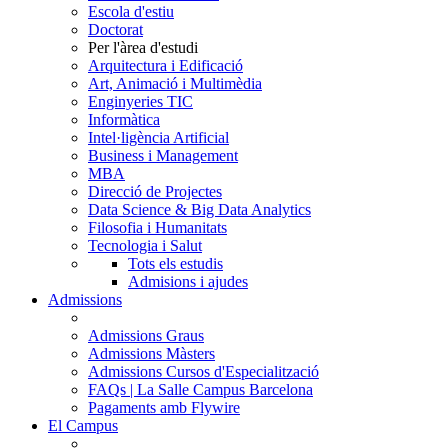
Escola d'estiu
Doctorat
Per l'àrea d'estudi
Arquitectura i Edificació
Art, Animació i Multimèdia
Enginyeries TIC
Informàtica
Intel·ligència Artificial
Business i Management
MBA
Direcció de Projectes
Data Science & Big Data Analytics
Filosofia i Humanitats
Tecnologia i Salut
Tots els estudis
Admisions i ajudes
Admissions
Admissions Graus
Admissions Màsters
Admissions Cursos d'Especialització
FAQs | La Salle Campus Barcelona
Pagaments amb Flywire
El Campus