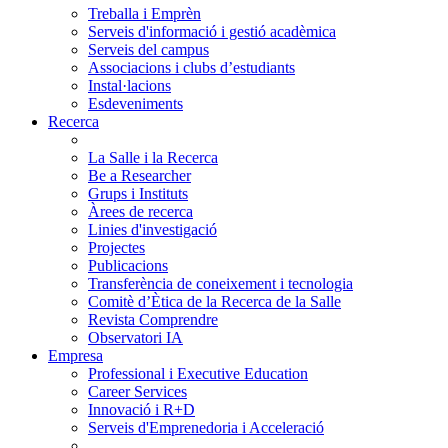
Treballa i Emprèn
Serveis d'informació i gestió acadèmica
Serveis del campus
Associacions i clubs d’estudiants
Instal·lacions
Esdeveniments
Recerca
La Salle i la Recerca
Be a Researcher
Grups i Instituts
Àrees de recerca
Linies d'investigació
Projectes
Publicacions
Transferència de coneixement i tecnologia
Comitè d’Ètica de la Recerca de la Salle
Revista Comprendre
Observatori IA
Empresa
Professional i Executive Education
Career Services
Innovació i R+D
Serveis d'Emprenedoria i Acceleració