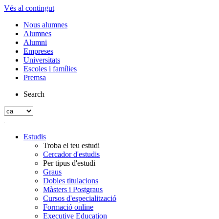
Vés al contingut
Nous alumnes
Alumnes
Alumni
Empreses
Universitats
Escoles i famílies
Premsa
Search
Estudis
Troba el teu estudi
Cercador d'estudis
Per tipus d'estudi
Graus
Dobles titulacions
Màsters i Postgraus
Cursos d'especialització
Formació online
Executive Education