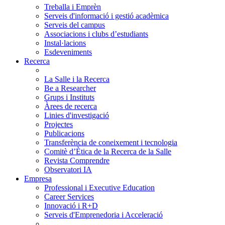
Treballa i Emprèn
Serveis d'informació i gestió acadèmica
Serveis del campus
Associacions i clubs d’estudiants
Instal·lacions
Esdeveniments
Recerca
La Salle i la Recerca
Be a Researcher
Grups i Instituts
Àrees de recerca
Linies d'investigació
Projectes
Publicacions
Transferència de coneixement i tecnologia
Comitè d’Ètica de la Recerca de la Salle
Revista Comprendre
Observatori IA
Empresa
Professional i Executive Education
Career Services
Innovació i R+D
Serveis d'Emprenedoria i Acceleració