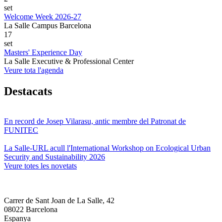
set
Welcome Week 2026-27
La Salle Campus Barcelona
17
set
Masters' Experience Day
La Salle Executive & Professional Center
Veure tota l'agenda
Destacats
En record de Josep Vilarasu, antic membre del Patronat de
FUNITEC
La Salle-URL acull l'International Workshop on Ecological Urban
Security and Sustainability 2026
Veure totes les novetats
Carrer de Sant Joan de La Salle, 42
08022 Barcelona
Espanya