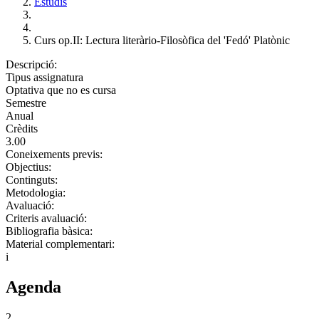
Estudis
Curs op.II: Lectura literàrio-Filosòfica del 'Fedó' Platònic
Descripció:
Tipus assignatura
Optativa que no es cursa
Semestre
Anual
Crèdits
3.00
Coneixements previs:
Objectius:
Continguts:
Metodologia:
Avaluació:
Criteris avaluació:
Bibliografia bàsica:
Material complementari:
i
Agenda
2