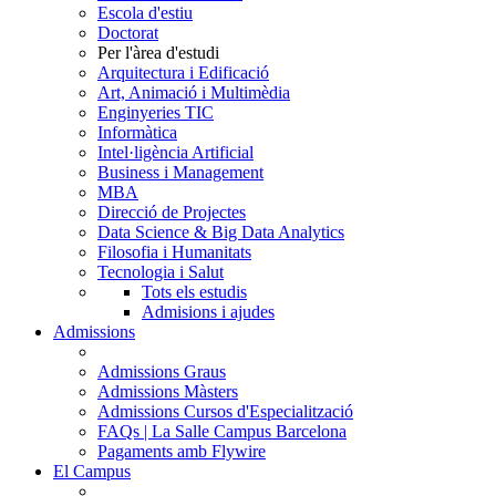
Escola d'estiu
Doctorat
Per l'àrea d'estudi
Arquitectura i Edificació
Art, Animació i Multimèdia
Enginyeries TIC
Informàtica
Intel·ligència Artificial
Business i Management
MBA
Direcció de Projectes
Data Science & Big Data Analytics
Filosofia i Humanitats
Tecnologia i Salut
Tots els estudis
Admisions i ajudes
Admissions
Admissions Graus
Admissions Màsters
Admissions Cursos d'Especialització
FAQs | La Salle Campus Barcelona
Pagaments amb Flywire
El Campus