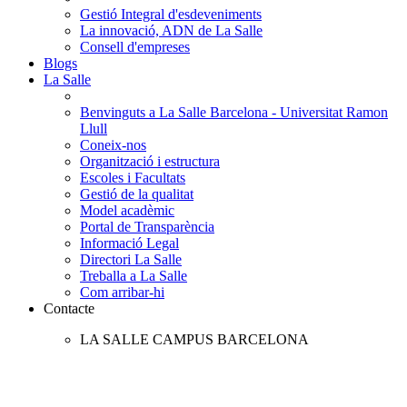
Gestió Integral d'esdeveniments
La innovació, ADN de La Salle
Consell d'empreses
Blogs
La Salle
Benvinguts a La Salle Barcelona - Universitat Ramon
Llull
Coneix-nos
Organització i estructura
Escoles i Facultats
Gestió de la qualitat
Model acadèmic
Portal de Transparència
Informació Legal
Directori La Salle
Treballa a La Salle
Com arribar-hi
Contacte
LA SALLE CAMPUS BARCELONA