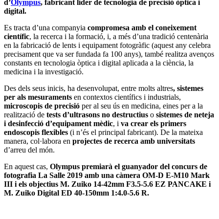
d’
Olympus
, fabricant líder de tecnologia de precisió òptica i
digital.
Es tracta d’una companyia
compromesa amb el coneixement
científic
, la recerca i la formació, i, a més d’una tradició centenària
en la fabricació de lents i equipament fotogràfic (aquest any celebra
precisament que va ser fundada fa 100 anys), també realitza avenços
constants en tecnologia òptica i digital aplicada a la ciència, la
medicina i la investigació.
Des dels seus inicis, ha desenvolupat, entre molts altres
, sistemes
per als mesuraments
en contextos científics i industrials,
microscopis de precisió
per al seu ús en medicina, eines per a la
realització de
tests d’ultrasons no destructius
o
sistemes de neteja
i desinfecció d’equipament mèdic
, i
va crear els primers
endoscopis flexibles
(i n’és el principal fabricant). De la mateixa
manera, col·labora en
projectes de recerca amb universitats
d’arreu del món.
En aquest cas,
Olympus premiarà el guanyador del concurs de
fotografia La Salle 2019 amb una càmera
OM-D E-M10 Mark
III
i els objectius
M. Zuiko 14-42mm
F3.5-5.6 EZ PANCAKE
i
M. Zuiko Digital ED 40‑150mm 1:4.0‑5.6 R
.