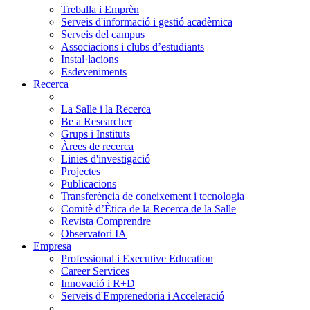
Treballa i Emprèn
Serveis d'informació i gestió acadèmica
Serveis del campus
Associacions i clubs d’estudiants
Instal·lacions
Esdeveniments
Recerca
La Salle i la Recerca
Be a Researcher
Grups i Instituts
Àrees de recerca
Linies d'investigació
Projectes
Publicacions
Transferència de coneixement i tecnologia
Comitè d’Ètica de la Recerca de la Salle
Revista Comprendre
Observatori IA
Empresa
Professional i Executive Education
Career Services
Innovació i R+D
Serveis d'Emprenedoria i Acceleració