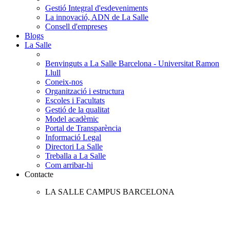
Gestió Integral d'esdeveniments
La innovació, ADN de La Salle
Consell d'empreses
Blogs
La Salle
Benvinguts a La Salle Barcelona - Universitat Ramon
Llull
Coneix-nos
Organització i estructura
Escoles i Facultats
Gestió de la qualitat
Model acadèmic
Portal de Transparència
Informació Legal
Directori La Salle
Treballa a La Salle
Com arribar-hi
Contacte
LA SALLE CAMPUS BARCELONA