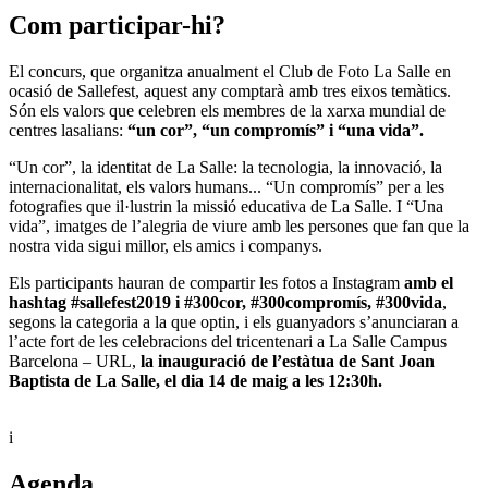
Com participar-hi?
El concurs, que organitza anualment el Club de Foto La Salle en
ocasió de Sallefest, aquest any comptarà amb tres eixos temàtics.
Són els valors que celebren els membres de la xarxa mundial de
centres lasalians:
“un cor”, “un compromís” i “una vida”.
“Un cor”, la identitat de La Salle: la tecnologia, la innovació, la
internacionalitat, els valors humans... “Un compromís” per a les
fotografies que il·lustrin la missió educativa de La Salle. I “Una
vida”, imatges de l’alegria de viure amb les persones que fan que la
nostra vida sigui millor, els amics i companys.
Els participants hauran de compartir les fotos a Instagram
amb el
hashtag #sallefest2019 i #300cor, #300compromís, #300vida
,
segons la categoria a la que optin, i els guanyadors s’anunciaran a
l’acte fort de les celebracions del tricentenari a La Salle Campus
Barcelona – URL,
la inauguració de l’estàtua de Sant Joan
Baptista de La Salle, el dia 14 de maig a les 12:30h.
i
Agenda