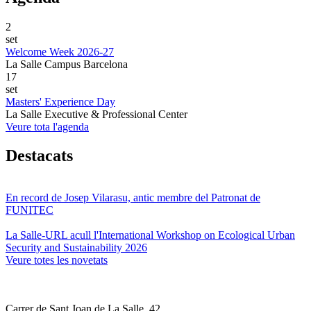
2
set
Welcome Week 2026-27
La Salle Campus Barcelona
17
set
Masters' Experience Day
La Salle Executive & Professional Center
Veure tota l'agenda
Destacats
En record de Josep Vilarasu, antic membre del Patronat de
FUNITEC
La Salle-URL acull l'International Workshop on Ecological Urban
Security and Sustainability 2026
Veure totes les novetats
Carrer de Sant Joan de La Salle, 42