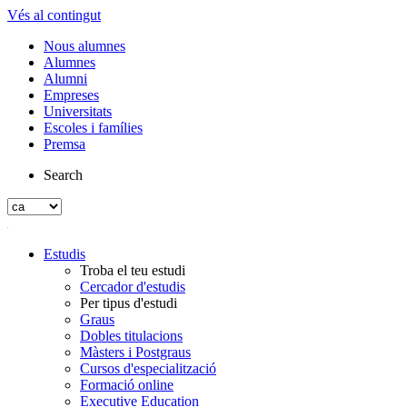
Vés al contingut
Nous alumnes
Alumnes
Alumni
Empreses
Universitats
Escoles i famílies
Premsa
Search
Estudis
Troba el teu estudi
Cercador d'estudis
Per tipus d'estudi
Graus
Dobles titulacions
Màsters i Postgraus
Cursos d'especialització
Formació online
Executive Education