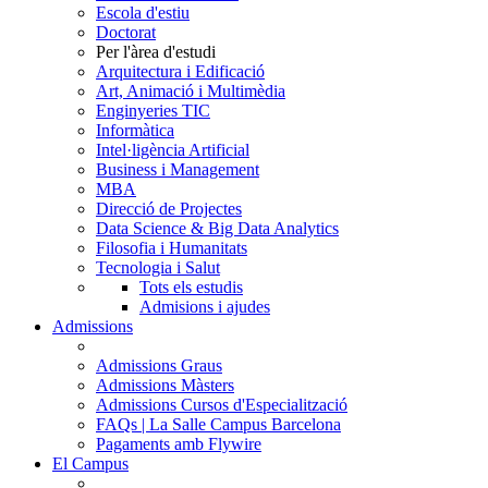
Escola d'estiu
Doctorat
Per l'àrea d'estudi
Arquitectura i Edificació
Art, Animació i Multimèdia
Enginyeries TIC
Informàtica
Intel·ligència Artificial
Business i Management
MBA
Direcció de Projectes
Data Science & Big Data Analytics
Filosofia i Humanitats
Tecnologia i Salut
Tots els estudis
Admisions i ajudes
Admissions
Admissions Graus
Admissions Màsters
Admissions Cursos d'Especialització
FAQs | La Salle Campus Barcelona
Pagaments amb Flywire
El Campus