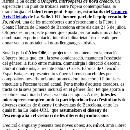
Arriba la 5a edició d'
Òh!pera, microòperes de nova creació
, un
espectacle i un punt de trobada entre l'òpera contemporània, la
dramatúrgia i el
talent emergent
. Enguany,
estudiants del
Grau en
Arts Digitals
de La Salle-URL formen part de l'equip creatiu
de
Jo, núvol
, una de les microòperes que s'estrenaran a la Fabra i
Coats: Fàbrica de Creació de Barcelona entre els dies 2 i 5 de juliol.
Òh!pera és un projecte pioner que aposta per formats innovadors,
combinant experimentació, interdisciplinarietat i risc creatiu per
donar veu a nous talents i nous llenguatges artístics.
Sota la guia d'
Àlex Ollé
, el projecte es fonamenta en la creació
d'òperes breus que, tot i la seva condensació, mantenen l'essència
del gènere: la fusió entre música, dramatúrgia i direcció d'escena.
Durant quatre nits, al recinte Fabra i Coats: Fàbrica de Creació i
Espai Bota, es representen tres òperes breus concebudes per
compositors novells amb una prometedora trajectòria i llibretistes
vinculats a l'escena teatral actual. Per a molts d'aquests creadors, es
tracta de la seva primera incursió en el gènere líric, fet que aporta a
les obres una mirada fresca, valenta i singular. A més,
totes les
microòperes compten amb la participació activa d'estudiants
de
diverses escoles de disseny i universitats de Barcelona, entre les
quals hi ha La Salle-URL, que
assumeixen el disseny de
l’escenografia i el vestuari de les diferents produccions
.
L'edició d'enguany presenta tres noves obres:
Jo, núvol
, amb llibret