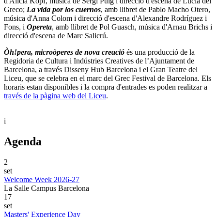
d'Alicia Kopf, música de Sergi Puig i direcció d'escena de Lucia del
Greco;
La vida por los cuernos
, amb llibret de Pablo Macho Otero,
música d'Anna Colom i direcció d'escena d'Alexandre Rodríguez i
Fons, i
Opereta
, amb llibret de Pol Guasch, música d'Arnau Brichs i
direcció d'escena de Marc Salicrú.
Òh!pera, microòperes de nova creació
és una producció de la
Regidoria de Cultura i Indústries Creatives de l’Ajuntament de
Barcelona, a través Disseny Hub Barcelona i el Gran Teatre del
Liceu, que se celebra en el marc del Grec Festival de Barcelona. Els
horaris estan disponibles i la compra d'entrades es poden realitzar a
través de la pàgina web del Liceu
.
i
Agenda
2
set
Welcome Week 2026-27
La Salle Campus Barcelona
17
set
Masters' Experience Day