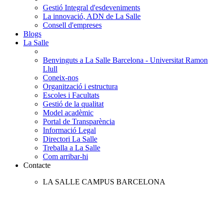
Gestió Integral d'esdeveniments
La innovació, ADN de La Salle
Consell d'empreses
Blogs
La Salle
Benvinguts a La Salle Barcelona - Universitat Ramon
Llull
Coneix-nos
Organització i estructura
Escoles i Facultats
Gestió de la qualitat
Model acadèmic
Portal de Transparència
Informació Legal
Directori La Salle
Treballa a La Salle
Com arribar-hi
Contacte
LA SALLE CAMPUS BARCELONA