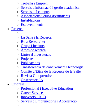
Treballa i Emprèn
Serveis d'informació i gestió acadèmica
Serveis del campus
Associacions i clubs d’estudiants
Instal·lacions
Esdeveniments
Recerca
La Salle i la Recerca
Be a Researcher
Grups i Instituts
Àrees de recerca
Linies d'investigació
Projectes
Publicacions
Transferència de coneixement i tecnologia
Comitè d’Ètica de la Recerca de la Salle
Revista Comprendre
Observatori IA
Empresa
Professional i Executive Education
Career Services
Innovació i R+D
Serveis d'Emprenedoria i Acceleració