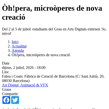
Òh!pera, microòperes de nova
creació
Del 2 al 5 de juliol: estudiants del Grau en Arts Digitals estrenen 'Jo,
núvol'
Inici
Actualitat
Agenda
Òh!pera, microòperes de nova creació
Data
dijous, 2 juliol, 2026 - 18:00
Lloc
Fabra i Coats: Fàbrica de Creació de Barcelona (C/ Sant Adrià, 20,
08030 Barcelona)
Art Digital, Animació & VFX
Graus
Compartir:
Facebook
Twitter