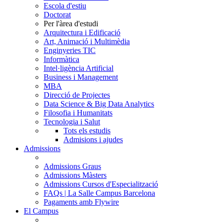
Escola d'estiu
Doctorat
Per l'àrea d'estudi
Arquitectura i Edificació
Art, Animació i Multimèdia
Enginyeries TIC
Informàtica
Intel·ligència Artificial
Business i Management
MBA
Direcció de Projectes
Data Science & Big Data Analytics
Filosofia i Humanitats
Tecnologia i Salut
Tots els estudis
Admisions i ajudes
Admissions
Admissions Graus
Admissions Màsters
Admissions Cursos d'Especialització
FAQs | La Salle Campus Barcelona
Pagaments amb Flywire
El Campus