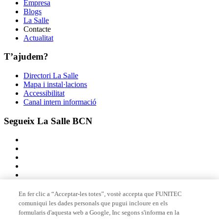
Empresa
Blogs
La Salle
Contacte
Actualitat
T’ajudem?
Directori La Salle
Mapa i instal·lacions
Accessibilitat
Canal intern informació
Segueix La Salle BCN
En fer clic a “Acceptar-les totes”, vostè accepta que FUNITEC
comuniqui les dades personals que pugui incloure en els
Membre de
formularis d'aquesta web a Google, Inc segons s'informa en la