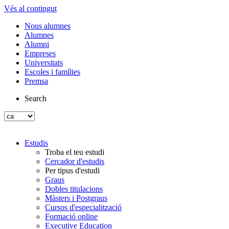
Vés al contingut
Nous alumnes
Alumnes
Alumni
Empreses
Universitats
Escoles i famílies
Premsa
Search
Estudis
Troba el teu estudi
Cercador d'estudis
Per tipus d'estudi
Graus
Dobles titulacions
Màsters i Postgraus
Cursos d'especialització
Formació online
Executive Education