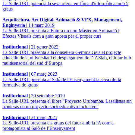
La Salle-URL potencia la seva oferta en l'àrea d'informàtica amb 5
graus
Arquitectura, Art Digital, Animació & VFX, Management,
Enginyeria
|
14 març 2019
La Salle-URL presenta a Futura un nou Màster en Animació i
Efectes Visuals com a gran aposta per al proper curs
Institucional
|
21 gener 2022
La Salle-URL presenta a la consellera Gemma Geis el projecte
educatiu de la universitat i el desplegament de l’IASlab, el futur hub
multisensorial del sud d’Europa
Institucional
|
07 març 2023
La Salle-URL presenta al Saló de l'Ensenyament la seva oferta
formativa de graus
Institucional
|
20 setembre 2019
La Salle-URL presenta el llibre "Proyecto Urubamba. Lasallistas sin
fronteras en un proyecto socioeducativo inclusivo"
Institucional
|
31 març 2025
La Salle-URL presenta els graus del futur amb la IA com a
protagonista al Saló de l’Ensenyament