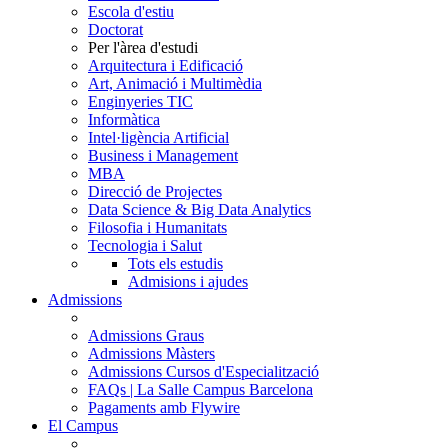
Escola d'estiu
Doctorat
Per l'àrea d'estudi
Arquitectura i Edificació
Art, Animació i Multimèdia
Enginyeries TIC
Informàtica
Intel·ligència Artificial
Business i Management
MBA
Direcció de Projectes
Data Science & Big Data Analytics
Filosofia i Humanitats
Tecnologia i Salut
Tots els estudis
Admisions i ajudes
Admissions
Admissions Graus
Admissions Màsters
Admissions Cursos d'Especialització
FAQs | La Salle Campus Barcelona
Pagaments amb Flywire
El Campus