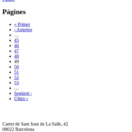
Pàgines
« Primer
‹ Anterior
…
45
46
47
48
49
50
51
52
53
…
Següent ›
Últim »
Carrer de Sant Joan de La Salle, 42
08022 Barcelona