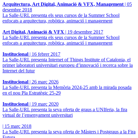
Arquitectura, Art Digital, Animació & VFX, Management
|
05
desembre 2018
La Salle-URL presenta els seus cursos de la Summer School
enfocats a arquitectura, robòtica, animació i management
Art Digital, Animació & VFX
|
19 desembre 2017
La Salle-URL presenta els seus cursos de la Summer School
enfocats a arquitectura, robòtica, animació i management
Institucional
|
16 febrer 2017
La Salle-URL presenta Internet of Things Institute of Catalonia, el
primer laboratori universitari europeu d’innovació i recerca sobre la
Internet del futur
Institucional
|
26 març 2026
La Salle-URL presenta la Memòria 2024-25 amb la mirada posada
en el nou Pla Estratègic 25-29
Institucional
|
19 març 2020
La Salle-URL presenta la seva oferta de graus a UNIferia, la fira
virtual de l’ensenyament universitari
|
15 març 2018
La Salle-URL presenta la seva oferta de Màsters i Postgraus a la Fira
Futura