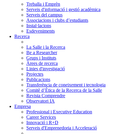
Treballa i Emprèn
Serveis d'informació i gestió acadèmica
Serveis del campus
Associacions i clubs d’estudiants
Instal·lacions
Esdeveniments
Recerca
La Salle i la Recerca
Be a Researcher
Grups i Instituts
Àrees de recerca
Linies d'investigació
Projectes
Publicacions
Transferència de coneixement i tecnologia
Comitè d’Ètica de la Recerca de la Salle
Revista Comprendre
Observatori IA
Empresa
Professional i Executive Education
Career Services
Innovació i R+D
Serveis d'Emprenedoria i Acceleració