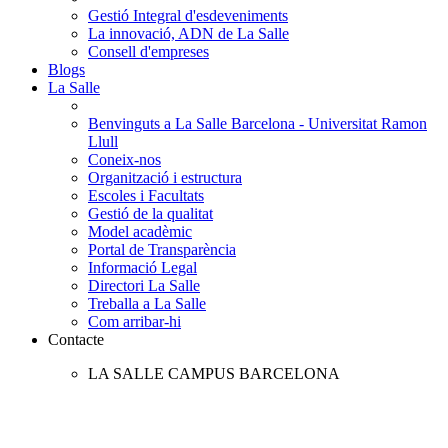
Gestió Integral d'esdeveniments
La innovació, ADN de La Salle
Consell d'empreses
Blogs
La Salle
Benvinguts a La Salle Barcelona - Universitat Ramon
Llull
Coneix-nos
Organització i estructura
Escoles i Facultats
Gestió de la qualitat
Model acadèmic
Portal de Transparència
Informació Legal
Directori La Salle
Treballa a La Salle
Com arribar-hi
Contacte
LA SALLE CAMPUS BARCELONA