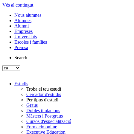
Vés al contingut
Nous alumnes
Alumnes
Alumni
Empreses
Universitats
Escoles i famílies
Premsa
Search
Estudis
Troba el teu estudi
Cercador d'estudis
Per tipus d'estudi
Graus
Dobles titulacions
Màsters i Postgraus
Cursos d'especialització
Formació online
Executive Education