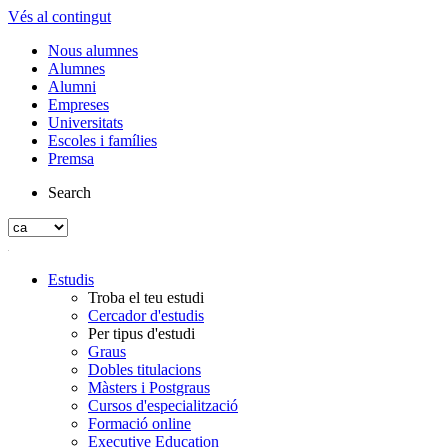
Vés al contingut
Nous alumnes
Alumnes
Alumni
Empreses
Universitats
Escoles i famílies
Premsa
Search
Estudis
Troba el teu estudi
Cercador d'estudis
Per tipus d'estudi
Graus
Dobles titulacions
Màsters i Postgraus
Cursos d'especialització
Formació online
Executive Education