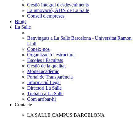
Gestió Integral d'esdeveniments
La innovació, ADN de La Salle
Consell d'empreses
Blogs
La Salle
Benvinguts a La Salle Barcelona - Universitat Ramon
Llull
Coneix-nos
Organització i estructura
Escoles i Facultats
Gestió de la qualitat
Model acadèmic
Portal de Transparència
Informació Legal
Directori La Salle
Treballa a La Salle
Com arribar-hi
Contacte
LA SALLE CAMPUS BARCELONA