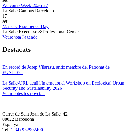
set
Welcome Week 2026-27
La Salle Campus Barcelona
17
set
Masters' Experience Day
La Salle Executive & Professional Center
Veure tota l'agenda
Destacats
En record de Josep Vilarasu, antic membre del Patronat de
FUNITEC
La Salle-URL acull l'International Workshop on Ecological Urban
Security and Sustainability 2026
Veure totes les novetats
Carrer de Sant Joan de La Salle, 42
08022 Barcelona
Espanya
Tel.
(+34) 932902400