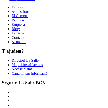
Estudis
Admissions
El Campus
Recerca
Empresa
Blogs
La Salle
Contacte
Actualitat
T’ajudem?
Directori La Salle
Mapa i instal·lacions
Accessibilitat
Canal intern informació
Segueix La Salle BCN