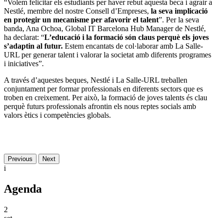
“Volem felicitar els estudiants per haver rebut aquesta beca i agrair a
Nestlé, membre del nostre Consell d’Empreses,
la seva implicació
en protegir un mecanisme per afavorir el talent
”. Per la seva
banda, Ana Ochoa, Global IT Barcelona Hub Manager de Nestlé,
ha declarat: “
L’educació i la formació són claus perquè els joves
s’adaptin al futur.
Estem encantats de col·laborar amb La Salle-
URL per generar talent i valorar la societat amb diferents programes
i iniciatives”.
A través d’aquestes beques, Nestlé i La Salle-URL treballen
conjuntament per formar professionals en diferents sectors que es
troben en creixement. Per això, la formació de joves talents és clau
perquè futurs professionals afrontin els nous reptes socials amb
valors ètics i competències globals.
Previous
Next
i
Agenda
2