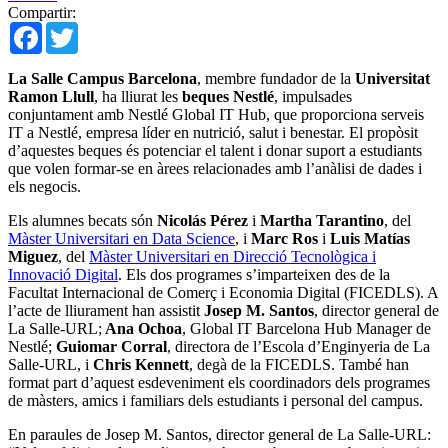
Compartir:
Facebook
Twitter
La Salle Campus Barcelona
, membre fundador de la
Universitat
Ramon Llull
, ha lliurat les
beques Nestlé
, impulsades
conjuntament amb Nestlé Global IT Hub, que proporciona serveis
IT a Nestlé, empresa líder en nutrició, salut i benestar. El propòsit
d’aquestes beques és potenciar el talent i donar suport a estudiants
que volen formar-se en àrees relacionades amb l’anàlisi de dades i
els negocis.
Els alumnes becats són
Nicolás Pérez
i
Martha Tarantino
, del
Màster Universitari en Data Science
, i
Marc Ros
i
Luis Matías
Miguez
, del
Màster Universitari en Direcció Tecnològica i
Innovació Digital
. Els dos programes s’imparteixen des de la
Facultat Internacional de Comerç i Economia Digital (FICEDLS). A
l’acte de lliurament han assistit
Josep M. Santos
, director general de
La Salle-URL;
Ana Ochoa
, Global IT Barcelona Hub Manager de
Nestlé;
Guiomar Corral
, directora de l’Escola d’Enginyeria de La
Salle-URL, i
Chris Kennett
, degà de la FICEDLS. També han
format part d’aquest esdeveniment els coordinadors dels programes
de màsters, amics i familiars dels estudiants i personal del campus.
En paraules de Josep M. Santos, director general de La Salle-URL: