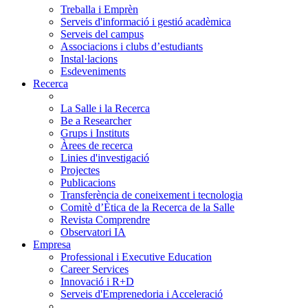
Treballa i Emprèn
Serveis d'informació i gestió acadèmica
Serveis del campus
Associacions i clubs d’estudiants
Instal·lacions
Esdeveniments
Recerca
La Salle i la Recerca
Be a Researcher
Grups i Instituts
Àrees de recerca
Linies d'investigació
Projectes
Publicacions
Transferència de coneixement i tecnologia
Comitè d’Ètica de la Recerca de la Salle
Revista Comprendre
Observatori IA
Empresa
Professional i Executive Education
Career Services
Innovació i R+D
Serveis d'Emprenedoria i Acceleració