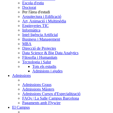
Escola d'estiu
Doctorat
Per l'àrea d'estudi
Arquitectura i Edificació
Art, Animació i Multimèdia
Enginyeries TIC
Informàtica
Intel·ligència Artificial
Business i Management
MBA
Direcció de Projectes
Data Science & Big Data Analytics
Filosofia i Humanitats
Tecnologia i Salut
Tots els estudis
Admisions i ajudes
Admissions
Admissions Graus
Admissions Màsters
Admissions Cursos d'Especialització
FAQs | La Salle Campus Barcelona
Pagaments amb Flywire
El Campus