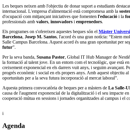
Les beques neixen amb l'objectiu de donar suport a estudiants destacat
internacional. L'empresa d'alimentació està compromesa amb la
sosten
d'ocupació com mitjançant iniciatives que fomenten
l'educació
i la
fo
professionals amb
valors
,
innovadors
i
emprenedors
.
Els programes on s'ofereixen aquestes beques són el
Màster Universit
Barcelona
,
Josep M. Santos
, l'acord és una gran notícia: “Estem m
Salle Campus Barcelona. Aquest acord és una gran oportunitat per segu
futur
”.
Per la seva banda,
Susana Pastor
, Global IT Hub Manager de Nestlé, 
la formació al talent jove. En un entorn com el tecnològic, que està 
creixement exponencial en els darrers vuit anys, i seguim avançant. Pe
progrés econòmic i social en els propers anys. Amb aquest objectiu al
oportunitats per a la seva futura incorporació al mercat laboral”.
Aquesta primera convocatòria de beques per a màsters de
La Salle-
causa de l'augment exponencial de la digitalització i el seu impacte e
cooperació mútua en sessions i jornades organitzades al campus i el co
i
Agenda