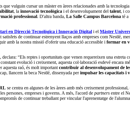
s que vulguin cursar un màster en àrees relacionades amb la tecnologia 
ibilitat
, la
innovació tecnològica
i el desenvolupament del
talent
, i 
rmació professional
. D'altra banda,
La Salle Campus Barcelona
té a
ari en Direcció Tecnològica i Innovació Digital
i el
Màster Univers
olt satisfets de continuar estrenyent llaços amb empreses com Nestlé, m
ir amb la nostra missió d'oferir una educació accessible i
formar en va
declara: “Els reptes i oportunitats que venen requereixen una estreta co
en constant evolució i creixement, aquesta col·laboració esdevé encara 
r aquesta raó, és molt important
contribuir al desenvolupament de les 
 cap, llancem la beca Nestlé, dissenyada per
impulsar les capacitats i 
URL
se centra en algunes de les àrees amb més creixement professional,
n les persones, empreses i governs. A més, l'acord de
partners
entre el N
mpromís de continuar treballant per vincular l'aprenentatge de l'alumnat