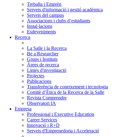
Treballa i Emprèn
Serveis d'informació i gestió acadèmica
Serveis del campus
Associacions i clubs d’estudiants
Instal·lacions
Esdeveniments
Recerca
La Salle i la Recerca
Be a Researcher
Grups i Instituts
Àrees de recerca
Linies d'investigació
Projectes
Publicacions
Transferència de coneixement i tecnologia
Comitè d’Ètica de la Recerca de la Salle
Revista Comprendre
Observatori IA
Empresa
Professional i Executive Education
Career Services
Innovació i R+D
Serveis d'Emprenedoria i Acceleració