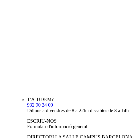
T'AJUDEM?
932 90 24 00
Dilluns a divendres de 8 a 22h i dissabtes de 8 a 14h
ESCRIU-NOS
Formulari d'informació general
DIRECTORI LA SALLE CAMPUS BARCELONA