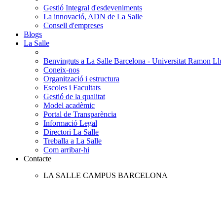
Gestió Integral d'esdeveniments
La innovació, ADN de La Salle
Consell d'empreses
Blogs
La Salle
Benvinguts a La Salle Barcelona - Universitat Ramon Llu
Coneix-nos
Organització i estructura
Escoles i Facultats
Gestió de la qualitat
Model acadèmic
Portal de Transparència
Informació Legal
Directori La Salle
Treballa a La Salle
Com arribar-hi
Contacte
LA SALLE CAMPUS BARCELONA