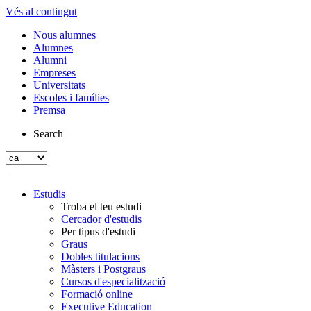
Vés al contingut
Nous alumnes
Alumnes
Alumni
Empreses
Universitats
Escoles i famílies
Premsa
Search
Estudis
Troba el teu estudi
Cercador d'estudis
Per tipus d'estudi
Graus
Dobles titulacions
Màsters i Postgraus
Cursos d'especialització
Formació online
Executive Education