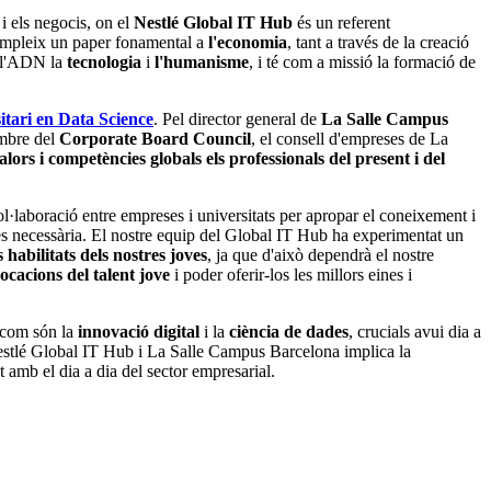
i els negocis, on el
Nestlé Global IT Hub
és un referent
compleix un paper fonamental a
l'economia
, tant a través de la creació
 l'ADN la
tecnologia
i
l'humanisme
, i té com a missió la formació de
itari en Data Science
. Pel director general de
La Salle Campus
embre del
Corporate Board Council
, el consell d'empreses de La
lors i competències globals els professionals del present i del
l·laboració entre empreses i universitats per apropar el coneixement i
més necessària. El nostre equip del Global IT Hub ha experimentat un
habilitats dels nostres joves
, ja que d'això dependrà el nostre
vocacions del talent jove
i poder oferir-los les millors eines i
 com són la
innovació digital
i la
ciència de dades
, crucials avui dia a
estlé Global IT Hub i La Salle Campus Barcelona implica la
 amb el dia a dia del sector empresarial.