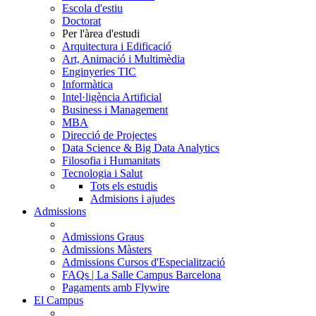
Escola d'estiu
Doctorat
Per l'àrea d'estudi
Arquitectura i Edificació
Art, Animació i Multimèdia
Enginyeries TIC
Informàtica
Intel·ligència Artificial
Business i Management
MBA
Direcció de Projectes
Data Science & Big Data Analytics
Filosofia i Humanitats
Tecnologia i Salut
Tots els estudis
Admisions i ajudes
Admissions
Admissions Graus
Admissions Màsters
Admissions Cursos d'Especialització
FAQs | La Salle Campus Barcelona
Pagaments amb Flywire
El Campus