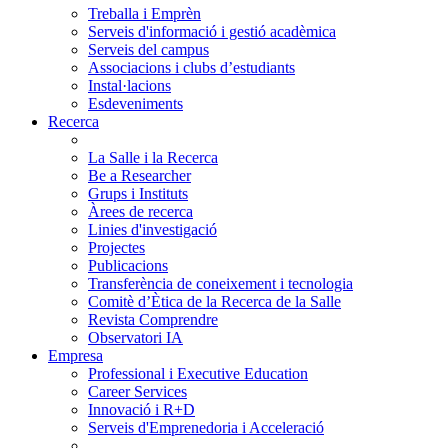
Treballa i Emprèn
Serveis d'informació i gestió acadèmica
Serveis del campus
Associacions i clubs d’estudiants
Instal·lacions
Esdeveniments
Recerca
La Salle i la Recerca
Be a Researcher
Grups i Instituts
Àrees de recerca
Linies d'investigació
Projectes
Publicacions
Transferència de coneixement i tecnologia
Comitè d’Ètica de la Recerca de la Salle
Revista Comprendre
Observatori IA
Empresa
Professional i Executive Education
Career Services
Innovació i R+D
Serveis d'Emprenedoria i Acceleració