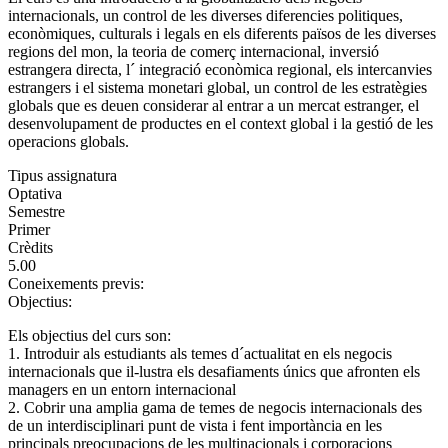
internacionals, un control de les diverses diferencies politiques,
econòmiques, culturals i legals en els diferents països de les diverses
regions del mon, la teoria de comerç internacional, inversió
estrangera directa, l´ integració econòmica regional, els intercanvies
estrangers i el sistema monetari global, un control de les estratègies
globals que es deuen considerar al entrar a un mercat estranger, el
desenvolupament de productes en el context global i la gestió de les
operacions globals.
Tipus assignatura
Optativa
Semestre
Primer
Crèdits
5.00
Coneixements previs:
Objectius:
Els objectius del curs son:
1. Introduir als estudiants als temes d´actualitat en els negocis
internacionals que il-lustra els desafiaments únics que afronten els
managers en un entorn internacional
2. Cobrir una amplia gama de temes de negocis internacionals des
de un interdisciplinari punt de vista i fent importància en les
principals preocupacions de les multinacionals i corporacions