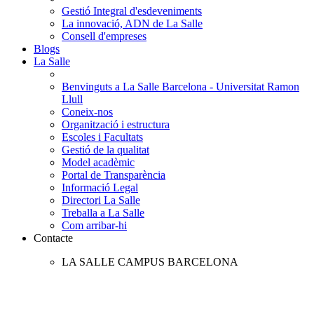
Gestió Integral d'esdeveniments
La innovació, ADN de La Salle
Consell d'empreses
Blogs
La Salle
Benvinguts a La Salle Barcelona - Universitat Ramon
Llull
Coneix-nos
Organització i estructura
Escoles i Facultats
Gestió de la qualitat
Model acadèmic
Portal de Transparència
Informació Legal
Directori La Salle
Treballa a La Salle
Com arribar-hi
Contacte
LA SALLE CAMPUS BARCELONA