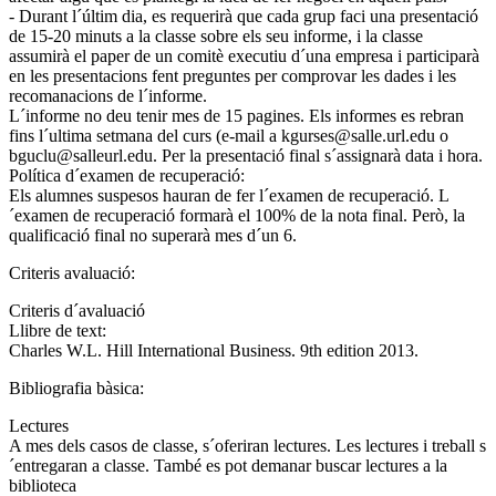
- Durant l´últim dia, es requerirà que cada grup faci una presentació
de 15-20 minuts a la classe sobre els seu informe, i la classe
assumirà el paper de un comitè executiu d´una empresa i participarà
en les presentacions fent preguntes per comprovar les dades i les
recomanacions de l´informe.
L´informe no deu tenir mes de 15 pagines. Els informes es rebran
fins l´ultima setmana del curs (e-mail a kgurses@salle.url.edu o
bguclu@salleurl.edu. Per la presentació final s´assignarà data i hora.
Política d´examen de recuperació:
Els alumnes suspesos hauran de fer l´examen de recuperació. L
´examen de recuperació formarà el 100% de la nota final. Però, la
qualificació final no superarà mes d´un 6.
Criteris avaluació:
Criteris d´avaluació
Llibre de text:
Charles W.L. Hill International Business. 9th edition 2013.
Bibliografia bàsica:
Lectures
A mes dels casos de classe, s´oferiran lectures. Les lectures i treball s
´entregaran a classe. També es pot demanar buscar lectures a la
biblioteca