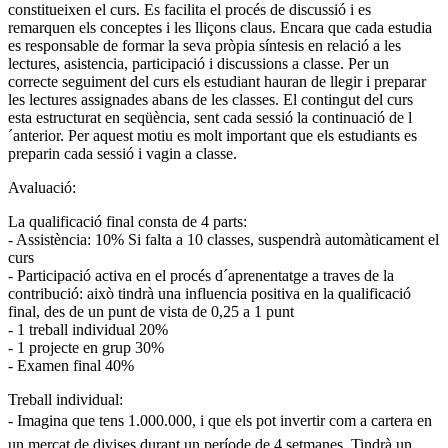
constitueixen el curs. Es facilita el procés de discussió i es
remarquen els conceptes i les lliçons claus. Encara que cada estudia
es responsable de formar la seva pròpia síntesis en relació a les
lectures, asistencia, participació i discussions a classe. Per un
correcte seguiment del curs els estudiant hauran de llegir i preparar
les lectures assignades abans de les classes. El contingut del curs
esta estructurat en seqüència, sent cada sessió la continuació de l
´anterior. Per aquest motiu es molt important que els estudiants es
preparin cada sessió i vagin a classe.
Avaluació:
La qualificació final consta de 4 parts:
- Assistència: 10% Si falta a 10 classes, suspendrà automàticament el
curs
- Participació activa en el procés d´aprenentatge a traves de la
contribució: això tindrà una influencia positiva en la qualificació
final, des de un punt de vista de 0,25 a 1 punt
- 1 treball individual 20%
- 1 projecte en grup 30%
- Examen final 40%
Treball individual:
- Imagina que tens 1.000.000, i que els pot invertir com a cartera en
un mercat de divises durant un període de 4 setmanes. Tindrà un