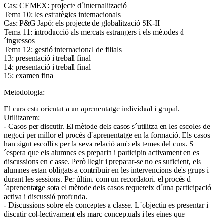
Cas: CEMEX: projecte d´internalització
Tema 10: les estratègies internacionals
Cas: P&G Japó: els projecte de globalització SK-II
Tema 11: introducció als mercats estrangers i els mètodes d
´ingressos
Tema 12: gestió internacional de filials
13: presentació i treball final
14: presentació i treball final
15: examen final
Metodologia:
El curs esta orientat a un aprenentatge individual i grupal.
Utilitzarem:
- Casos per discutir. El mètode dels casos s´utilitza en les escoles de
negoci per millor el procés d´aprenentatge en la formació. Els casos
han sigut escollits per la seva relació amb els temes del curs. S
´espera que els alumnes es preparin i participin activament en es
discussions en classe. Però llegir i preparar-se no es suficient, els
alumnes estan obligats a contribuir en les intervencions dels grups i
durant les sessions. Per últim, com un recordatori, el procés d
´aprenentatge sota el mètode dels casos requereix d´una participació
activa i discussió profunda.
- Discussions sobre els conceptes a classe. L´objectiu es presentar i
discutir col-lectivament els marc conceptuals i les eines que