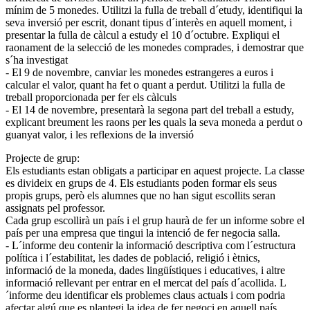
mínim de 5 monedes. Utilitzi la fulla de treball d´etudy, identifiqui la
seva inversió per escrit, donant tipus d´interès en aquell moment, i
presentar la fulla de càlcul a estudy el 10 d´octubre. Expliqui el
raonament de la selecció de les monedes comprades, i demostrar que
s´ha investigat
- El 9 de novembre, canviar les monedes estrangeres a euros i
calcular el valor, quant ha fet o quant a perdut. Utilitzi la fulla de
treball proporcionada per fer els càlculs
- El 14 de novembre, presentarà la segona part del treball a estudy,
explicant breument les raons per les quals la seva moneda a perdut o
guanyat valor, i les reflexions de la inversió
Projecte de grup:
Els estudiants estan obligats a participar en aquest projecte. La classe
es divideix en grups de 4. Els estudiants poden formar els seus
propis grups, però els alumnes que no han sigut escollits seran
assignats pel professor.
Cada grup escollirà un país i el grup haurà de fer un informe sobre el
país per una empresa que tingui la intenció de fer negocia salla.
- L´informe deu contenir la informació descriptiva com l´estructura
política i l´estabilitat, les dades de població, religió i ètnics,
informació de la moneda, dades lingüístiques i educatives, i altre
informació rellevant per entrar en el mercat del país d´acollida. L
´informe deu identificar els problemes claus actuals i com podria
afectar algú que es plantegi la idea de fer negoci en aquell país.