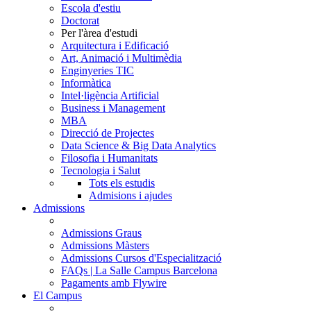
Escola d'estiu
Doctorat
Per l'àrea d'estudi
Arquitectura i Edificació
Art, Animació i Multimèdia
Enginyeries TIC
Informàtica
Intel·ligència Artificial
Business i Management
MBA
Direcció de Projectes
Data Science & Big Data Analytics
Filosofia i Humanitats
Tecnologia i Salut
Tots els estudis
Admisions i ajudes
Admissions
Admissions Graus
Admissions Màsters
Admissions Cursos d'Especialització
FAQs | La Salle Campus Barcelona
Pagaments amb Flywire
El Campus