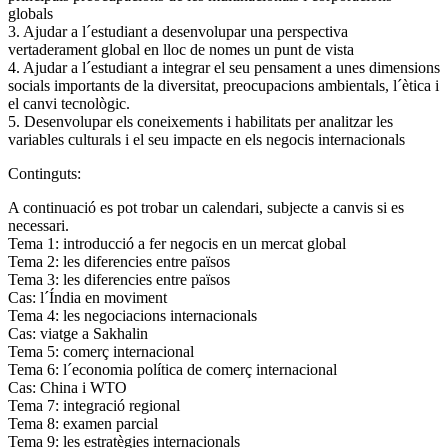
globals
3. Ajudar a l´estudiant a desenvolupar una perspectiva
vertaderament global en lloc de nomes un punt de vista
4. Ajudar a l´estudiant a integrar el seu pensament a unes dimensions
socials importants de la diversitat, preocupacions ambientals, l´ètica i
el canvi tecnològic.
5. Desenvolupar els coneixements i habilitats per analitzar les
variables culturals i el seu impacte en els negocis internacionals
Continguts:
A continuació es pot trobar un calendari, subjecte a canvis si es
necessari.
Tema 1: introducció a fer negocis en un mercat global
Tema 2: les diferencies entre països
Tema 3: les diferencies entre països
Cas: l´Índia en moviment
Tema 4: les negociacions internacionals
Cas: viatge a Sakhalin
Tema 5: comerç internacional
Tema 6: l´economia política de comerç internacional
Cas: China i WTO
Tema 7: integració regional
Tema 8: examen parcial
Tema 9: les estratègies internacionals