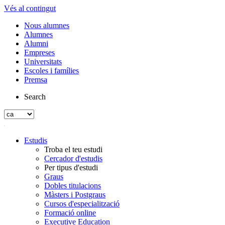
Vés al contingut
Nous alumnes
Alumnes
Alumni
Empreses
Universitats
Escoles i famílies
Premsa
Search
Estudis
Troba el teu estudi
Cercador d'estudis
Per tipus d'estudi
Graus
Dobles titulacions
Màsters i Postgraus
Cursos d'especialització
Formació online
Executive Education